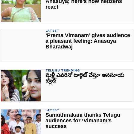
Anasuya; here’s how netizens
react
LATEST
‘Prema Vimanam’ gives audience
a pleasant feeling: Anasuya
Bharadwaj
TELUGU TRENDING
మళ్లీ ఎవరినో టార్గెట్ చేస్తూ అనసూయ
ట్వీట్
LATEST
Samuthirakani thanks Telugu
audiences for ‘Vimanam’s
success