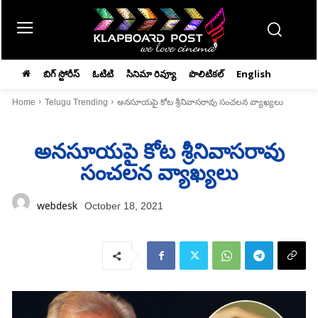
బిగ్ స్టోరీస్
ఓటిటి
సినిమా రివ్యూ
పొలిటికల్
English
Home
Telugu Trending
అనసూయపై కోట శ్రీనివాసరావు సంచలన వ్యాఖ్యలు
అనసూయపై కోట శ్రీనివాసరావు
సంచలన వ్యాఖ్యలు
webdesk
October 18, 2021