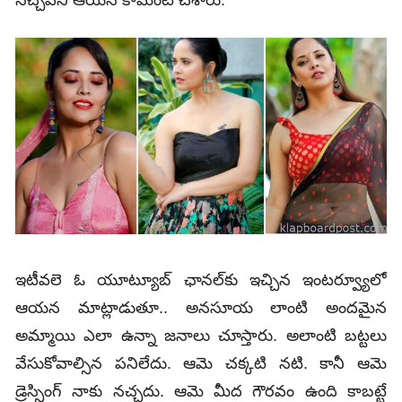
నచ్చవని ఆయన కామెంట్‌ చేశారు.
ఇటీవలె ఓ యూట్యూబ్‌ ఛానల్‌కు ఇచ్చిన ఇంటర్వ్యూలో
ఆయన మాట్లాడుతూ.. అనసూయ లాంటి అందమైన
అమ్మాయి ఎలా ఉన్నా జనాలు చూస్తారు. అలాంటి బట్టలు
వేసుకోవాల్సిన పనిలేదు. ఆమె చక్కటి నటి. కానీ ఆమె
డ్రెస్సింగ్‌ నాకు నచ్చదు. ఆమె మీద గౌరవం ఉంది కాబట్టే