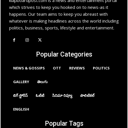
klapboardpost.com is a news and entertainment portal
which strives to keep you hooked on to news-as it
happens. Our team aims to keep you abreast with
whatever is making headlines across the world including
politics, business, sports, lifestyle and entertainment.
Popular Categories
NEWS & GOSSIPS
OTT
REVIEWS
POLITICS
GALLERY
తెలుగు
బిగ్ స్టోరీస్
ఓటిటి
సినిమా రివ్యూ
పొలిటికల్
ENGLISH
Popular Tags