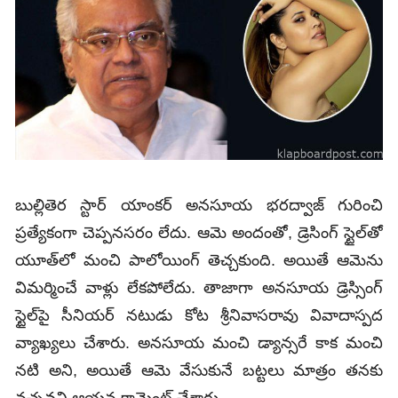
బుల్లితెర స్టార్‌ యాంకర్‌ అనసూయ భరద్వాజ్‌ గురించి
ప్రత్యేకంగా చెప్పనసరం లేదు. ఆమె అందంతో, డ్రెసింగ్‌ స్టైల్‌తో
యూత్‌లో మంచి పాలోయింగ్‌ తెచ్చకుంది. అయితే ఆమెను
విమర్మించే వాళ్లు లేకపోలేదు. తాజాగా అనసూయ డ్రెస్సింగ్‌
స్టైల్‌పై సీనియర్‌ నటుడు కోట శ్రీనివాసరావు వివాదాస్పద
వ్యాఖ్యలు చేశారు. అనసూయ మంచి డ్యాన్సరే కాక మంచి
నటి అని, అయితే ఆమె వేసుకునే బట్టలు మాత్రం తనకు