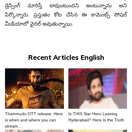
డ్రెస్సింగ్‌ మారిస్తే బావుంటుందని అంటున్నాను అని
పేర్కొన్నారు. ప్రస్తుతం కోట చేసిన ఈ కామెంట్స్‌ సోషల్‌
మీడియాలో వైరల్‌ అవుతున్నాయి.
Recent Articles English
Thammudu OTT release: Here
Is THIS Star Hero Leaving
is when and where you can
Hyderabad? Here Is the Truth
stream...