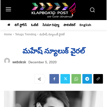
బిగ్ స్టోరీస్
ఓటిటి
సినిమా రివ్యూ
పొలిటికల్
English
Home
Telugu Trending
మహేష్‌ న్యూలుక్‌ వైరల్‌
మహేష్‌ న్యూలుక్‌ వైరల్‌
webdesk
December 5, 2020