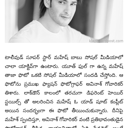
టాలీవుడ్ సూపర్ స్టార్ మహేష్‌ బాబు సోషల్‌ మీడియాలో
చాలా యాక్టివ్‌గా ఉంటారు. యూత్ ఫుల్ గా ఉన్న మహేష్‌
తాజా ఫొటో ఒకటి సోషల్‌ మీడియాలో సందడి చేస్తోంది. ఆ
ఫొటోను ప్రముఖ ఫ్యాషన్ ఫొటోగ్రాఫర్ అవినాశ్ గోవారికర్
తిశారు. లాక్‌డౌన్ కాలంలో తరచుగా డిఫరెంట్ హెయిర్
స్టయిల్స్ తో అలరించిన మహేష్‌ ఓ యాడ్ షూట్ కంప్లీట్
అయిన సందర్భంగా ఈ ఫొటో తీయించుకున్నారు. దీనిపై
మహేశ్ స్పందిస్తూ, అవినాశ్ గోవారికర్ వంటి ప్రతిభావంతుడైన