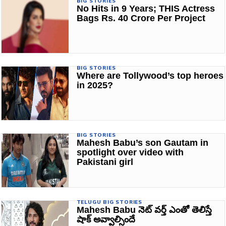
BIG STORIES
No Hits in 9 Years; THIS Actress
Bags Rs. 40 Crore Per Project
BIG STORIES
Where are Tollywood’s top heroes
in 2025?
BIG STORIES
Mahesh Babu’s son Gautam in
spotlight over video with
Pakistani girl
TELUGU BIG STORIES
Mahesh Babu నెట్ వర్త్ ఎంతో తెలిస్తే
షాక్ అవ్వాల్సిందే