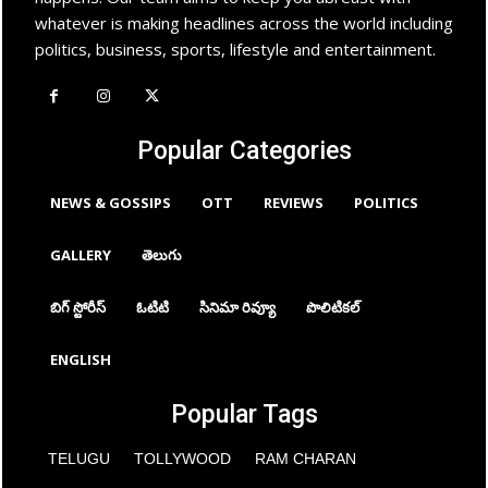
whatever is making headlines across the world including
politics, business, sports, lifestyle and entertainment.
Popular Categories
NEWS & GOSSIPS
OTT
REVIEWS
POLITICS
GALLERY
తెలుగు
బిగ్ స్టోరీస్
ఓటిటి
సినిమా రివ్యూ
పొలిటికల్
ENGLISH
Popular Tags
TELUGU
TOLLYWOOD
RAM CHARAN