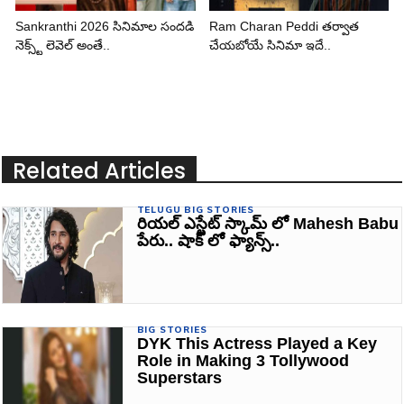
Sankranthi 2026 సినిమాల సందడి
Ram Charan Peddi తర్వాత
నెక్స్ట్ లెవెల్ అంతే..
చేయబోయే సినిమా ఇదే..
Related Articles
TELUGU BIG STORIES
రియల్ ఎస్టేట్ స్కామ్ లో Mahesh Babu
పేరు.. షాక్ లో ఫ్యాన్స్..
BIG STORIES
DYK This Actress Played a Key
Role in Making 3 Tollywood
Superstars