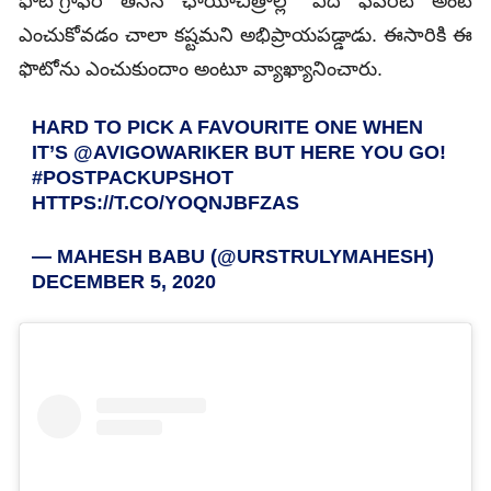
ఫొటోగ్రాఫర్ తీసిన ఛాయాచిత్రాల్లో ఏది ఫేవరెట్ అంటే
ఎంచుకోవడం చాలా కష్టమని అభిప్రాయపడ్డాడు. ఈసారికి ఈ
ఫొటోను ఎంచుకుందాం అంటూ వ్యాఖ్యానించారు.
HARD TO PICK A FAVOURITE ONE WHEN
IT’S
@AVIGOWARIKER
BUT HERE YOU GO!
#POSTPACKUPSHOT
HTTPS://T.CO/YOQNJBFZAS
— MAHESH BABU (@URSTRULYMAHESH)
DECEMBER 5, 2020