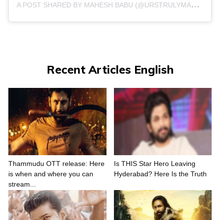
A
POST SHARED BY MAHESH BABU (@URSTRULYMAHESH)
Recent Articles English
Thammudu OTT release: Here
Is THIS Star Hero Leaving
is when and where you can
Hyderabad? Here Is the Truth
stream...