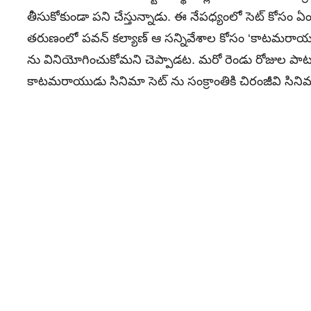
తీసుకోకుండా పని చేస్తున్నాడు. ఈ నేపధ్యంలో సెట్ కోసం ఏ
తరుణంలో పవన్ కల్యాణ్ ఆ సన్నివేశాల కోసం ‘కాటమరాయుడ
ను వినియోగించుకోమని చెప్పాడట. మరో రెండు రోజుల పాటు
కాటమరాయుడు సినిమా సెట్ ను సంక్రాంతికి చిరంజీవి సిన