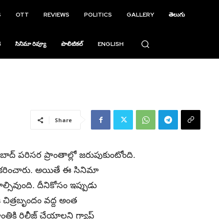
S
OTT
REVIEWS
POLITICS
GALLERY
తెలుగు
ి
సినిమా రివ్యూ
పొలిటికల్
ENGLISH
Share
ాద్ పరిసర ప్రాంతాల్లో జరుపుకుంటోంది.
రీకరించారు. అయితే ఈ సినిమా
్సివుంది. దీనికోసం ఇప్పుడు
ీ చిత్రబృందం వద్ద అంత
తికి రిలీజ్ చేయాలని గ్యాప్