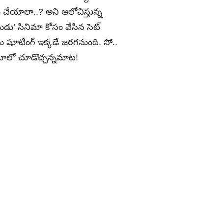
ం చేయాలా..? అని ఆలోచిస్తున్న
ు’ సినిమా కోసం వేసిన సెట్
 షూటింగ్ ఇక్కడే జరగనుంది. సో..
ిమాలో చూడొచ్చన్నమాట!