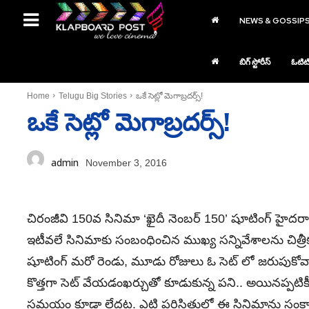
NEWS & GOSSIP
బిగ్ స్టోరీస్
ఓటిట
Home
Telugu Big Stories
ఒకే సెట్లో మెగాబ్రదర్స్!
ఒకే సెట్లో మెగాబ్రదర్స్!
admin
November 3, 2016
చిరంజీవి 150వ సినిమా ‘ఖైదీ నెంబర్ 150’ షూటింగ్ హైదరాబ
ఇటీవలే సినిమాకు సంబంధించిన ముఖ్య సన్నివేశాలను చిత్
షూటింగ్ మరో రెండు, మూడు రోజులు ఓ సెట్ లో జరుపుకోవాల
కొత్తగా సెట్ వేయడంఖర్చుతో కూడుకున్న పని.. అయినప్పటిక
సమయం కూడా లేదట. ఎట్టి పరిస్థితుల్లో ఈ సినిమాను సంక్రాం