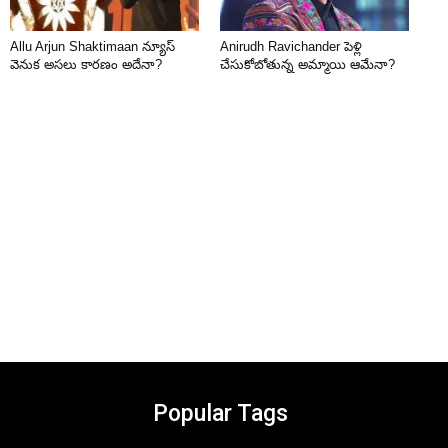
Allu Arjun Shaktimaan న్యూస్
Anirudh Ravichander పెళ్లి
వెనుక అసలు కారణం అదేనా?
చేసుకోబోతున్న అమ్మాయి ఆమేనా?
Popular Tags