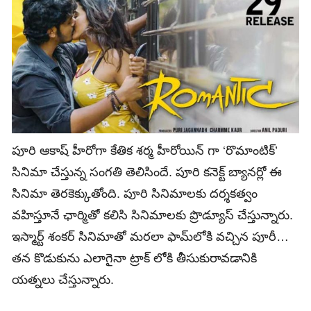
పూరి ఆకాష్ హీరోగా కేతిక శర్మ హీరోయిన్ గా ‘రొమాంటిక్’
సినిమా చేస్తున్న సంగతి తెలిసిందే. పూరి కనెక్ట్ బ్యానర్లో ఈ
సినిమా తెరకెక్కుతోంది. పూరి సినిమాలకు దర్శకత్వం
వహిస్తూనే ఛార్మితో కలిసి సినిమాలకు ప్రొడ్యూస్ చేస్తున్నారు.
ఇస్మార్ట్ శంకర్ సినిమాతో మరలా ఫామ్‌లోకి వచ్చిన పూరీ…
తన కొడుకును ఎలాగైనా ట్రాక్ లోకి తీసుకురావడానికి
యత్నలు చేస్తున్నారు.