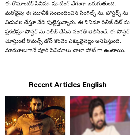
ఈ రొమాంటిక్‌ సినిమా షూటింగ్ వేగంగా జరుగుతుంది.
మరోవైపు ఈ మూవీకి సంబంధించిన సింగిల్స్ ను, పోస్టర్స్ ను
విడుదల చేస్తూ వేడి పుట్టిస్తున్నారు. ఈ సినిమా రిలీజ్ డేట్ ను
ప్రకటిస్తూ పోస్టర్ ను రిలీజ్ చేసిన సంగతి తెలిసిందే. ఈ పోస్టర్
చూస్తుంటే రొమన్స్‌ డోస్‌ కొంచెం ఎక్కువైనట్లు అనిపిస్తుంది.
మామూలుగానే పూరి సినిమాలు చాలా హాట్ గా ఉంటాయి.
Recent Articles English