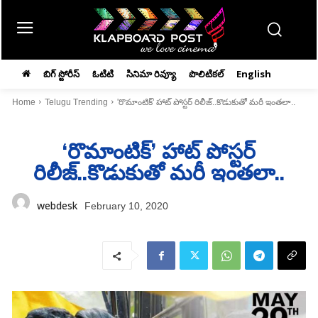
బిగ్ స్టోరీస్
ఓటిటి
సినిమా రివ్యూ
పొలిటికల్
English
Home
Telugu Trending
'రొమాంటిక్‌' హాట్‌ పోస్టర్‌ రిలీజ్‌..కొడుకుతో మరీ ఇంతలా..
‘రొమాంటిక్‌’ హాట్‌ పోస్టర్‌
రిలీజ్‌..కొడుకుతో మరీ ఇంతలా..
webdesk
February 10, 2020