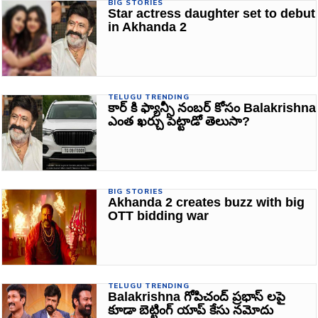
BIG STORIES
Star actress daughter set to debut
in Akhanda 2
TELUGU TRENDING
కార్ కి ఫ్యాన్సీ నంబర్ కోసం Balakrishna
ఎంత ఖర్చు పెట్టాడో తెలుసా?
BIG STORIES
Akhanda 2 creates buzz with big
OTT bidding war
TELUGU TRENDING
Balakrishna గోపిచంద్ ప్రభాస్‌ లపై
కూడా బెట్టింగ్ యాప్ కేసు నమోదు