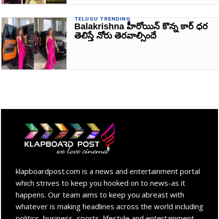
TELUGU TRENDING
Balakrishna హీరోయిన్ కొన్న కార్ ధర
తెలిస్తే నోరు తెరవాల్సిందే
klapboardpost.com is a news and entertainment portal
which strives to keep you hooked on to news-as it
happens. Our team aims to keep you abreast with
whatever is making headlines across the world including
politics, business, sports, lifestyle and entertainment.