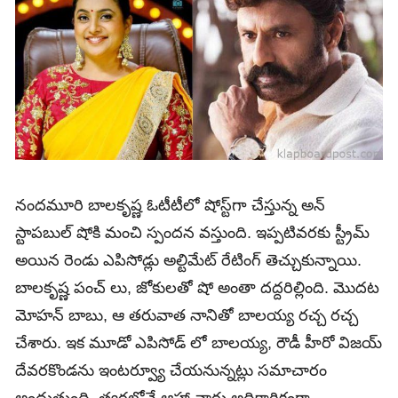
నందమూరి బాలకృష్ణ ఓటీటీలో షోస్ట్‌గా చేస్తున్న అన్
స్టాపబుల్ షోకి మంచి స్పందన వస్తుంది. ఇప్పటివరకు స్ట్రీమ్
అయిన రెండు ఎపిసోడ్లు అల్టిమేట్ రేటింగ్ తెచ్చుకున్నాయి.
బాలకృష్ణ పంచ్ లు, జోకులతో షో అంతా దద్దరిల్లింది. మొదట
మోహన్ బాబు, ఆ తరువాత నానితో బాలయ్య రచ్చ రచ్చ
చేశారు. ఇక మూడో ఎపిసోడ్ లో బాలయ్య, రౌడీ హీరో విజయ్
దేవరకొండను ఇంటర్వ్యూ చేయనున్నట్లు సమాచారం