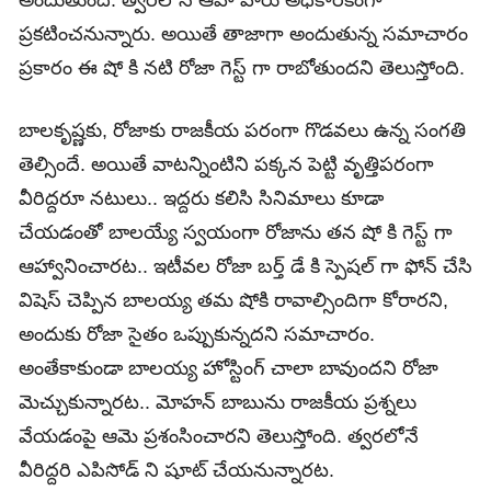
అందుతుంది. త్వరలోనే ఆహా వారు అధికారికంగా
ప్రకటించనున్నారు. అయితే తాజాగా అందుతున్న సమాచారం
ప్రకారం ఈ షో కి నటి రోజా గెస్ట్ గా రాబోతుందని తెలుస్తోంది.
బాలకృష్ణకు, రోజాకు రాజకీయ పరంగా గొడవలు ఉన్న సంగతి
తెల్సిందే. అయితే వాటన్నింటిని పక్కన పెట్టి వృత్తిపరంగా
వీరిద్దరూ నటులు.. ఇద్దరు కలిసి సినిమాలు కూడా
చేయడంతో బాలయ్యే స్వయంగా రోజాను తన షో కి గెస్ట్ గా
ఆహ్వానించారట.. ఇటీవల రోజా బర్త్ డే కి స్పెషల్ గా ఫోన్ చేసి
విషెస్ చెప్పిన బాలయ్య తమ షోకి రావాల్సిందిగా కోరారని,
అందుకు రోజా సైతం ఒప్పుకున్నదని సమాచారం.
అంతేకాకుండా బాలయ్య హోస్టింగ్ చాలా బావుందని రోజా
మెచ్చుకున్నారట.. మోహన్ బాబును రాజకీయ ప్రశ్నలు
వేయడంపై ఆమె ప్రశంసించారని తెలుస్తోంది. త్వరలోనే
వీరిద్దరి ఎపిసోడ్ ని షూట్ చేయనున్నారట.