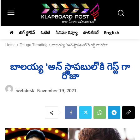
బిగ్ స్టోరీస్
ఓటిటి
సినిమా రివ్యూ
పొలిటికల్
English
Home
Telugu Trending
బాలయ్య ‘అన్ స్టాపబుల్’కి గెస్ట్ గా రోజా
బాలయ్య ‘అన్ స్టాపబుల్’కి గెస్ట్ గా
రోజా
webdesk
November 19, 2021