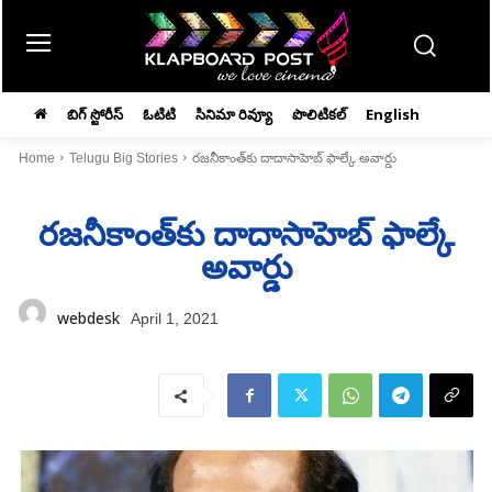
బిగ్ స్టోరీస్
ఓటిటి
సినిమా రివ్యూ
పొలిటికల్
English
Home
Telugu Big Stories
రజనీకాంత్‌కు దాదాసాహెబ్‌ ఫాల్కే‌ అవార్డు
రజనీకాంత్‌కు దాదాసాహెబ్‌ ఫాల్కే‌
అవార్డు
webdesk
April 1, 2021