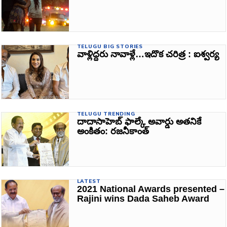
TELUGU BIG STORIES
వాళ్లిద్దరు నావాళ్లే…ఇదొక చరిత్ర : ఐశ్వర్య
TELUGU TRENDING
దాదాసాహెబ్ ఫాల్కే అవార్డు అతనికే
అంకితం: రజనీకాంత్‌
LATEST
2021 National Awards presented –
Rajini wins Dada Saheb Award