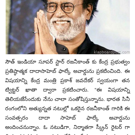
సౌత్‌ ఇండియా సూపర్ స్టార్ రజనీకాంత్ కు కేంద్ర ప్రభుత్వం
ప్రతిష్ఠాత్మక దాదాసాహెబ్ ఫాల్కే అవార్డును ప్రకటించింది. ఈ
విషయాన్ని కేంద్ర మంత్రి ప్రకాశ్ జవదేకర్ స్వయంగా తన
ట్విట్టర్ ఖాతా ద్వారా ప్రకటించారు. “ఈ విషయాన్ని
తెలియజేసేందుకు నేను చాలా సంతోషిస్తున్నాను. భారత సినీ
రంగంలోని అత్యున్నత నటుల్లో ఒకరైన రజనీకాంత్ గారికి ఈ
సంవత్సరం దాదా సాహెబ్ ఫాల్కే అవార్డును
అందించనున్నాం. ఓ నటుడిగా, నిర్మాతగా స్క్రీన్ రైటర్ గా