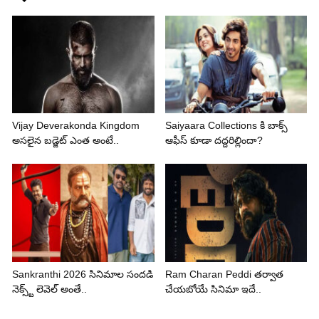
Vijay Deverakonda Kingdom
Saiyaara Collections కి బాక్స్
అసలైన బడ్జెట్ ఎంత అంటే..
ఆఫీస్ కూడా దద్దరిల్లిందా?
Sankranthi 2026 సినిమాల సందడి
Ram Charan Peddi తర్వాత
నెక్స్ట్ లెవెల్ అంతే..
చేయబోయే సినిమా ఇదే..