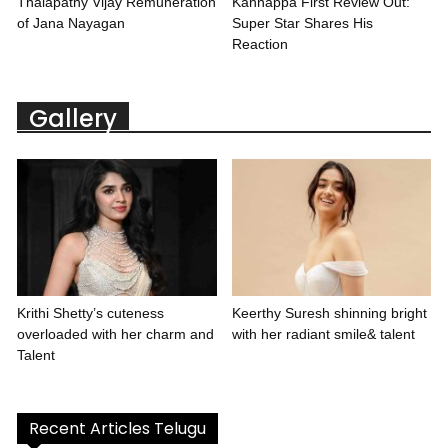
Thalapathy Vijay Remuneration
Kannappa First Review Out:
of Jana Nayagan
Super Star Shares His
Reaction
Gallery
Krithi Shetty’s cuteness
Keerthy Suresh shinning bright
overloaded with her charm and
with her radiant smile& talent
Talent
Recent Articles Telugu