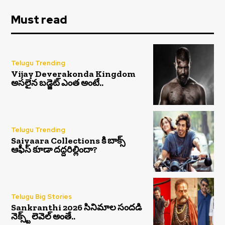
Must read
Telugu Trending
Vijay Deverakonda Kingdom
అసలైన బడ్జెట్ ఎంత అంటే..
Telugu Trending
Saiyaara Collections కి బాక్స్
ఆఫీస్ కూడా దద్దరిల్లిందా?
Telugu Big Stories
Sankranthi 2026 సినిమాల సందడి
నెక్స్ట్ లెవెల్ అంతే..