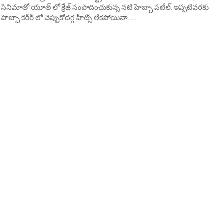
సినిమాతో యూత్ లో క్రేజ్ సంపాదించుకున్న నటి హెబ్బా పటేల్. ఇప్పటివరకు
హెబ్బా కెరీర్ లో చెప్పుకోదగ్గ హిట్స్ లేకపోయినా......