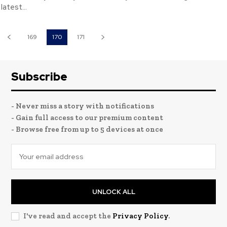
latest...
169
170
171
Subscribe
- Never miss a story with notifications
- Gain full access to our premium content
- Browse free from up to 5 devices at once
UNLOCK ALL
I've read and accept the
Privacy Policy
.