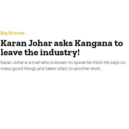
Big Stories
Karan Johar asks Kangana to
leave the industry!
Karan Johar is a man who is known to speak his mind. He says so
many good things and takes stars to another level...