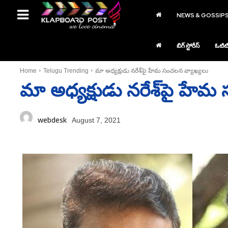
NEWS & GOSSIP
బిగ్ స్టోరీస్
ఓటిట
Home
Telugu Trending
మా అధ్యక్షుడు నరేశ్‌పై హేమ సంచలన వ్యాఖ్యలు
మా అధ్యక్షుడు నరేశ్‌పై హే
webdesk
August 7, 2021