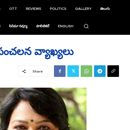
S
OTT
REVIEWS
POLITICS
GALLERY
తెలుగు
ి
సినిమా రివ్యూ
పొలిటికల్
ENGLISH
మ సంచలన వ్యాఖ్యలు
Share