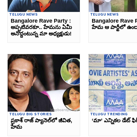
TELUGU NEWS
TELUGU NEWS
Bangalore Rave Party :
Bangalore Rave P
అప్పటివరకూ.. హేమను ఏమీ
హేమ ఆ పార్టీలో ఉంద
అనొద్దంటున్న మా అధ్యక్షుడు!
TELUGU BIG STORIES
TELUGU TRENDING
ప్రకాశ్‌ రాజ్‌ ప్యానెల్‌లో జీవిత,
‘మా’ ఎన్నికల డేట్‌ ఫిక్స
హేమ