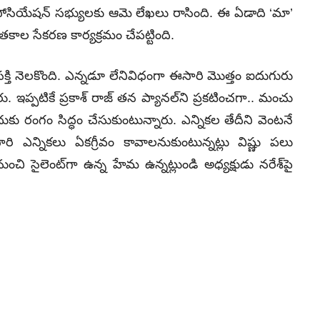
ియేషన్‌ సభ్యులకు ఆమె లేఖలు రాసింది. ఈ ఏడాది ‘మా’
కాల సేకరణ కార్యక్రమం చేపట్టింది.
ా ఆసక్తి నెలకొంది. ఎన్నడూ లేనివిధంగా ఈసారి మొత్తం ఐదుగురు
. ఇప్పటికే ప్రకాశ్‌ రాజ్‌ తన ప్యానల్‌ని ప్రకటించగా.. మంచు
దుకు రంగం సిద్ధం చేసుకుంటున్నారు. ఎన్నికల తేదీని వెంటనే
ారి ఎన్నికలు ఏకగ్రీవం కావాలనుకుంటున్నట్లు విష్ణు పలు
చి సైలెంట్‌గా ఉన్న హేమ ఉన్నట్లుండి అధ్యక్షుడు నరేశ్‌పై