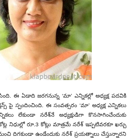
ంది. ఈ ఏడాది జరగనున్న ‘మా’ ఎన్నికల్లో అధ్యక్ష పదవికి
్స్‌ పై స్పందించింది. ఈ సంవత్సరం ‘మా’ అధ్యక్ష ఎన్నికలు
కలు లేకుండా నరేశ్‌నే అధ్యక్షుడిగా కొనసాగించేందుకు
ట్ల నిధుల్లో రూ.3 కోట్లు మాత్రమే నరేశ్‌ ఇప్పటివరకూ ఖర్చు
 నుంచి దిగకుండా ఉండేందుకు నరేశ్‌ ప్రయత్నాలు చేస్తున్నారని