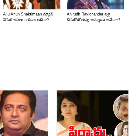
Allu Arjun Shaktimaan న్యూస్
Anirudh Ravichander పెళ్లి
వెనుక అసలు కారణం అదేనా?
చేసుకోబోతున్న అమ్మాయి ఆమేనా?