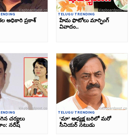
RENDING
TELUGU TRENDING
ల అధికారి ప్రకాశ్‌
హేమ ఫొటోలు మార్ఫింగ్‌
వివాదం..
RENDING
TELUGU TRENDING
గిన చర్యలు
‘మా’ అధ్యక్ష బరిలో మరో
ం: నరేష్‌
సీనియర్‌ నటుడు