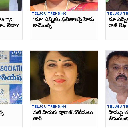
TELUGU TRENDING
TELUGU T
arty:
‘మా’ ఎన్నికల ఫలితాలపై హేమ
మా ఎన్నిక
ా.. లేదా?
కామెంట్స్‌
రాజ్‌ లేఖ
TELUGU TRENDING
TELUGU T
్‌
నటి హేమకు షోకాజ్‌ నోటీసులు
హేమపై త
జారీ
తీసుకుంటా