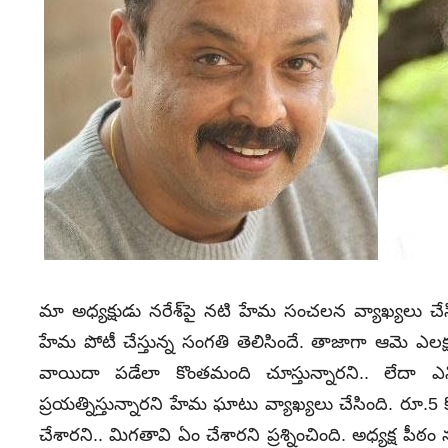
మా అధ్యక్షుడు నరేశ్‌పై నటి హేమ సంచలన వ్యాఖ్యలు చేసి
హేమ పోటీ చేస్తున్న సంగతి తెలిసిందే. తాజాగా ఆమె ఎలక్షన
వాయిదా పడేలా కొంతమంది చూస్తున్నారని.. లేదా ఎన్ని
ప్రయత్నిస్తున్నారని హేమ ఘాటు వ్యాఖ్యలు చేసింది. రూ.5 కో
చేశారని.. మిగతావి ఏం చేశారని ప్రశ్నించింది. అధ్యక్ష పీఠం