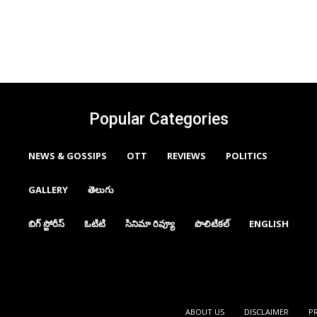
Popular Categories
NEWS & GOSSIPS
OTT
REVIEWS
POLITICS
GALLERY
తెలుగు
బిగ్ స్టోరీస్
ఓటిటి
సినిమా రివ్యూ
పొలిటికల్
ENGLISH
ABOUT US
DISCLAIMER
P