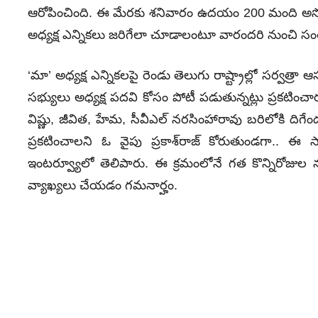
ఆరోపించింది. ఈ మేరకు శనివారం ఉదయం 200 మంది అసోస
అధ్యక్ష ఎన్నికలు జరిగేలా చూడాలంటూ వారందరి నుంచి సంత
‘మా’ అధ్యక్ష ఎన్నికలపై రెండు తెలుగు రాష్ట్రాల్లో సర్వత్ర
సభ్యులు అధ్యక్ష పదవి కోసం పోటీ పడుతున్నట్లు ప్రకటించారు
విష్ణు, జీవిత, హేమ, సీవీఎల్‌ నరసింహారావు బరిలోకి దిగేం
ప్రకటించాలని ఓ వైపు ప్రకాశ్‌రాజ్‌ కోరుతుండగా.. ఈ స
ఇంటర్వ్యూలో తెలిపారు. ఈ క్రమంలోనే గత కొన్నిరోజుల నుం
వ్యాఖ్యలు చేయడం గమనార్హం.