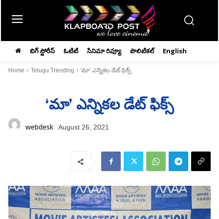
బిగ్ స్టోరీస్
ఓటిటి
సినిమా రివ్యూ
పొలిటికల్
English
Home
Telugu Trending
'మా' ఎన్నికల డేట్‌ ఫిక్స్‌
‘మా’ ఎన్నికల డేట్‌ ఫిక్స్‌
webdesk
August 26, 2021