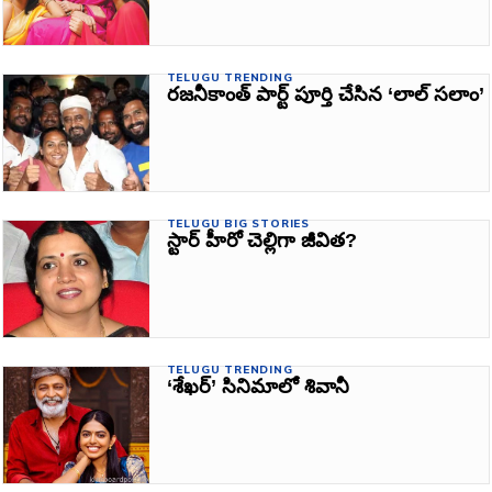
TELUGU TRENDING
రజనీకాంత్ పార్ట్ పూర్తి చేసిన ‘లాల్ సలాం’
TELUGU BIG STORIES
స్టార్‌ హీరో చెల్లిగా జీవిత?
TELUGU TRENDING
‘శేఖర్‌’ సినిమాలో శివానీ