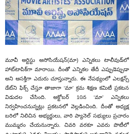
మూవీ అర్టిస్టు అసోసియేషన్‌(మా) ఎన్నికలు టాలీవుడ్‌లో
హాట్‌టాపిక్‌గా మారాయి. దీంతో ఎన్నికల తేదీ ఎప్పుడెప్పుడా
అని ఆసక్తిగా ఎదురు చూస్తున్నారు. ఈ నేపథ్యంలో ఎలక్షన్స్‌
డేట్‌ని ఫిక్స్‌ చేస్తూ తాజాగా ‘మా’ క్రమ శిక్షణ కమిటీ ప్రకటన
విడుదల చేసింది. అక్టోబర్‌ 10న ‘మా’ ఎన్నికలు
నిర్వహించనున్నట్లు ప్రకటనలో వెల్లడించింది. దీంతో అధ్యక్ష
బరిలో నిలిచిన అభ్యర్థులు, వారి ప్యానెల్‌ సభ్యులు ప్రచారం
ముమ్మరం చేయనున్నారు. చివరి వరకూ ఎవరు పొటీలో