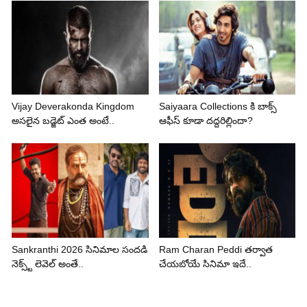
Vijay Deverakonda Kingdom
Saiyaara Collections కి బాక్స్
అసలైన బడ్జెట్ ఎంత అంటే..
ఆఫీస్ కూడా దద్దరిల్లిందా?
Sankranthi 2026 సినిమాల సందడి
Ram Charan Peddi తర్వాత
నెక్స్ట్ లెవెల్ అంతే..
చేయబోయే సినిమా ఇదే..