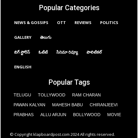
Popular Categories
NEWS & GOSSIPS
OTT
REVIEWS
POLITICS
GALLERY
తెలుగు
బిగ్ స్టోరీస్
ఓటిటి
సినిమా రివ్యూ
పొలిటికల్
ENGLISH
Popular Tags
TELUGU
TOLLYWOOD
RAM CHARAN
PAWAN KALYAN
MAHESH BABU
CHIRANJEEVI
PRABHAS
ALLU ARJUN
BOLLYWOOD
MOVIE
© Copyright klapboardpost.com 2024 All rights reserved.