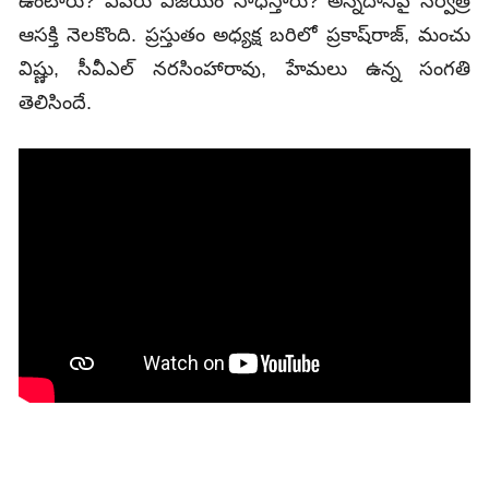
ఉంటారు? ఎవరు విజయం సాధిస్తారు? అన్నదానిపై సర్వత్ర
ఆసక్తి నెలకొంది. ప్రస్తుతం అధ్యక్ష బరిలో ప్రకాష్‌రాజ్‌, మంచు
విష్ణు, సీవీఎల్‌ నరసింహారావు, హేమలు ఉన్న సంగతి
తెలిసిందే.