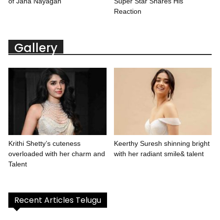
of Jana Nayagan
Super Star Shares His
Reaction
Gallery
Krithi Shetty’s cuteness
Keerthy Suresh shinning bright
overloaded with her charm and
with her radiant smile& talent
Talent
Recent Articles Telugu