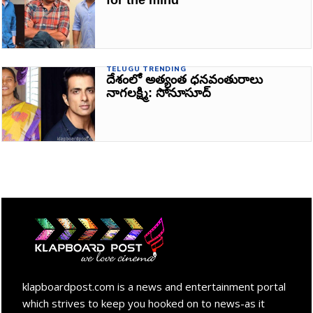
TELUGU TRENDING
దేశంలో అత్యంత ధనవంతురాలు
నాగలక్ష్మి: సోనూసూద్‌
klapboardpost.com is a news and entertainment portal
which strives to keep you hooked on to news-as it