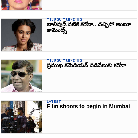
TELUGU TRENDING
బాలీవుడ్‌ నటికి కరోనా.. చచ్చిపో అంటూ
కామెంట్స్‌
TELUGU TRENDING
ప్రముఖ కమెడియన్‌ వడివేలుకు కరోనా
LATEST
Film shoots to begin in Mumbai