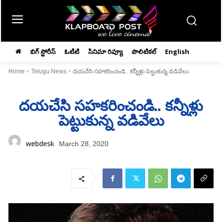
బిగ్ స్టోరీస్
ఓటిటి
సినిమా రివ్యూ
పొలిటికల్
English
Home
Telugu News
దయచేసి సహకరించండి.. కన్నీళ్లు పెట్టుకున్న వడివేలు
దయచేసి సహకరించండి.. కన్నీళ్లు
పెట్టుకున్న వడివేలు
webdesk
March 28, 2020