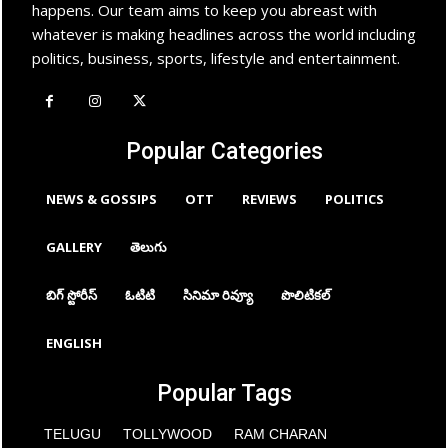
happens. Our team aims to keep you abreast with
whatever is making headlines across the world including
politics, business, sports, lifestyle and entertainment.
Popular Categories
NEWS & GOSSIPS
OTT
REVIEWS
POLITICS
GALLERY
తెలుగు
బిగ్ స్టోరీస్
ఓటిటి
సినిమా రివ్యూ
పొలిటికల్
ENGLISH
Popular Tags
TELUGU
TOLLYWOOD
RAM CHARAN