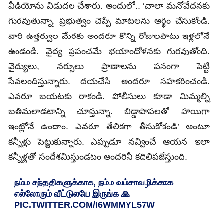
వీడియోను విడుదల చేశారు. అందులో.. ‘చాలా మనోవేదనకు
గురవుతున్నా. ప్రభుత్వం చెప్పే మాటలను అర్థం చేసుకోండి.
వారి ఉత్తర్వుల మేరకు అందరూ కొన్ని రోజులపాటు ఇళ్లలోనే
ఉండండి. వైద్య ప్రపంచమే భయాందోళనకు గురవుతోంది.
వైద్యులు, నర్సులు ప్రాణాలను పనంగా పెట్టి
సేవలందిస్తున్నారు. దయచేసి అందరూ సహకరించండి.
ఎవరూ బయటకు రాకండి. పోలీసులు కూడా మిమ్మల్ని
బతిమలాడటాన్ని చూస్తున్నా. బిడ్డాపాపలతో హాయిగా
ఇంట్లోనే ఉందాం. ఎవరూ తేలికగా తీసుకోకండి’ అంటూ
కన్నీళ్లు పెట్టుకున్నారు. ఎప్పుడూ నవ్వించే ఆయన ఇలా
కన్నీళ్లతో సందేశమిస్తుండటం అందరినీ కదిలిపజేస్తుంది.
நம்ம சந்ததிகளுக்காக, நம்ம வம்சாவழிக்காக
எல்லோரும் வீட்டுலயே இருங்க 🙏
PIC.TWITTER.COM/I6WMMYL57W