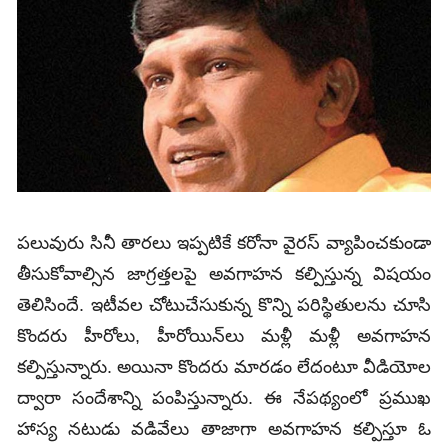
పలువురు సినీ తారలు ఇప్పటికే కరోనా వైరస్‌ వ్యాపించకుండా
తీసుకోవాల్సిన జాగ్రత్తలపై అవగాహన కల్పిస్తున్న విషయం
తెలిసిందే. ఇటీవల చోటుచేసుకున్న కొన్ని పరిస్థితులను చూసి
కొందరు హీరోలు, హీరోయిన్‌లు మళ్లీ మళ్లీ అవగాహన
కల్పిస్తున్నారు. అయినా కొందరు మారడం లేదంటూ వీడియోల
ద్వారా సందేశాన్ని పంపిస్తున్నారు. ఈ నేపథ్యంలో ప్రముఖ
హాస్య నటుడు వడివేలు తాజాగా అవగాహన కల్పిస్తూ ఓ