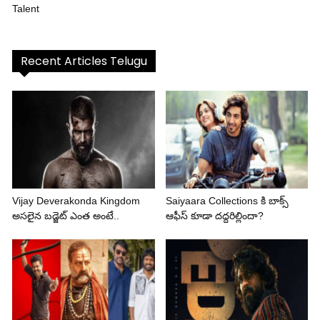
Talent
Recent Articles Telugu
Vijay Deverakonda Kingdom
Saiyaara Collections కి బాక్స్
అసలైన బడ్జెట్ ఎంత అంటే..
ఆఫీస్ కూడా దద్దరిల్లిందా?