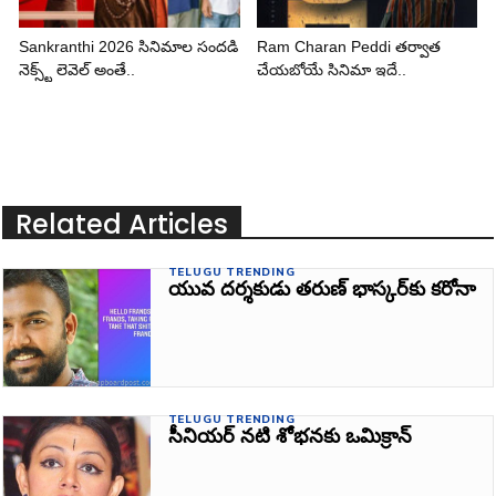
Sankranthi 2026 సినిమాల సందడి
Ram Charan Peddi తర్వాత
నెక్స్ట్ లెవెల్ అంతే..
చేయబోయే సినిమా ఇదే..
Related Articles
TELUGU TRENDING
యువ దర్శకుడు తరుణ్‌ భాస్కర్‌కు కరోనా
TELUGU TRENDING
సీనియర్‌ నటి శోభనకు ఒమిక్రాన్‌