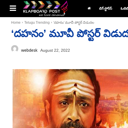
బిగ్ స్టోరీస్
ఓటిట
Home
Telugu Trending
'దహనం' మూవీ పోస్టర్‌ విడుదల
‘దహనం’ మూవీ పోస్టర్‌ విడు
webdesk
August 22, 2022