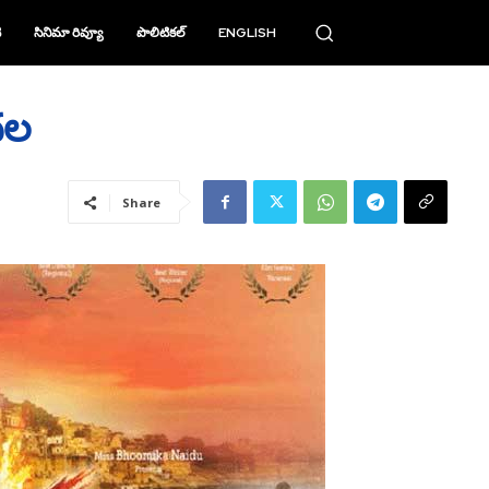
ి
సినిమా రివ్యూ
పొలిటికల్
ENGLISH
దల
Share