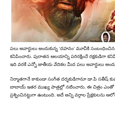
పలు అవార్డులు అందుకున్న ‘దహనం’ మూవీకి సంబంధించిన పోస్ట
కనిపించారు. పురాతన ఆలయాన్ని పరిరక్షించే రక్షకుడిగా కనిప
ఇది వరకే ఎన్నో జాతీయ వేదికల మీద పలు అవార్డులు అందుకుం
నిర్మాతగానే కాకుండా సంగీత దర్శకుడిగానూ డా.పి సతీష్ కు
బాబాయ్ ఇతర ముఖ్య పాత్రల్లో నటించారు. ఈ చిత్రం ఎంతో ఆ
ప్రశ్నించినట్టుగా ఉంటుంది. అదే అన్ని వర్గాల ప్రేక్షకులను ఆలో