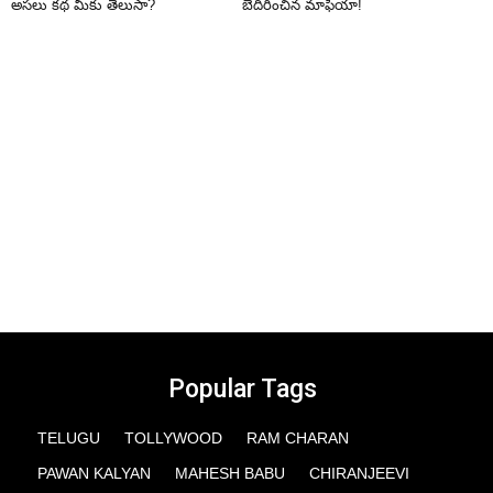
అసలు కథ మీకు తెలుసా?
బెదిరించిన మాఫియా!
Popular Tags
TELUGU
TOLLYWOOD
RAM CHARAN
PAWAN KALYAN
MAHESH BABU
CHIRANJEEVI