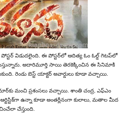
ర్‌ విడుదలైంది. ఈ పోస్టర్‌లో ఆదిత్య ఓం ఓల్డ్ గెటప్‌లో
ిస్తున్నారు. అదారిమూర్తి సాయి తెరకెక్కించిన ఈ సినిమాకి
ది. రెండు బెస్ట్ యాక్టర్ అవార్డులు కూడా వచ్చాయి.
మార్‌కు మంచి ప్రశంసలు వచ్చాయి. శాంతి చంద్ర, ఎఫ్‌ఎం
ర్టిస్టిక్‌గా ఉన్నా కూడా అంతర్లీనంగా కులాలు, మతాల మీద
చించేలా చేస్తుంది.