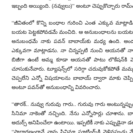
ఇబ్బంది అయ్యింది. (న‌వ్వులు)’’ అంటూ చెప్పుకొచ్చారు రామ్‌
‘‘జీవితంలో కొన్ని బంధాల గురించి ఎంత ఎక్కువ మాట్లాడ
బ‌య‌ట పెట్ట‌క‌పోవ‌డ‌మే మంచిది. ఆ అనుబంధాల‌ను బ‌య‌ట‌ప
అనుబంధ‌మే నాకు పవన్‌ బాబాయ్‌కు మధ్య ఉంది. అందు
ఎక్కువగా మాట్లాడను. నా చిన్న‌ప్ప‌టి నుంచి ఆయ‌న‌తో నాకు
బిజీగా ఉంటే అమ్మ కూడా ఆయ‌న‌తో పాటు లొకేష‌న్‌కి వెళ్లే
చూసుకునేవారు. ట్యూష‌న్స్‌లో స‌రిగ్గా చ‌దువుకోక‌పోతే మ‌మ్మ‌
చెప్ప‌లేని ఎన్నో విష‌యాల‌ను బాబాయ్ ద్వారా మాకు చెప్ప
అంటూ పవన్‌తో అనుబంధాన్ని వివరించారు.
‘‘తార‌క్.. నువ్వు గురువు గారు.. గురువు గారు అంటున్న‌ప్పుడ‌
సినిమా నాకెంతో న‌చ్చింది. నేను ఎన్నోసార్లు చూశాను. బ
అదుర్స్ అనిపించేలా ఉంటాయి. ఇప్ప‌టికీ నాకు ఎప్పుడైనా డ‌ల్‌గ
‘‘సాధార‌ణంగానే నాన్న సినిమా షూటింగ్స్‌కి వెళ్లిన‌ప్పుడ