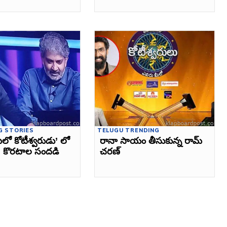
G STORIES
TELUGU TRENDING
లో కోటీశ్వరుడు’ లో
రానా సాయం తీసుకున్న రామ్‌
, కొరటాల సందడి
చరణ్‌