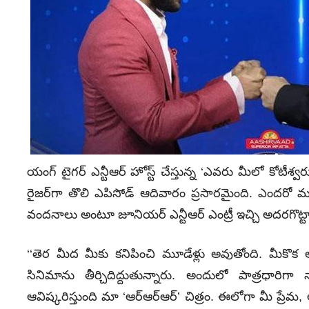
యంగ్ టైగర్ ఎన్టీఆర్ హోస్ట్ చేస్తున్న ‘ఎవరు మీలో కోటీశ
రైజర్‌గా తొలి ఎపిసోడ్ ఆదివారం ప్రసారమైంది. ఎందరో మహ
వందనాలు అంటూ జూనియర్ ఎన్టీఆర్ ఎంట్రీ ఇచ్చి అదరగొట్టాడ
‘‘తెర మీద మీకు కనిపించి మూడేళ్లు అవుతోంది. మీకొక అద
సినిమాను తీర్చిదిద్దుతున్నారు. అందులో పాత్రధారిగ
ఆవిష్కరిస్తుంది మా ‘ఆర్‌ఆర్‌ఆర్‌’ చిత్రం. ఈలోగా మీ ప్