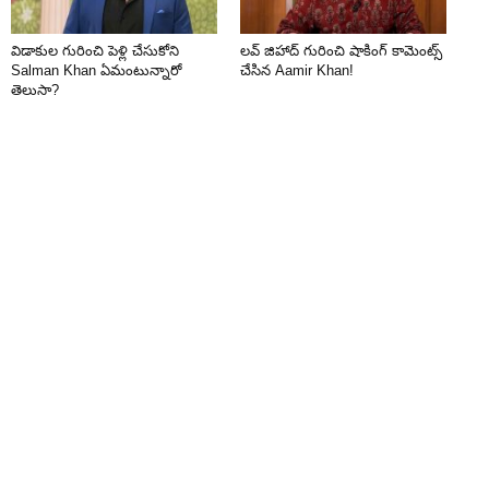
విడాకుల గురించి పెళ్లి చేసుకోని
లవ్ జిహాద్ గురించి షాకింగ్ కామెంట్స్
Salman Khan ఏమంటున్నారో
చేసిన Aamir Khan!
తెలుసా?