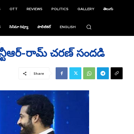
S
OTT
REVIEWS
POLITICS
GALLERY
తెలుగు
ి
సినిమా రివ్యూ
పొలిటికల్
ENGLISH
ి
టీఆర్‌-రామ్‌ చరణ్‌ సందడి
Share