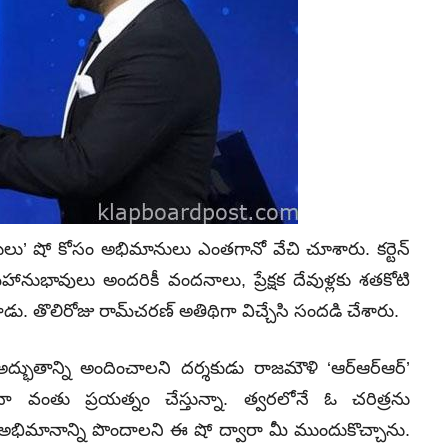
్వరులు’ షో కోసం అభిమానులు ఎంతగానో వేచి చూశారు. కర్టెన్
ానుభావులు అందరికీ వందనాలు, ప్రేక్షక దేవుళ్లకు శతకోటి
ు. తొలిరోజు రామ్‌చరణ్‌ అతిథిగా విచ్చేసి సందడి చేశారు.
్భుతాన్ని అందించాలని దర్శకుడు రాజమౌళి ‘ఆర్‌ఆర్‌ఆర్‌’
ా నా వంతు ప్రయత్నం చేస్తున్నా. త్వరలోనే ఓ చరిత్రను
రేమ, అభిమానాన్ని పొందాలని ఈ షో ద్వారా మీ ముందుకొచ్చాను.