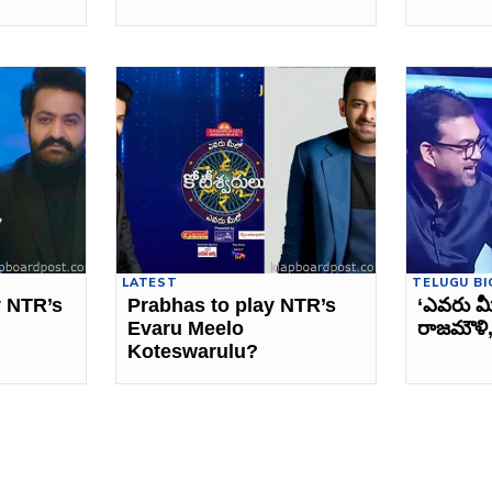
LATEST
TELUGU BI
y NTR’s
Prabhas to play NTR’s
‘ఎవరు మీ
Evaru Meelo
రాజమౌళి
Koteswarulu?