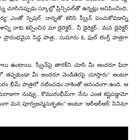
 చూసిన‌ప్పుడు స్కూల్లో ప్రిన్సిప‌ల్‌తో ఉన్న‌ట్లు అనిపించింది.
ఎంతో స్పెష‌ల్‌. నాన్న‌తో క‌లిసి స్క్రీన్ పంచుకోవ‌డాన్ని
నాకు క‌ల్పించిన మా డైరెక్ట‌ర్‌.. నీ డైరెక్ట‌ర్‌.. మ‌న డైరెక్టర్
గా ప్రారంభ‌మైన సిద్ధ పాత్ర.. సుమారు ఓ ఫుల్ లెంగ్త్ పాత్ర‌గా
‌యాలు ఉంటాయి. స్క్రీన్‌పై తార‌క్‌ని చూసి మీ అందరూ ఫిదా
‌లో త‌ప్ప‌కుండా మీ అంద‌రూ వెండితెర‌పై చూస్తారు’’ అంటూ
 ‘‘కొమురం భీమ్ పాత్ర‌లో న‌టించ‌డం నాకెంతో ఆనందంగా ఉంది. ఆ
మ‌రాజుగా నువ్వు.. కొమురంభీమ్‌గా నేను ఎంత క‌ష్ట‌ప‌డ్డామో
జంగా మ‌న పూర్వజ‌న్మసుకృతం’’ అంటూ ‘ఆర్‌ఆర్‌ఆర్‌’ సినిమా