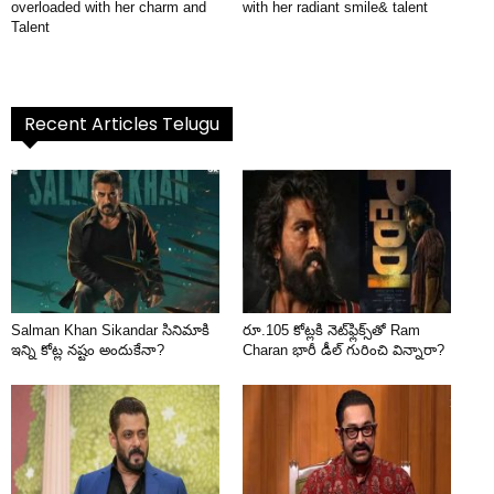
overloaded with her charm and
with her radiant smile& talent
Talent
Recent Articles Telugu
Salman Khan Sikandar సినిమాకి
రూ.105 కోట్లకి నెట్‌ఫ్లిక్స్‌తో Ram
ఇన్ని కోట్ల నష్టం అందుకేనా?
Charan భారీ డీల్ గురించి విన్నారా?