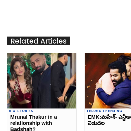
Related Articles
BIG STORIES
TELUGU TRENDING
Mrunal Thakur in a
EMK:మహేశ్‌- ఎన్టీఆర్
relationship with
విడుదల
Badshah?