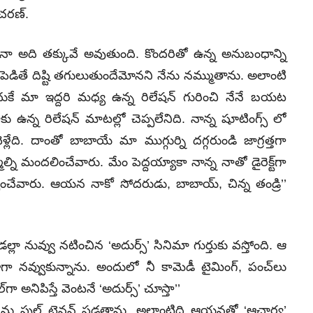
చరణ్‌.
ినా అది త‌క్కువే అవుతుంది. కొందరితో ఉన్న అనుబంధాన్ని
ెడితే దిష్టి త‌గులుతుందేమోన‌ని నేను న‌మ్ముతాను. అలాంటి
కే మా ఇద్దరి మధ్య ఉన్న రిలేషన్‌ గురించి నేనే బయట
 ఉన్న రిలేష‌న్ మాట‌ల్లో చెప్ప‌లేనిది. నాన్న షూటింగ్స్ లో
ది. దాంతో బాబాయే మా ముగ్గుర్ని ద‌గ్గరుండి జాగ్ర‌త్త‌గా
ల్ని మంద‌లించేవారు. మేం పెద్ద‌య్యాకా నాన్న నాతో డైరెక్ట్‌గా
ించేవారు. ఆయ‌న నాకో సోద‌రుడు, బాబాయ్‌, చిన్న తండ్రి’’
ల్లా నువ్వు న‌టించిన ‘అదుర్స్’ సినిమా గుర్తుకు వ‌స్తోంది. ఆ
ాగా న‌వ్వుకున్నాను. అందులో నీ కామెడీ టైమింగ్‌, పంచ్‌లు
ా అనిపిస్తే వెంట‌నే ‘అదుర్స్’ చూస్తా’’
ు నేను ఫుల్ టెన్ష‌న్ ప‌డ‌తాను. అలాంటిది ఆయ‌న‌తో ‘ఆచార్య’