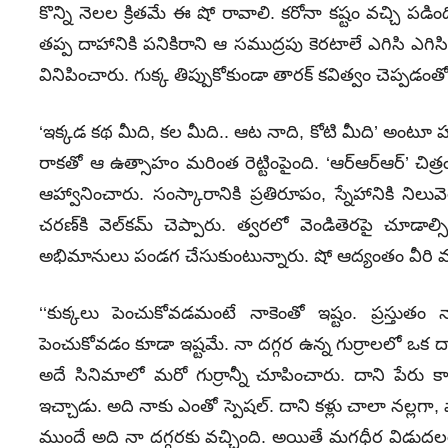
కొన్ని నెలల క్రితమే ఈ షో రావాలి. కరోనా కష్టం వచ్చి పడింది
తప్ప దాహానికి పనికిరాని ఆ సముద్రపు కెరటాలే ఎగిసి ఎగిసి ప
వినిపించారు. గుక్క తిప్పుకోకుండా తారక్‌ కవిత్వం చెప్పడంత
‘ఇక్కడ కథ మీది, కల మీది.. ఆట నాది, కోటి మీది’ అంటూ హుషా
రాకతో ఆ ఉత్సాహం మరింత రెట్టింపైంది. ‘ఆర్‌ఆర్‌ఆర్‌’ చిత
ఆహ్వానించారు. సంస్కారానికి ప్రతిరూపం, స్నేహానికి నిల
చరణ్‌కి వెల్‌కమ్‌ చెప్పారు. త్వరలో వెండితెరపై చూడ
అభిమానులు పండగ చేసుకుంటున్నారు. షో ఆద్యంతం వీరి 
‘‘కుక్క‌లు పెంచుకోవ‌డమంటే నాకెంతో ఇష్టం. ప్ర‌స్తుతం
పెంచుకోవ‌డం కూడా ఇష్ట‌మే. నా దగ్గ‌ర ఉన్న గుర్రాల‌లో ఒక‌ దా
అదే సినిమాలో మ‌రో గుర్రాన్నీ చూపించారు. దాని పేరు కా
ఇచ్చాడు. అది నాకు ఎంతో స్పెష‌ల్‌. దాని క‌ళ్లు చాలా న‌ల్ల‌గా
ముందే అది నా దగ్గరకు వ‌చ్చింది. అయితే మ‌గ‌ధీర విడుద‌