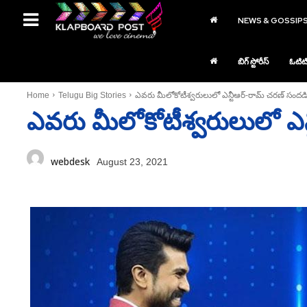
NEWS & GOSSIP
బిగ్ స్టోరీస్
ఓటిట
Home
Telugu Big Stories
ఎవరు మీలోకోటీశ్వరులులో ఎన్టీఆర్‌-రామ్‌ చరణ్‌ సందడ
ఎవరు మీలోకోటీశ్వరులులో ఎన్
webdesk
August 23, 2021