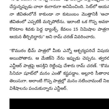
చేస్తున్న‌ప్పుడు చాలా కంగారుగా అనిపించింది. సెట్‌లో ఆయ‌న్ను
నా జీవితంలోనే కాకుండా నా కుటుంబం మొత్తానికీ ‘ఆచార్య’ 
జీవితంలో ఎప్ప‌టికీ మ‌ర్చిపోలేను. ఇలాంటి ఒక గొప్ప అవ‌కాశాన్ని 
కొర‌టాల‌ శివ‌కు పెద్ద థ్యాంక్స్‌. కేవ‌లం 15 నిమిషాల పాత్ర‌
ఆయ‌న తీర్చిదిద్దారు’’ అని రామ్‌ చరణ్‌ వివరించారు.
‘‘కొమురం భీమ్ పాత్ర‌లో మీకు ఎన్నో ఆశ్చ‌ర్య‌ప‌రిచే విష
అయిపోతారు. ఆ మేజిక్‌ని నేను ఇప్పుడు చెప్ప‌ను. త్వ‌ర
ఎన్టీఆర్‌ పాత్రపై ఆసక్తిని రెట్టింపు చేశారు రామ్‌ చరణ్‌.
సినిమా షూట్‌లో మ‌నం ఎంతో క‌ష్టప‌డ్డాం. అల్లూరి సీతారా
తెలుసుగా. అలాంటి గొప్ప పాత్రల్లో మ‌నం న‌టించామంటే ని
విశేషాలను పంచుకున్నారు ఎన్టీఆర్‌.