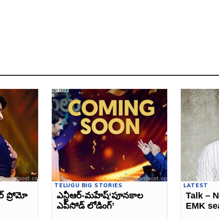
TELUGU BIG STORIES
LATEST
‌ ప్రోమో
ఎన్టీఆర్‌-మహేష్‌‘పూనకాల
Talk – 
ఎపిసోడ్‌ లోడింగ్‌’
EMK se