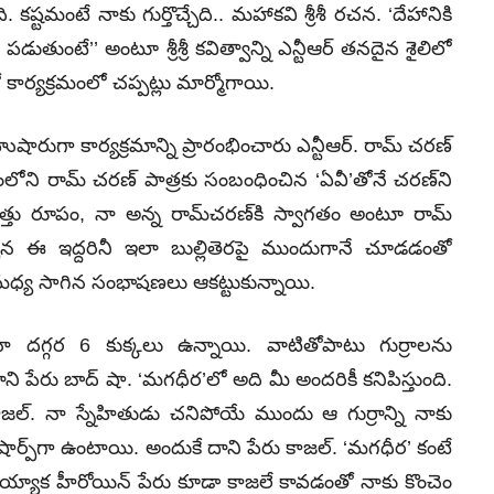
. కష్టమంటే నాకు గుర్తొచ్చేది.. మహాకవి శ్రీశీ రచన. ‘దేహానికి
డుతుంటే’’ అంటూ శ్రీశ్రీ కవిత్వాన్ని ఎన్టీఆర్‌ తనదైన శైలిలో
ో కార్యక్రమంలో చప్పట్లు మార్మోగాయి.
రుగా కార్యక్రమాన్ని ప్రారంభించారు ఎన్టీఆర్‌. రామ్‌ చరణ్‌
్రంలోని రామ్‌ చరణ్‌ పాత్రకు సంబంధించిన ‘ఏవీ’తోనే చరణ్‌ని
ువెత్తు రూపం, నా అన్న రామ్‌చరణ్‌కి స్వాగతం అంటూ రామ్‌
ాల్సిన ఈ ఇద్దరినీ ఇలా బుల్లితెరపై ముందుగానే చూడడంతో
మధ్య సాగిన సంభాషణలు ఆకట్టుకున్నాయి.
 నా దగ్గ‌ర 6 కుక్క‌లు ఉన్నాయి. వాటితోపాటు గుర్రాల‌ను
ని పేరు బాద్ షా. ‘మ‌గ‌ధీర‌’లో అది మీ అందరికీ క‌నిపిస్తుంది.
జ‌ల్‌. నా స్నేహితుడు చ‌నిపోయే ముందు ఆ గుర్రాన్ని నాకు
, షార్ప్‌గా ఉంటాయి. అందుకే దాని పేరు కాజ‌ల్‌. ‘మ‌గ‌ధీర’ కంటే
ల‌య్యాక హీరోయిన్ పేరు కూడా కాజ‌లే కావ‌డంతో నాకు కొంచెం