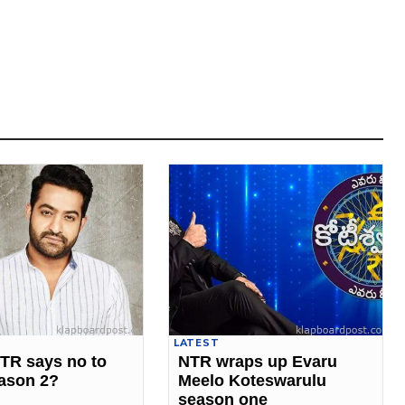
LATEST
NTR says no to
NTR wraps up Evaru
ason 2?
Meelo Koteswarulu
season one