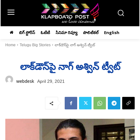
బిగ్ స్టోరీస్
ఓటిటి
సినిమా రివ్యూ
పొలిటికల్
English
Home
Telugu Big Stories
లాక్‌డౌన్‌పై నాగ్‌ అశ్విన్‌ ట్వీట్‌
లాక్‌డౌన్‌పై నాగ్‌ అశ్విన్‌ ట్వీట్‌
webdesk
April 29, 2021