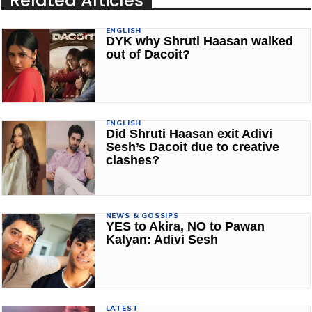
Related Articles
ENGLISH
DYK why Shruti Haasan walked
out of Dacoit?
ENGLISH
Did Shruti Haasan exit Adivi
Sesh’s Dacoit due to creative
clashes?
NEWS & GOSSIPS
YES to Akira, NO to Pawan
Kalyan: Adivi Sesh
LATEST