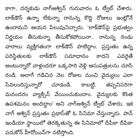
కాగా, దర్శకుడు నాగ్‌అశ్విన్‌ గురువారం ఓ ట్వీట్‌ చేశారు.
లాక్‌డౌన్‌ ఉన్నా లేకున్నా రానున్న కొద్ది రోజులు ఇంట్లోనే
ఉందామని ఆయన పిలుపునిచ్చారు. ‘లాక్‌డౌన్‌పై ప్రభుత్వం
నిర్ణయం తీసుకున్నా తీసుకోకపోయినా.. రానున్న రెండు
వారాలు వ్యక్తిగతంగా లాక్‌డౌన్‌ పాటిద్దాం. ప్రస్తుతం ఉన్న
పరిస్థితులకు లాక్‌డౌన్‌ సమాధానం కాదని ఎవరైతే
అంటున్నారో వాళ్లందరూ ఒక్కసారి వెళ్లి ఆసుపత్రులను చూసి
రండి. అలాగే గడిచిన నెల రోజుల నుంచి వైద్యులు ఎలా
సేవలందిస్తున్నారో చూడండి. కాబట్టి, తప్పనిసరిగా
మనందరం వ్యాక్సిన్‌ వేయించుకుందాం. వైద్యులకు కొంత
ఉపశమనం అందిద్దాం’ అని నాగ్‌అశ్విన్‌ ట్వీట్‌ చేశారు. ఇక
నాగ్‌ అశ్విన్‌ ప్రస్తుతం ప్రభాస్‌తో ఓ సినిమా చేస్తున్నారు. పాన్‌
ఇండియా స్థాయిలో తెరక్కెతున్న ఈ సినిమాలో దీపికా దీపికా
పదుకోన్ హీరోయిన్‌గా నటిస్తోంది.