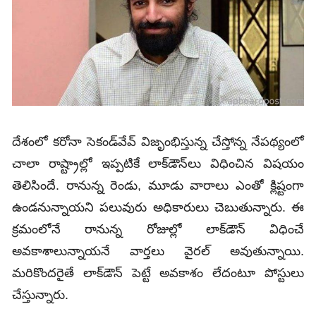
దేశంలో కరోనా సెకండ్‌వేవ్‌ విజృంభిస్తున్న చేస్తోన్న నేపథ్యంలో
చాలా రాష్ట్రాల్లో ఇప్పటికే లాక్‌డౌన్‌లు విధించిన విషయం
తెలిసిందే. రానున్న రెండు, మూడు వారాలు ఎంతో క్లిష్టంగా
ఉండనున్నాయని పలువురు అధికారులు చెబుతున్నారు. ఈ
క్రమంలోనే రానున్న రోజుల్లో లాక్‌డౌన్‌ విధించే
అవకాశాలున్నాయనే వార్తలు వైరల్‌ అవుతున్నాయి.
మరికొందరైతే లాక్‌డౌన్‌ పెట్టే అవకాశం లేదంటూ పోస్టులు
చేస్తున్నారు.