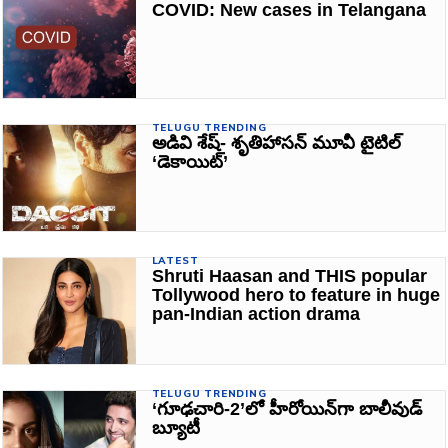
COVID: New cases in Telangana
TELUGU TRENDING
అడివి శేష్‌- శృతిహాసన్‌ మూవీ టైటిల్‌
‘డెకాయిట్‌’
LATEST
Shruti Haasan and THIS popular
Tollywood hero to feature in huge
pan-Indian action drama
TELUGU TRENDING
‘గూఢచారి-2’లో హీరోయిన్‌గా బాలీవుడ్‌
బ్యూటీ