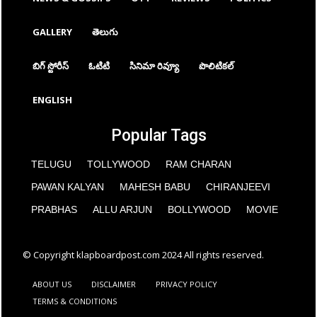
GALLERY
తెలుగు
బిగ్ స్టోరీస్
ఓటిటి
సినిమా రివ్యూ
పొలిటికల్
ENGLISH
Popular Tags
TELUGU
TOLLYWOOD
RAM CHARAN
PAWAN KALYAN
MAHESH BABU
CHIRANJEEVI
PRABHAS
ALLU ARJUN
BOLLYWOOD
MOVIE
© Copyright klapboardpost.com 2024 All rights reserved.
ABOUT US
DISCLAIMER
PRIVACY POLICY
TERMS & CONDITIONS