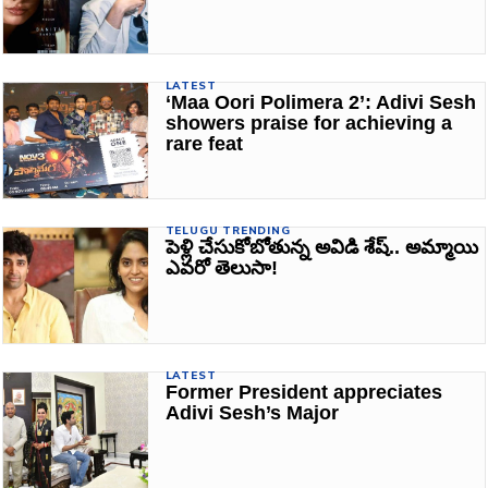
LATEST
‘Maa Oori Polimera 2’: Adivi Sesh
showers praise for achieving a
rare feat
TELUGU TRENDING
పెళ్లి చేసుకోబోతున్న అవిడి శేష్‌.. అమ్మాయి
ఎవరో తెలుసా!
LATEST
Former President appreciates
Adivi Sesh’s Major