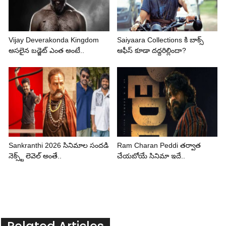
Vijay Deverakonda Kingdom
Saiyaara Collections కి బాక్స్
అసలైన బడ్జెట్ ఎంత అంటే..
ఆఫీస్ కూడా దద్దరిల్లిందా?
Sankranthi 2026 సినిమాల సందడి
Ram Charan Peddi తర్వాత
నెక్స్ట్ లెవెల్ అంతే..
చేయబోయే సినిమా ఇదే..