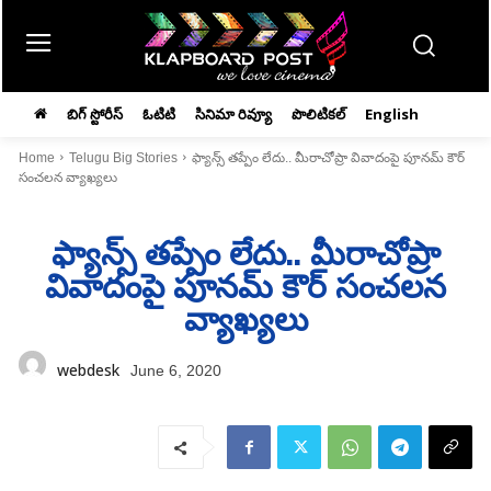
బిగ్ స్టోరీస్
ఓటిటి
సినిమా రివ్యూ
పొలిటికల్
English
Home
Telugu Big Stories
ఫ్యాన్స్‌ తప్పేం లేదు.. మీరాచోప్రా వివాదంపై పూనమ్‌ కౌర్‌
సంచలన వ్యాఖ్యలు
ఫ్యాన్స్‌ తప్పేం లేదు.. మీరాచోప్రా
వివాదంపై పూనమ్‌ కౌర్‌ సంచలన
వ్యాఖ్యలు
webdesk
June 6, 2020