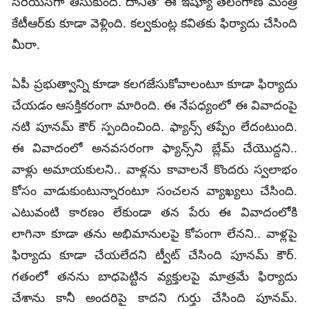
సీరియస్‌గా తీసుకుంది. దానితో ఈ ఇష్యూ తెలంగాణ మంత్రి
కేటీఆర్‌కు కూడా వెళ్లింది. కల్వకుంట్ల కవితకు ఫిర్యాదు చేసింది
మీరా.
ఏపీ ప్రభుత్వాన్ని కూడా కలగజేసుకోవాలంటూ కూడా ఫిర్యాదు
చేయడం ఆసక్తికరంగా మారింది. ఈ నేపధ్యంలో ఈ వివాదంపై
నటి పూనమ్ కౌర్ స్పందించింది. ఫ్యాన్స్ తప్పేం లేదంటుంది.
ఈ వివాదంలో అనవసరంగా ఫ్యాన్స్‌ని బ్లేమ్ చేయొద్దని..
వాళ్లు అమాయకులని.. వాళ్లను కావాలనే కొందరు స్వలాభం
కోసం వాడుకుంటున్నారంటూ సంచలన వ్యాఖ్యలు చేసింది.
ఎటువంటి కారణం లేకుండా తన పేరు ఈ వివాదంలోకి
లాగినా కూడా తను అభిమానులపై కోపంగా లేనని.. వాళ్లపై
ఫిర్యాదు కూడా చేయలేదని ట్వీట్ చేసింది పూనమ్ కౌర్.
గతంలో తనను బాధపెట్టిన వ్యక్తులపై మాత్రమే ఫిర్యాదు
చేశాను కానీ అందరిపై కాదని గుర్తు చేసింది పూనమ్.