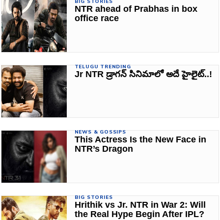
BIG STORIES
NTR ahead of Prabhas in box
office race
TELUGU TRENDING
Jr NTR డ్రాగన్ సినిమాలో అదే హైలైట్..!
NEWS & GOSSIPS
This Actress Is the New Face in
NTR’s Dragon
BIG STORIES
Hrithik vs Jr. NTR in War 2: Will
the Real Hype Begin After IPL?