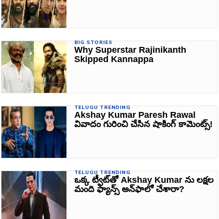
BIG STORIES
Why Superstar Rajinikanth
Skipped Kannappa
TELUGU TRENDING
Akshay Kumar Paresh Rawal
వివాదం గురించి చేసిన షాకింగ్ కామెంట్స్!
TELUGU TRENDING
ఒక్క ట్వీట్‌తో Akshay Kumar ను లక్షల
మంది ఫ్యాన్స్ అన్‌ఫాలో చేశారా?