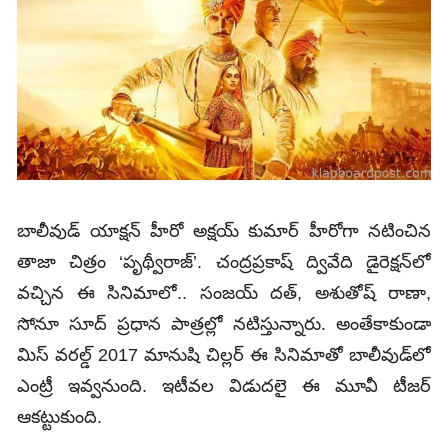
బాలీవుడ్‌ యాక్షన్‌ హీరో అక్షయ్‌ కుమార్‌ హీరోగా నటించిన
తాజా చిత్రం ‘పృథ్వీరాజ్’‌. చంద్రప్రకాష్‌ ద్వివేది డైరెక్షన్‌లో
వచ్చిన ఈ సినిమాలో.. సంజయ్ దత్‌, అశుతోష్‌ రాణా,
సోనూ సూద్‌ ప్రధాన పాత్రల్లో నటిస్తున్నారు. అంతేకాకుండా
మిస్‌ వరల్డ్‌ 2017 మానుషి చిల్లర్‌ ఈ సినిమాతో బాలీవుడ్‌లో
ఎంట్రీ ఇవ్వనుంది. ఇటీవల విడుదలై ఈ మూవీ టీజర్‌
ఆకట్టుకుంది.