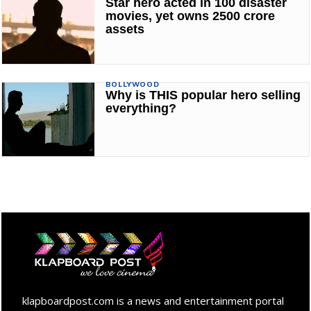
Star hero acted in 100 disaster
movies, yet owns 2500 crore
assets
BOLLYWOOD
Why is THIS popular hero selling
everything?
klapboardpost.com is a news and entertainment portal