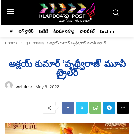
బిగ్ స్టోరీస్
ఓటిటి
సినిమా రివ్యూ
పొలిటికల్
English
Home
Telugu Trending
అక్షయ్‌ కుమార్‌ 'పృథ్వీరాజ్‌' మూవీ ట్రైలర్‌
అక్షయ్‌ కుమార్‌ ‘పృథ్వీరాజ్‌’ మూవీ
ట్రైలర్‌
webdesk
May 9, 2022