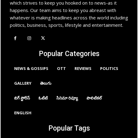
which strives to keep you hooked on to news-as it
happens. Our team aims to keep you abreast with
whatever is making headlines across the world including
politics, business, sports, lifestyle and entertainment.
Popular Categories
NEWS & GOSSIPS
OTT
REVIEWS
POLITICS
GALLERY
తెలుగు
బిగ్ స్టోరీస్
ఓటిటి
సినిమా రివ్యూ
పొలిటికల్
ENGLISH
Popular Tags