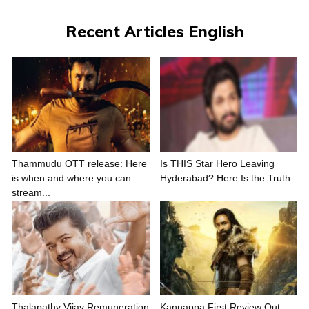
Recent Articles English
Thammudu OTT release: Here
Is THIS Star Hero Leaving
is when and where you can
Hyderabad? Here Is the Truth
stream...
Thalapathy Vijay Remuneration
Kannappa First Review Out: