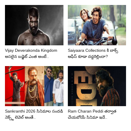
Vijay Deverakonda Kingdom
Saiyaara Collections కి బాక్స్
అసలైన బడ్జెట్ ఎంత అంటే..
ఆఫీస్ కూడా దద్దరిల్లిందా?
Sankranthi 2026 సినిమాల సందడి
Ram Charan Peddi తర్వాత
నెక్స్ట్ లెవెల్ అంతే..
చేయబోయే సినిమా ఇదే..