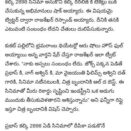
కల్కి 2898 సినిమా అనుకోని కల్కి రీరిలీజ్ కి టికెట్లు బుక్
చేసుకున్న అభిమానులు షాక్ అయ్యారు. ఈ విషయమై
ట్విట్టర్ ద్వారా రాజశేఖర్ రెస్పాండ్ అయ్యారు. దీనికి తనకి
ఎటువంటి సంబంధం లేదని చేతులు దులిపేసుకున్నారు.
కుకట్ పల్లిలోని భ్రమరాంబ థియేటర్లో ఆరు షోలు హౌస్ ఫుల్
అయ్యాయి అన్న వార్తని షేర్ చేస్తూ రాజశేఖర్ ఇలా ట్వీట్
చేశారు. “నాకు అస్సలు సంబంధం లేదు. జోక్స్ పక్కన పెడితే
ప్రభాస్ కి, నాగ్ అశ్విన్ కి, మా వైజయంతి ఫిలిమ్స్ అశ్విని దత్
గారికి, సినిమా నటీనటులకి, చిత్ర బృందానికి ఆల్ ద బెస్ట్. ఈ
సినిమాతో మీరు రికార్డు సృష్టించి ఇండస్ట్రీని ఒక అడుగు
ముందుకు తీసుకువెళతారని ఆశిస్తున్నాను” అని ఫన్నీగా రిప్లై
ఇస్తూ చిత్ర బృందానికి విషెస్ చెప్పారు.
ప్రభాస్ కల్కి 2898 ఏడి సినిమాలో దీపికా పడుకొనే