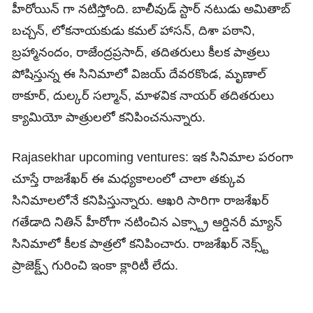
హీరోయిన్ గా నటిస్తోంది. బాలీవుడ్ స్టార్ నటుడు అమితాబ్
బచ్చన్, లోకనాయకుడు కమల్ హాసన్, దిశా పఠాని,
బ్రహ్మానందం, రాజేంద్రప్రసాద్, తదితరులు కీలక పాత్రలు
పోషిస్తున్న ఈ సినిమాలో విజయ్ దేవరకొండ, మృణాల్
ఠాకూర్, దుల్కర్ సల్మాన్, మాళవిక నాయర్ తదితరులు
క్యామియో పాత్రులలో కనిపించనున్నారు.
Rajasekhar upcoming ventures: ఇక సినిమాల పరంగా
చూస్తే రాజశేఖర్ ఈ మధ్యకాలంలో చాలా తక్కువ
సినిమాలలోనే కనిపిస్తున్నారు. ఆఖరి సారిగా రాజశేఖర్
గతేడాది నితిన్ హీరోగా నటించిన ఎక్స్ట్రా ఆర్డినరీ మ్యాన్
సినిమాలో కీలక పాత్రలో కనిపించారు. రాజశేఖర్ నెక్స్ట్
ప్రాజెక్ట్స్ గురించి ఇంకా క్లారిటీ లేదు.