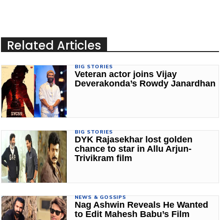
Related Articles
BIG STORIES
Veteran actor joins Vijay
Deverakonda’s Rowdy Janardhan
BIG STORIES
DYK Rajasekhar lost golden
chance to star in Allu Arjun-
Trivikram film
NEWS & GOSSIPS
Nag Ashwin Reveals He Wanted
to Edit Mahesh Babu’s Film