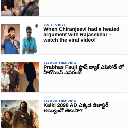
BIG STORIES
When Chiranjeevi had a heated
argument with Rajasekhar –
watch the viral video!
TELUGU TRENDING
Prabhas Fauji ఫ్లాష్ బ్యాక్ ఎపిసోడ్ లో
హీరోయిన్ ఎవరంటే
TELUGU TRENDING
Kalki 2898 AD ఎక్కడ డిజాస్టర్
అయ్యిందో తెలుసా?