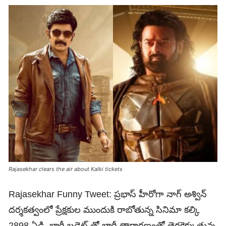
Rajasekhar clears the air about Kalki tickets
Rajasekhar Funny Tweet: ప్రభాస్ హీరోగా నాగ్ అశ్విన్
దర్శకత్వంలో ప్రేక్షకుల ముందుకి రాబోతున్న సినిమా కల్కి
2898 ఏడి. భారీ బడ్జెట్ తో భారీ తారాగణంతో తెరకెక్కుతున్న