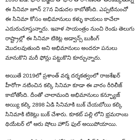
ఈ సినిమా జూన్ 27న విడుదల కాబోతోంది. ఎప్పటినుంచో
ఈ సినిమా కోసం అభిమానులు కళ్ళు కాయలు కాచేలా
ఎదురుచూస్తున్నారు. ఇవాళ సాయంత్రం నుంచి రెండు తెలుగు
రాష్ట్రాల్లో ఈ సినిమా టికెట్ల అడ్వాన్స్ బుకింగ్
మొదలవుతుంది అని అభిమానులు అందరూ పనులు
మానుకొని మరీ ఫోన్లు పట్టుకొని కూర్చున్నారు.
అయితే 2019లో ప్రశాంత్ వర్మ దర్శకత్వంలో రాజశేఖర్
హీరోగా నటించిన కల్కి సినిమా కూడా ఈ వారం రీరిలీజ్
కాబోతోంది. దీంతో చాలామంది అభిమానులు కన్ఫ్యూజ్
అయ్యి కల్కి 2898 ఏడి సినిమాకి బుక్ చేయబోయి కల్కి
సినిమాకి టికెట్లు బుక్ చేశారు. కూకట్ పల్లి లోని భ్రమరాంబ
థియేటర్ లో ఆరు షోలు హౌస్ ఫుల్ అయిపోయాయి.