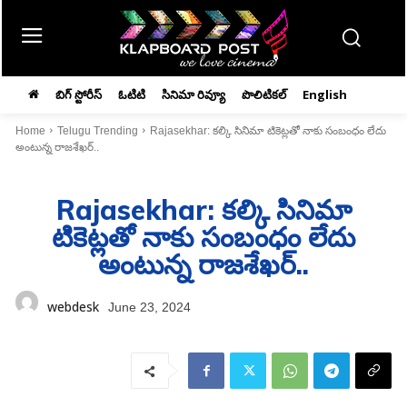
బిగ్ స్టోరీస్
ఓటిటి
సినిమా రివ్యూ
పొలిటికల్
English
Home
Telugu Trending
Rajasekhar: కల్కి సినిమా టికెట్లతో నాకు సంబంధం లేదు
అంటున్న రాజశేఖర్..
Rajasekhar: కల్కి సినిమా
టికెట్లతో నాకు సంబంధం లేదు
అంటున్న రాజశేఖర్..
webdesk
June 23, 2024