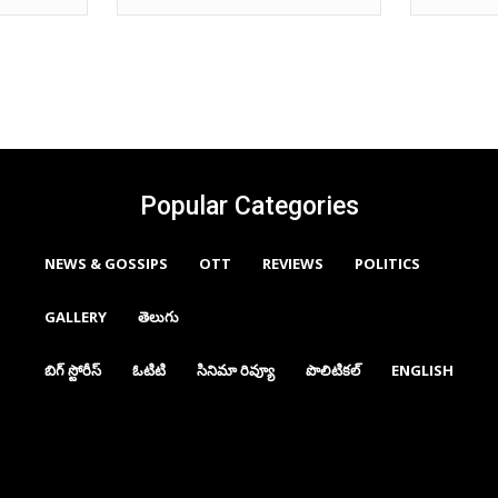
Popular Categories
NEWS & GOSSIPS
OTT
REVIEWS
POLITICS
GALLERY
తెలుగు
బిగ్ స్టోరీస్
ఓటిటి
సినిమా రివ్యూ
పొలిటికల్
ENGLISH