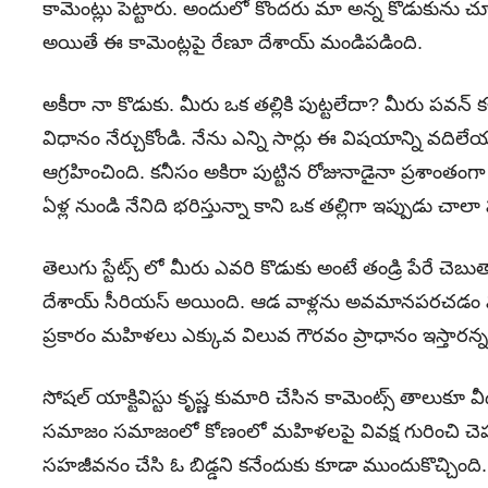
కామెంట్లు పెట్టారు. అందులో కొందరు మా అన్న కొడుకును చూ
అయితే ఈ కామెంట్లపై రేణూ దేశాయ్ మండిపడింది.
అకీరా నా కొడుకు. మీరు ఒక తల్లికి పుట్టలేదా? మీరు పవన్ క
విధానం నేర్చుకోండి. నేను ఎన్ని సార్లు ఈ విషయాన్ని వద
ఆగ్రహించింది. కనీసం అకిరా పుట్టిన రోజునాడైనా ప్రశాంతంగ
ఏళ్ల నుండి నేనిది భరిస్తున్నా కాని ఒక తల్లిగా ఇప్పుడు చాల
తెలుగు స్టేట్స్ లో మీరు ఎవరి కొడుకు అంటే తండ్రి పేరే చె
దేశాయ్ సీరియస్ అయింది. ఆడ వాళ్లను అవమానపరచడం మన 
ప్రకారం మహిళలు ఎక్కువ విలువ గౌరవం ప్రాధానం ఇస్తారన
సోషల్ యాక్టివిస్టు కృష్ణ కుమారి చేసిన కామెంట్స్ తాలుకూ
సమాజం సమాజంలో కోణంలో మహిళలపై వివక్ష గురించి చెప్ప
సహజీవనం చేసి ఓ బిడ్డని కనేందుకు కూడా ముందుకొచ్చింది