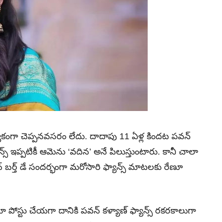
త్యేకంగా చెప్పనవసరం లేదు. దాదాపు 11 ఏళ్ల కిందట పవన్
స్‌ ఇప్పటికీ ఆమెను ‘వదిన’ అనే పిలుస్తుంటారు. కానీ చాలా
్ బర్త్ డే సందర్భంగా మరోసారి ఫ్యాన్స్ మాటలకు రేణూ
పోస్టు చేయగా దానికి పవన్‌ కళ్యాణ్‌ ఫ్యాన్స్ రకరకాలుగా