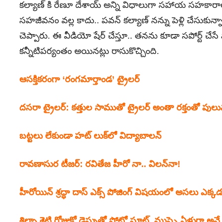
కల్యాణ్ కి రేణూ దేశాయ్ అన్ని విధాలుగా సహాయ సహకారాలు 
సహజీవనం వల్ల కాదు.. పవన్ కల్యాణ్ నన్ను పెళ్లి చేసుకున్నా
చెప్పారు. ఈ వీడియో షేర్ చేస్తూ.. తనను కూడా సపోర్ట్ చేస
కన్నీటిపర్యంతం అయినట్లు రాసుకొచ్చింది.
ఆసక్తికరంగా ‘రంగమార్తాండ’ ట్రైలర్‌
దసరా ట్రైలర్: కత్తుల సాముతో ట్రైలర్ అంతా రక్తంతో పుల
బట్టలు లేకుండా హట్‌ లుక్‌లో విద్యాబాలన్‌
రావణాసుర టీజర్‌: రవితేజ హీరో నా.. విలన్‌నా!
హీరోయిన్ శ్రద్ధా దాస్ ఎక్స్ పోజింగ్ విషయంలో అసలు ఎక్కడ 
శిల్పా శెట్టి రోజుకో డ్రెస్సుతో ఫోటో షూట్, ముప్పై ఏళ్లుగా అ