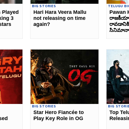
BIG STORIES
TELUGU BI
 Played
Hari Hara Veera Mallu
Pawan 
king 3
not releasing on time
రాజకీయాల
stars
again?
రావడానిక
సినిమానా
BIG STORIES
BIG STORI
Star Hero Fiancée to
Top Tel
sed
Play Key Role in OG
Releasi