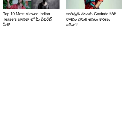
Top 10 Most Viewed Indian
బాలీవుడ్ నటుడు Govinda కెరీర్
Teasers జాబితా లో మీ ఫేవరేట్
నాశనం వెనుక అసలు కారణం
హీరో...
ఇదేనా?