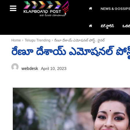
NEWS & GOSSIP
బిగ్ స్టోరీస్
ఓటిట
Home
Telugu Trending
రేణూ దేశాయ్‌ ఎమోషనల్‌ పోస్ట్‌.. వైరల్‌
రేణూ దేశాయ్‌ ఎమోషనల్‌ పోస్ట్‌
webdesk
April 10, 2023