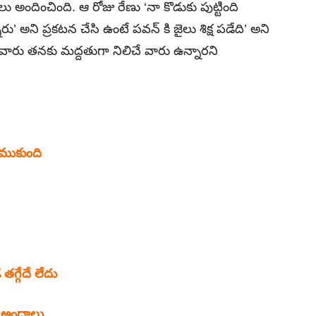
అందించింది. ఆ రోజు రేణు ‘నా కొడుకు పుట్టింది
రు’ అని ప్రకటన చేసి ఉంటే పవన్ కి జైలు శిక్ష పడేది’ అని
ే వారు తనకు మద్దతుగా నిలిచే వారు ఉన్నారని
ుముకుంది
తగ్గేదే లేదు
వే అందాలు