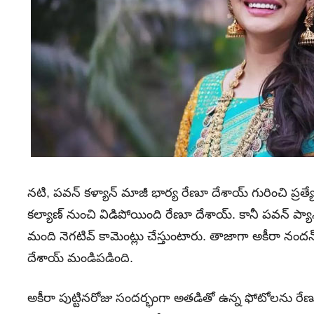
నటి, పవన్‌ కళ్యాన్‌ మాజీ భార్య రేణూ దేశాయ్ గురించి ప్ర
కల్యాణ్ నుంచి విడిపోయింది రేణూ దేశాయ్. కానీ పవన్ ప్యాన్
మంది నెగటివ్ కామెంట్లు చేస్తుంటారు. తాజాగా అకీరా నందన
దేశాయ్ మండిపడింది.
అకీరా పుట్టినరోజు సందర్భంగా అతడితో ఉన్న ఫోటోలను రేణూ 