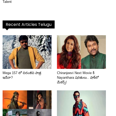
Talent
Recent Articles Telugu
Mega 157 లో చిరంజీవి పాత్ర
Chiranjeevi Next Movie కి
ఇదేనా?
Nayanthara షరతులు.. షాక్‌లో
మేకర్స్!