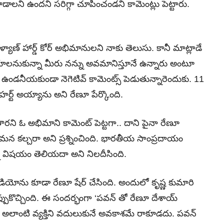
డాలని ఉందని సరిగ్గా చూపించండని కామెంట్లు పెట్టారు.
ళ్యాణ్ హార్డ్ కోర్ అభిమానులని నాకు తెలుసు. కానీ మాట్లాడే
ిలేయాలనుకున్నా మీరు నన్ను అవమానిస్తూనే ఉన్నారు అంటూ
ా ఉండనీయకుండా నెగెటివ్ కామెంట్స్ పెడుతున్నారెందుకు. 11
ా హర్ట్ అయ్యాను అని రేణూ పేర్కొంది.
బుతారని ఓ అభిమాని కామెంట్ పెట్టగా.. దాని పైనా రేణూ
కల్చరా అని ప్రశ్నించింది. భారతీయ సాంప్రదాయం
్న విషయం తెలియదా అని నిలదీసింది.
 వీడియోను కూడా రేణూ షేర్ చేసింది. అందులో కృష్ణ కుమారి
ుకొచ్చింది. ఈ సందర్భంగా ‘పవన్ తో రేణూ దేశాయ్
. అలాంటి వ్యక్తిని వదులుకునే అవకాశమే రాకూడదు. పవన్