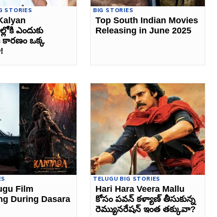
G STORIES
BIG STORIES
Kalyan
Top South Indian Movies
్లోకి ఎందుకు
Releasing in June 2025
ి కారణం ఒక్క
!
ES
TELUGU BIG STORIES
ugu Film
Hari Hara Veera Mallu
ng During Dasara
కోసం పవన్ కళ్యాణ్ తీసుకున్న
రెమ్యునరేషన్ ఇంత తక్కువా?