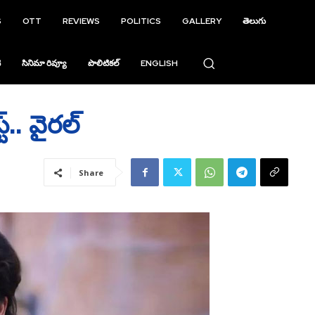
S
OTT
REVIEWS
POLITICS
GALLERY
తెలుగు
ి
సినిమా రివ్యూ
పొలిటికల్
ENGLISH
.. వైరల్‌
Share