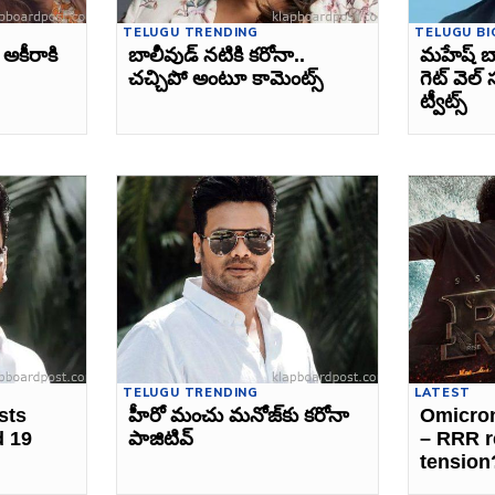
TELUGU TRENDING
TELUGU BI
 అకీరాకి
బాలీవుడ్‌ నటికి కరోనా..
మహేష్‌ బ
చచ్చిపో అంటూ కామెంట్స్‌
గెట్ వెల్ 
ట్వీట్స్
TELUGU TRENDING
LATEST
sts
హీరో మంచు మనోజ్‌కు కరోనా
Omicro
d 19
పాజిటివ్‌
– RRR r
tension