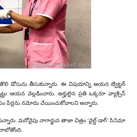
న్ తొలి డోసును తీసుకున్నారు. ఈ విషయాన్ని ఆయన ట్విట్టర్
ట్టు ఆయన వెల్లడించారు. అర్హులైన ప్రతి ఒక్కరూ వ్యాక్సిన్
కోసం పేర్లను నమోదు చేయించుకోవాలని అన్నారు.
న్నారు. మరోవైపు నాగార్జున తాజా చిత్రం ‘వైల్డ్ డాగ్’ సినిమా
 రాబోతోంది.