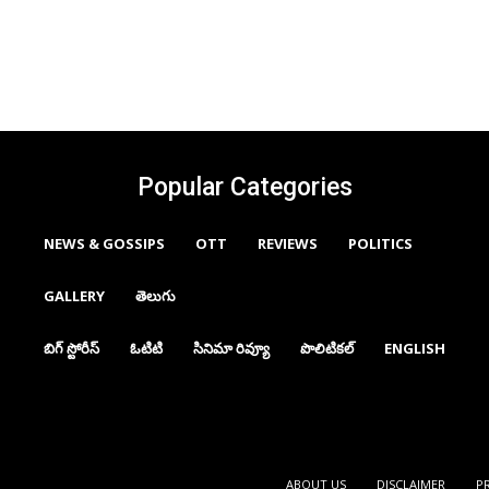
Popular Categories
NEWS & GOSSIPS
OTT
REVIEWS
POLITICS
GALLERY
తెలుగు
బిగ్ స్టోరీస్
ఓటిటి
సినిమా రివ్యూ
పొలిటికల్
ENGLISH
ABOUT US
DISCLAIMER
P