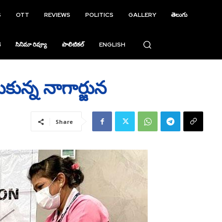
S
OTT
REVIEWS
POLITICS
GALLERY
తెలుగు
ి
సినిమా రివ్యూ
పొలిటికల్
ENGLISH
సుకున్న నాగార్జున
Share