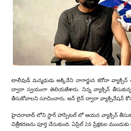
టాలీవుడ్‌ మన్మధుడు అక్కినేని నాగార్జున కరోనా వ్యాక్సి
ద్వారా స్వయంగా తెలియజేశారు. నిన్న వ్యాక్సిన్ తీసుకున్న
తీసుకోవాలని సూచించారు. ఆన్ లైన్ ద్వారా వ్యాక్సినేషన్ 
హైదరాబాద్ లోని స్టార్ హాస్పిటల్ లో ఆయన వ్యాక్సిన్ తీసుకు
చిత్రీకరణను పూర్తి చేసుకుంది. ఏప్రిల్ 2న ప్రేక్షకుల ముందుకు