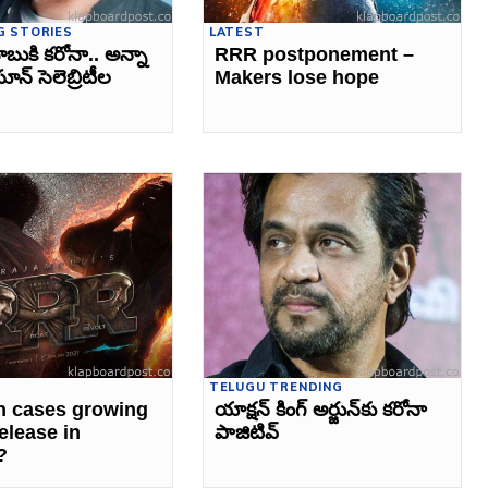
G STORIES
LATEST
ాబుకి కరోనా.. అన్నా
RRR postponement –
సూన్ సెలెబ్రిటీల
Makers lose hope
TELUGU TRENDING
n cases growing
యాక్షన్‌ కింగ్‌ అర్జున్‌కు కరోనా
elease in
పాజిటివ్‌
?