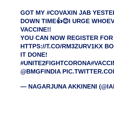
GOT MY
#COVAXIN
JAB YESTE
DOWN TIME👍😊I URGE WHOEVE
VACCINE!!
YOU CAN NOW REGISTER FO
HTTPS://T.CO/RM3ZURV1KX
BO
IT DONE!
#UNITE2FIGHTCORONA
#VACCI
@BMGFINDIA
PIC.TWITTER.C
— NAGARJUNA AKKINENI (@I