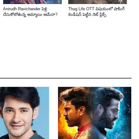
Anirudh Ravichander పెళ్లి
Thug Life OTT విషయంలో షాకింగ్
చేసుకోబోతున్న అమ్మాయి ఆమేనా?
కండిషన్ పెట్టిన నెట్ ఫ్లిక్స్