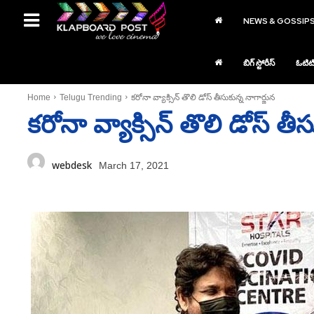
NEWS & GOSSIP
బిగ్ స్టోరీస్
ఓటిట
Home
Telugu Trending
కరోనా వ్యాక్సిన్‌ తొలి డోస్‌ తీసుకున్న నాగార్జున
కరోనా వ్యాక్సిన్‌ తొలి డోస్‌ తీ
webdesk
March 17, 2021