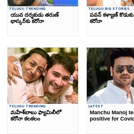
TELUGU TRENDING
TELUGU BIG STORIES
యువ దర్శకుడు తరుణ్‌
పవన్‌ కళ్యాణ్‌ కొడుకు
భాస్కర్‌కు కరోనా
కరోనా
TELUGU TRENDING
LATEST
మహేశ్‌బాబు ఫ్యామిలీలో
Manchu Manoj te
కరోనా కలకలం
positive for Covi