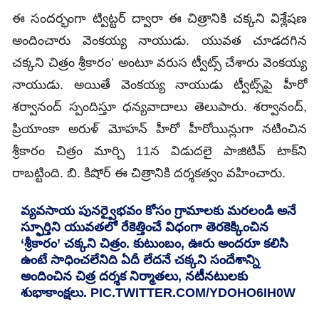
ఈ సందర్భంగా ట్విట్టర్ ద్వారా ఈ చిత్రానికి చక్కని విశ్లేషణ
అందించారు వెంకయ్య నాయుడు. యువత చూడదగిన
చక్కని చిత్రం శ్రీకారం’ అంటూ వరుస ట్వీట్స్ చేశారు వెంకయ్య
నాయుడు. అయితే వెంకయ్య నాయుడు ట్వీట్స్‌పై హీరో
శర్వానంద్ స్పందిస్తూ ధన్యవాదాలు తెలుపారు. శర్వానంద్,
ప్రియాంకా అరుళ్‌ మోహన్ హీరో హీరోయిన్లుగా నటించిన
శ్రీకారం చిత్రం మార్చి 11న విడుదలై పాజిటివ్‌ టాక్‌ని
రాబట్టింది. బి. కిషోర్ ఈ చిత్రానికి దర్శకత్వం వహించారు.
వ్యవసాయ పునర్వైభవం కోసం గ్రామాలకు మరలండి అనే
స్ఫూర్తిని యువతలో రేకెత్తించే విధంగా తెరకెక్కించిన
‘శ్రీకారం’ చక్కని చిత్రం. కుటుంబం, ఊరు అందరూ కలిసి
ఉంటే సాధించలేనిది ఏదీ లేదనే చక్కని సందేశాన్ని
అందించిన చిత్ర దర్శక నిర్మాతలు, నటీనటులకు
శుభాకాంక్షలు.
PIC.TWITTER.COM/YDOHO6IH0W