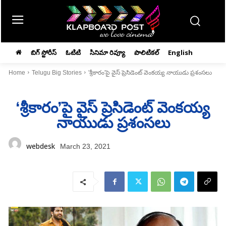
బిగ్ స్టోరీస్
ఓటిటి
సినిమా రివ్యూ
పొలిటికల్
English
Home
Telugu Big Stories
'శ్రీకారం'పై వైస్ ప్రెసిడెంట్ వెంకయ్య నాయుడు ప్రశంసలు
‘శ్రీకారం’పై వైస్ ప్రెసిడెంట్ వెంకయ్య
నాయుడు ప్రశంసలు
webdesk
March 23, 2021