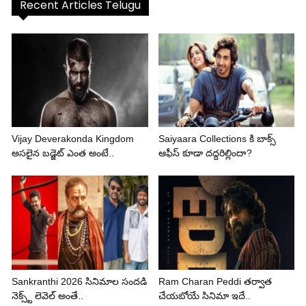
Recent Articles Telugu
Vijay Deverakonda Kingdom
Saiyaara Collections కి బాక్స్
అసలైన బడ్జెట్ ఎంత అంటే..
ఆఫీస్ కూడా దద్దరిల్లిందా?
Sankranthi 2026 సినిమాల సందడి
Ram Charan Peddi తర్వాత
నెక్స్ట్ లెవెల్ అంతే..
చేయబోయే సినిమా ఇదే..