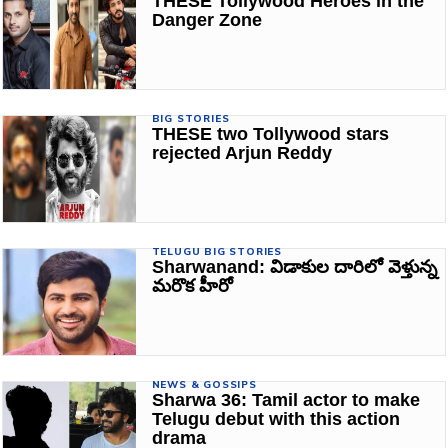
THESE Tollywood Heroes in the
Danger Zone
BIG STORIES
THESE two Tollywood stars
rejected Arjun Reddy
TELUGU BIG STORIES
Sharwanand: విడాకుల దారిలో వెళ్తున్న
మరొక హీరో
NEWS & GOSSIPS
Sharwa 36: Tamil actor to make
Telugu debut with this action
drama