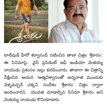
టాలీవుడ్‌ హీరో శర్వానంద్ నటించిన తాజా చిత్రం ‘శ్రీకారం’.
ఈ సినిమాపై.. వైస్ ప్రెసిడెంట్ ఆఫ్ ఇండియా వెంకయ్య
నాయుడు ప్రశంసల జల్లు కురిపించారు. తాజాగా ఈ చిత్రాన్ని
వీక్షించిన ఆయన ‘ఆత్మవిశ్వాసంతో అన్నదాత ముందుకు
వెళ్ళవచ్చనే చక్కని సందేశం ‘శ్రీకారం’ చిత్రం ద్వారా
అందించారని.. యువత చూడాల్సిన సినిమా శ్రీకారం అని
వెంకయ్య నాయుడు కొనియాడారు.