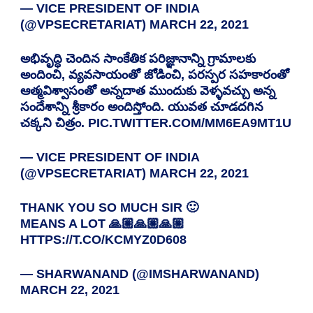
— VICE PRESIDENT OF INDIA
(@VPSECRETARIAT)
MARCH 22, 2021
అభివృద్ధి చెందిన సాంకేతిక పరిజ్ఞానాన్ని గ్రామాలకు
అందించి, వ్యవసాయంతో జోడించి, పరస్పర సహకారంతో
ఆత్మవిశ్వాసంతో అన్నదాత ముందుకు వెళ్ళవచ్చు అన్న
సందేశాన్ని శ్రీకారం అందిస్తోంది. యువత చూడదగిన
చక్కని చిత్రం.
PIC.TWITTER.COM/MM6EA9MT1U
— VICE PRESIDENT OF INDIA
(@VPSECRETARIAT)
MARCH 22, 2021
THANK YOU SO MUCH SIR 🙂
MEANS A LOT 🙏🏼🙏🏼🙏🏼
HTTPS://T.CO/KCMYZ0D608
— SHARWANAND (@IMSHARWANAND)
MARCH 22, 2021