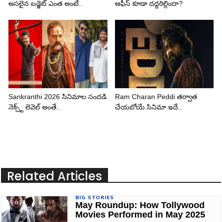
అసలైన బడ్జెట్ ఎంత అంటే..
ఆఫీస్ కూడా దద్దరిల్లిందా?
Sankranthi 2026 సినిమాల సందడి
Ram Charan Peddi తర్వాత
నెక్స్ట్ లెవెల్ అంతే..
చేయబోయే సినిమా ఇదే..
Related Articles
BIG STORIES
May Roundup: How Tollywood
Movies Performed in May 2025