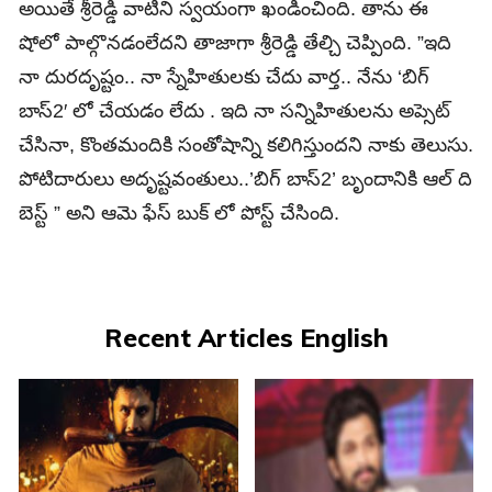
అయితే శ్రీరెడ్డి వాటిని స్వయంగా ఖండించింది. తాను ఈ
షోలో పాల్గొనడంలేదని తాజాగా శ్రీరెడ్డి తేల్చి చెప్పింది. ”ఇది
నా దురదృష్టం.. నా స్నేహితులకు చేదు వార్త.. నేను ‘బిగ్‌
బాస్‌2′ లో చేయడం లేదు . ఇది నా సన్నిహితులను అప్సెట్‌
చేసినా, కొంతమందికి సంతోషాన్ని కలిగిస్తుందని నాకు తెలుసు.
పోటిదారులు అదృష్టవంతులు..’బిగ్‌ బాస్‌2’ బృందానికి ఆల్‌ ది
బెస్ట్‌ ” అని ఆమె ఫేస్‌ బుక్‌ లో పోస్ట్‌ చేసింది.
Recent Articles English