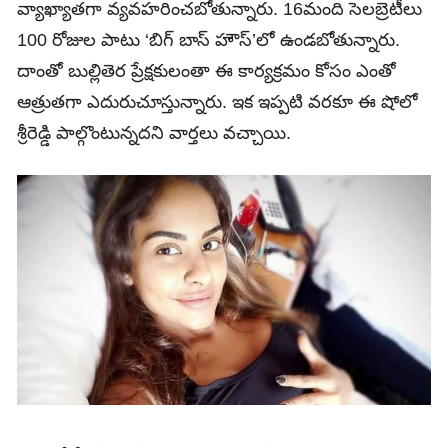
వ్యాఖ్యాతగా వ్యవహరించబోతున్నారు. 16మంది సెలబ్రెటీలు
100 రోజుల పాటు ‘బిగ్‌ బాస్‌ హౌస్‌’లో ఉండబోతున్నారు.
దాంతో బుల్లితెర ప్రేక్షకులంతా ఈ కార్యక్రమం కోసం ఎంతో
ఆత్రుతగా ఎదురుచూస్తున్నారు. ఇక ఇప్పటి వరకూ ఈ షోలో
శ్రీరెడ్డి పాల్గొంటున్నదని వార్తలు వచ్చాయి.