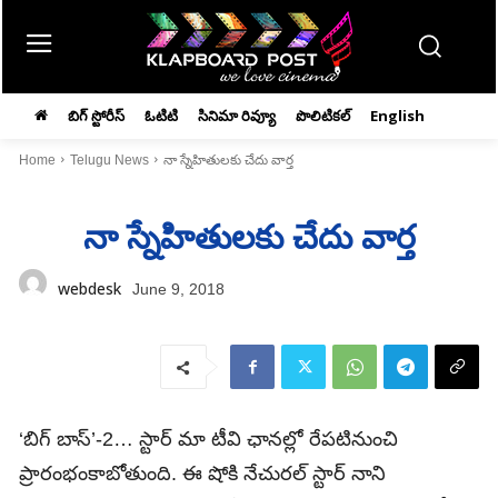
బిగ్ స్టోరీస్
ఓటిటి
సినిమా రివ్యూ
పొలిటికల్
English
Home
Telugu News
నా స్నేహితులకు చేదు వార్త
నా స్నేహితులకు చేదు వార్త
webdesk
June 9, 2018
‘బిగ్‌ బాస్‌’-2… స్టార్‌ మా టీవి ఛానల్లో రేపటినుంచి
ప్రారంభంకాబోతుంది. ఈ షోకి నేచురల్‌ స్టార్‌ నాని