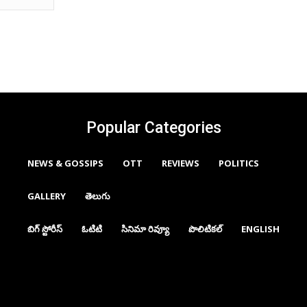
Popular Categories
NEWS & GOSSIPS
OTT
REVIEWS
POLITICS
GALLERY
తెలుగు
బిగ్ స్టోరీస్
ఓటిటి
సినిమా రివ్యూ
పొలిటికల్
ENGLISH