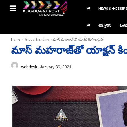
NEWS & GOSSIP
బిగ్ స్టోరీస్
ఓటిట
Home
Telugu Trending
మాస్‌ మహరాజ్‌తో యాక్షన్‌ కింగ్ అర్జున్
మాస్‌ మహరాజ్‌తో యాక్షన్‌ కింగ
webdesk
January 30, 2021