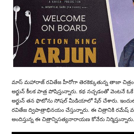
మాస్ మహారాజ్ రవితేజ హీరోగా తెరకెక్కుతున్న తాజా చిత్రం
అర్జున్ కీలక పాత్ర పోషిస్తున్నారు. కథ నచ్చడంతో వెంటనే ఓకే 
అర్జున్‌ తన ఫొటోను సోషల్‌ మీడియాలో షేర్ చేశారు. ఇందు
రవితేజ ద్విపాత్రాభినయం చేస్తున్నారు. ఈ చిత్రానికి రమేష్ వర్
అందిస్తున్న ఈ చిత్రాన్నిసత్యనారాయణ కోనేరు నిర్మిస్తున్నారు. ఇప