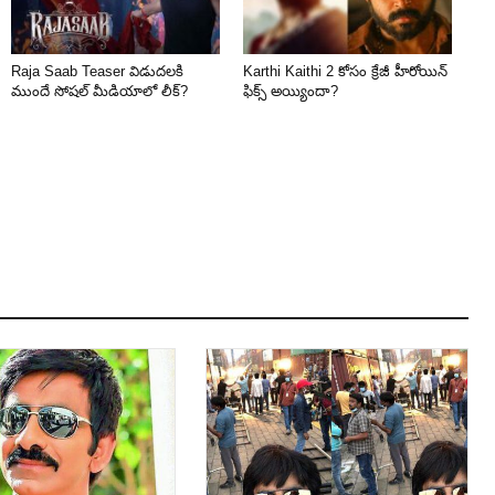
Raja Saab Teaser విడుదలకి
Karthi Kaithi 2 కోసం క్రేజీ హీరోయిన్
ముందే సోషల్ మీడియాలో లీక్?
ఫిక్స్ అయ్యిందా?