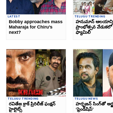
LATEST
TELUGU TRENDING
Bobby approaches mass
హనుమాన్‌ ఆలయాన్న
Maharaja for Chiru’s
ప్రాంభోత్సవ వేడుకలో అ
next?
ఫ్యామిలీ
TELUGU TRENDING
TELUGU NEWS
రవితేజ క్రాక్ ప్రిరిలీజ్ ఫంక్షన్
హర్భజన్‌ సింగ్‌తో అర్జ
హైలైట్స్
‘ఫ్రెండ్‌షిప్‌’