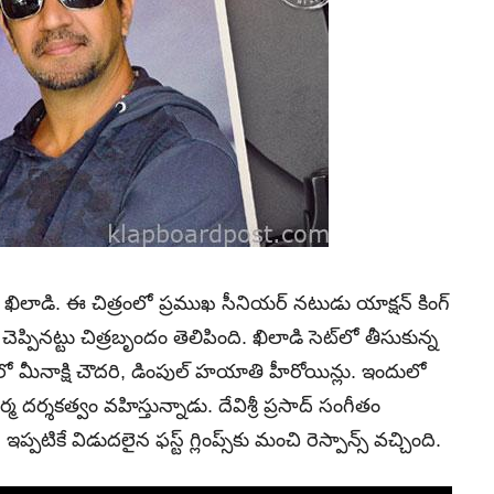
 ఖిలాడి. ఈ చిత్రంలో ప్రముఖ సీనియర్ నటుడు యాక్షన్ కింగ్
చెప్పినట్టు చిత్రబృందం తెలిపింది. ఖిలాడి సెట్‌లో తీసుకున్న
లో మీనాక్షి చౌదరి, డింపుల్ హయాతి హీరోయిన్లు. ఇందులో
మ దర్శకత్వం వహిస్తున్నాడు. దేవిశ్రీ ప్రసాద్ సంగీతం
్పటికే విడుదలైన ఫస్ట్‌ గ్లింప్స్‌కు మంచి రెస్పాన్స్ వచ్చింది.