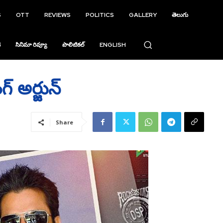
S
OTT
REVIEWS
POLITICS
GALLERY
తెలుగు
ి
సినిమా రివ్యూ
పొలిటికల్
ENGLISH
్ అర్జున్
Share