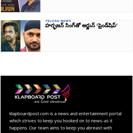
TELUGU NEWS
హర్భజన్‌ సింగ్‌తో అర్జున్‌ ‘ఫ్రెండ్‌షిప్‌’
klapboardpost.com is a news and entertainment portal
which strives to keep you hooked on to news-as it
happens. Our team aims to keep you abreast with