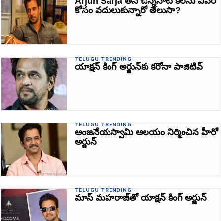
Arjun Sarja తన చిన్ననాటి కలను ఎవరి
కోసం వదులుకున్నారో తెలుసా?
TELUGU TRENDING
యాక్షన్‌ కింగ్‌ అర్జున్‌కు కరోనా పాజిటివ్‌
TELUGU TRENDING
ఆంజనేయస్వామి ఆలయం నిర్మించిన హీరో
అర్జున్‌
TELUGU TRENDING
మాస్‌ మహరాజ్‌తో యాక్షన్‌ కింగ్ అర్జున్