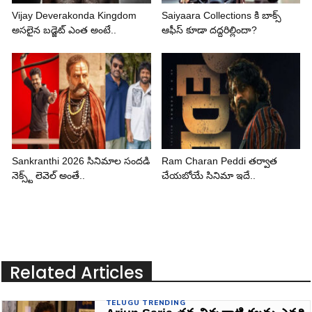
Vijay Deverakonda Kingdom
Saiyaara Collections కి బాక్స్
అసలైన బడ్జెట్ ఎంత అంటే..
ఆఫీస్ కూడా దద్దరిల్లిందా?
Sankranthi 2026 సినిమాల సందడి
Ram Charan Peddi తర్వాత
నెక్స్ట్ లెవెల్ అంతే..
చేయబోయే సినిమా ఇదే..
Related Articles
TELUGU TRENDING