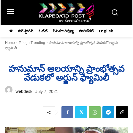
బిగ్ స్టోరీస్
ఓటిటి
సినిమా రివ్యూ
పొలిటికల్
English
Home
Telugu Trending
హనుమాన్‌ ఆలయాన్ని ప్రాంభోత్సవ వేడుకలో అర్జున్‌
ఫ్యామిలీ
హనుమాన్‌ ఆలయాన్ని ప్రాంభోత్సవ
వేడుకలో అర్జున్‌ ఫ్యామిలీ
webdesk
July 7, 2021