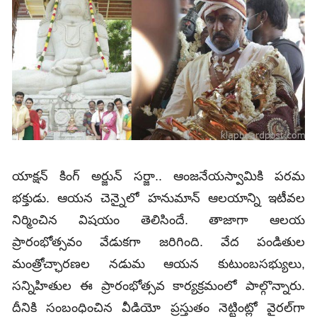
యాక్షన్ కింగ్ అర్జున్‌ సర్జా.. ఆంజనేయస్వామికి పరమ
భక్తుడు. ఆయన చెన్నైలో హనుమాన్‌ ఆలయాన్ని ఇటీవల
నిర్మించిన విషయం తెలిసిందే. తాజాగా ఆలయ
ప్రారంభోత్సవం వేడుకగా జరిగింది. వేద పండితుల
మంత్రోచ్ఛారణల నడుమ ఆయన కుటుంబసభ్యులు,
సన్నిహితుల ఈ ప్రారంభోత్సవ కార్యక్రమంలో పాల్గొన్నారు.
దీనికి సంబంధించిన వీడియో ప్రస్తుతం నెట్టింట్లో వైరల్‌గా