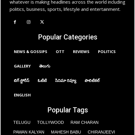
whatever is making headlines across the world including
politics, business, sports, lifestyle and entertainment.
Popular Categories
NEWS & GOSSIPS
OTT
REVIEWS
POLITICS
GALLERY
తెలుగు
బిగ్ స్టోరీస్
ఓటిటి
సినిమా రివ్యూ
పొలిటికల్
ENGLISH
Popular Tags
TELUGU
TOLLYWOOD
RAM CHARAN
PAWAN KALYAN
MAHESH BABU
CHIRANJEEVI