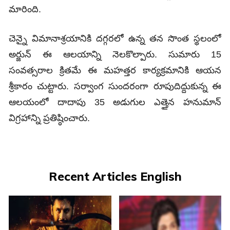
మారింది.
చెన్నై విమానాశ్రయానికి దగ్గరలో ఉన్న తన సొంత స్థలంలో
అర్జున్‌ ఈ ఆలయాన్ని నెలకొల్పారు. సుమారు 15
సంవత్సరాల క్రితమే ఈ మహత్తర కార్యక్రమానికి ఆయన
శ్రీకారం చుట్టారు. సర్వాంగ సుందరంగా రూపుదిద్దుకున్న ఈ
ఆలయంలో దాదాపు 35 అడుగుల ఎత్తైన హనుమాన్‌
విగ్రహాన్ని ప్రతిష్ఠించారు.
Recent Articles English