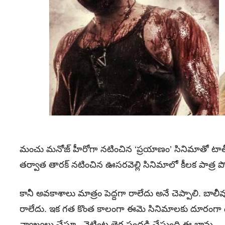
మంచు మనోజ్‌ హీరోగా నటించిన ‘ప్రయాణం’ సినిమాతో టాలీవు
తర్వాత తారక్‌ నటించిన ఊసరవెల్లి సినిమాలో కీలక పాత్ర పోషి
కానీ అవకాశాలు మాత్రం పెద్దగా రాలేదు అనే చెప్పాలి. బాలీవ
రాలేదు. ఇక గత కొంత కాలంగా ఈమె సినిమాలకు దూరంగా ఉ
వ్యాఖ్యలు చేస్తూ.. నెట్టింట తెగ సందడి చేస్తుంది ఈ భామ‌.