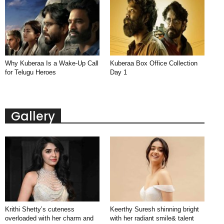
Why Kuberaa Is a Wake-Up Call
Kuberaa Box Office Collection
for Telugu Heroes
Day 1
Gallery
Krithi Shetty’s cuteness
Keerthy Suresh shinning bright
overloaded with her charm and
with her radiant smile& talent