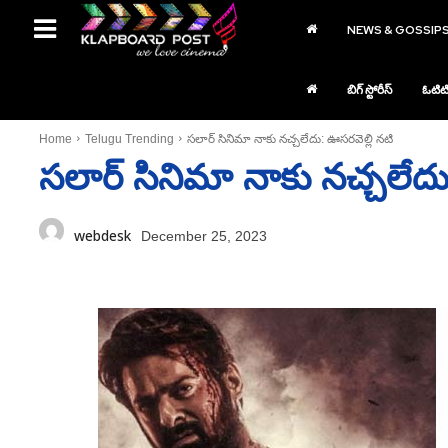
NEWS & GOSSIP
బిగ్ స్టోరీస్
ఓటిట
Home
Telugu Trending
సలార్‌ సినిమా నాకు నచ్చలేదు: ఊసరవెల్లి నటి
సలార్‌ సినిమా నాకు నచ్చలేదు
webdesk
December 25, 2023