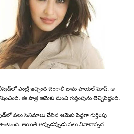
డ్‌లో ఎంట్రీ ఇచ్చింది బెంగాలీ భామ పాయల్‌ ఘోష్‌. ఆ
ంచింది. ఈ పాత్ర ఆమెకు మంచి గుర్తింపును తెచ్చిపెట్టింది.
ుడ్‌లో పలు సినిమాలు చేసిన ఆమెకు పెద్దగా గుర్తింపు
ంటుంది. అయితే అప్పుడ‌ప్పుడు పలు వివాదాస్పద