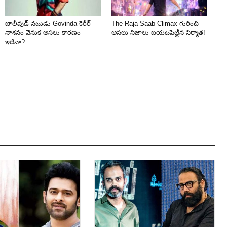
బాలీవుడ్ నటుడు Govinda కెరీర్
The Raja Saab Climax గురించి
నాశనం వెనుక అసలు కారణం
అసలు నిజాలు బయటపెట్టిన నిర్మాత!
ఇదేనా?