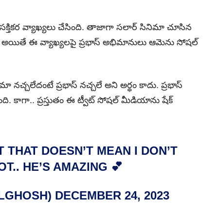
‌క్తిక‌ర వ్యాఖ్యలు చేసింది. తాజాగా స‌లార్ సినిమా చూసిన
ంది. అయితే ఈ వ్యాఖ్యలపై ప్ర‌భాస్ అభిమానులు ఆమెను సోష‌ల్
 న‌చ్చ‌లేదంటే ప్ర‌భాస్ న‌చ్చ‌లే అని అర్థం కాదు. ప్ర‌భాస్
 కాగా.. ప్రస్తుతం ఈ ట్వీట్‌ సోషల్ మీడియాను షేక్‌
T THAT DOESN’T MEAN I DON’T
LOT.. HE’S AMAZING 💕
ALGHOSH)
DECEMBER 24, 2023