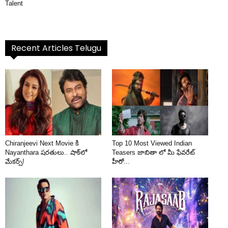
Talent
Recent Articles Telugu
Chiranjeevi Next Movie కి
Top 10 Most Viewed Indian
Nayanthara షరతులు.. షాక్‌లో
Teasers జాబితా లో మీ ఫేవరేట్
మేకర్స్!
హీరో...