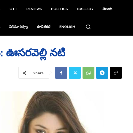
S
OTT
REVIEWS
POLITICS
GALLERY
తెలుగు
ి
సినిమా రివ్యూ
పొలిటికల్
ENGLISH
: ఊసరవెల్లి నటి
Share