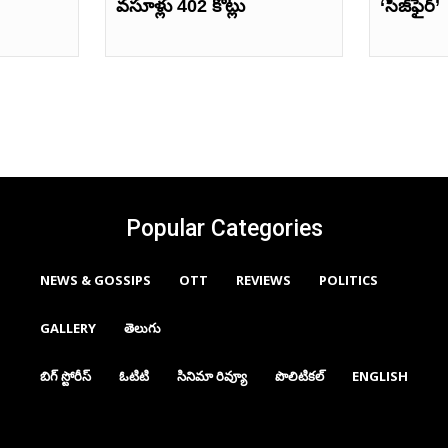
వసూళ్లు 402 కోట్లు
‘సీజ్‌ఫైర్’
Popular Categories
NEWS & GOSSIPS
OTT
REVIEWS
POLITICS
GALLERY
తెలుగు
బిగ్ స్టోరీస్
ఓటిటి
సినిమా రివ్యూ
పొలిటికల్
ENGLISH