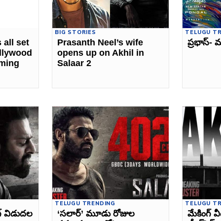
BIG STORIES
TELUGU T
 all set
Prasanth Neel’s wife
ప్రభాస్‌-
ollywood
opens up on Akhil in
oming
Salaar 2
TELUGU TRENDING
TELUGU T
్‌ విడుదల
‘సలార్‌’ మూడు రోజుల
మేకింగ్ 