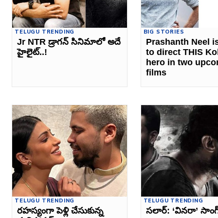
TELUGU TRENDING
BIG STORIES
Jr NTR డ్రాగన్ సినిమాలో అదే
Prashanth Neel is
హైలైట్..!
to direct THIS K
hero in two upc
films
TELUGU TRENDING
TELUGU TRENDING
రహస్యంగా పెళ్లి చేసుకున్న
సలార్‌: ‘వినరా’ సాంగ