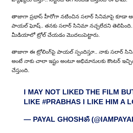
తాజాగా ప్ర‌భాస్ హీరోగా న‌టించిన స‌లార్ సినిమాపై కూడా ఆస
పాయల్‌ ఘోష్.. త‌న‌కు స‌లార్ సినిమా న‌చ్చ‌లేద‌ని తెలిపి
మీడియాలో ట్రోల్ చేయ‌డం మొద‌లుపెట్టారు.
తాజాగా ఈ ట్రోలింగ్‌పై పాయల్ స్పందిస్తూ.. నాకు స‌లార్ సినిమా
అంటే నాకు చాలా ఇష్టం అంటూ అభిమానుల‌కు కౌంట‌ర్ ఇచ్చింది.
చేస్తుంది.
I MAY NOT LIKED THE FILM BU
LIKE
#PRABHAS
I LIKE HIM A 
— PAYAL GHOSHॐ (@IAMPAY