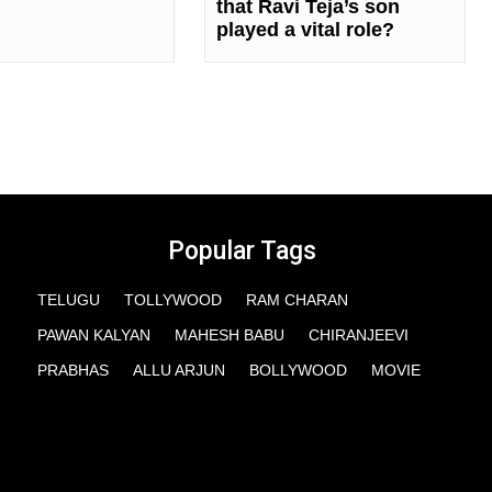
that Ravi Teja’s son
played a vital role?
Popular Tags
TELUGU
TOLLYWOOD
RAM CHARAN
PAWAN KALYAN
MAHESH BABU
CHIRANJEEVI
PRABHAS
ALLU ARJUN
BOLLYWOOD
MOVIE