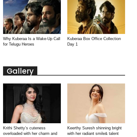
Why Kuberaa Is a Wake-Up Call
Kuberaa Box Office Collection
for Telugu Heroes
Day 1
Gallery
Krithi Shetty’s cuteness
Keerthy Suresh shinning bright
overloaded with her charm and
with her radiant smile& talent