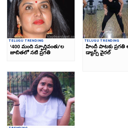
TELUGU TRENDING
TELUGU TRENDING
‘400 మంది స్ఫూర్తివంతు’ల
హిందీ పాటకు ప్రగతి 
జాబితలో నటి ప్రగతి
డ్యాన్స్‌ వైరల్‌
TRENDING