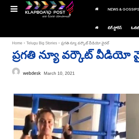
NEWS & GOSSIP
బిగ్ స్టోరీస్
ఓటిట
Home
Telugu Big Stories
ప్రగతి న్యూ వర్కౌట్‌ వీడియో వైరల్‌
ప్రగతి న్యూ వర్కౌట్‌ వీడియో వ
webdesk
March 10, 2021