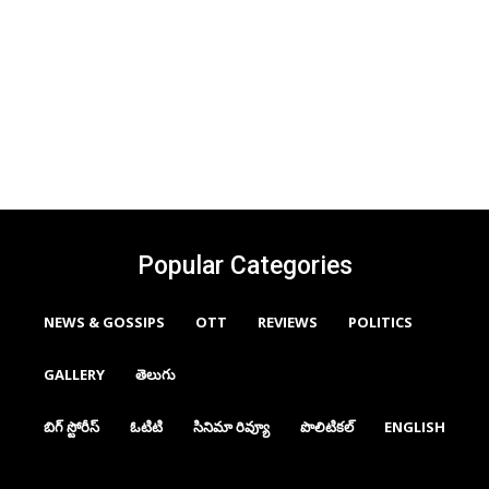
Popular Categories
NEWS & GOSSIPS
OTT
REVIEWS
POLITICS
GALLERY
తెలుగు
బిగ్ స్టోరీస్
ఓటిటి
సినిమా రివ్యూ
పొలిటికల్
ENGLISH