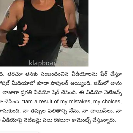
ుంది. తరచూ తనకు సంబంధించిన వీడియోలను షేర్‌ చేస్తూ
 సోషల్ మీడియాలో కూడా పాపులర్ అయ్యింది. జిమ్‌లో తాను
. తాజాగా ప్రగతి వీడియో షేర్‌ చేసింది. ఈ వీడియో నెటిజన్స్
్ కూడా చేసింది. “Iam a result of my mistakes, my choices,
ుకుంది. నా తప్పుల ఫలితాన్ని నేను. నా చాయిస్‌లు, నా
 ఈ వీడియోపై నెటిజన్లు పలు రకలుగా కామెంట్స్‌ చేస్తున్నారు.