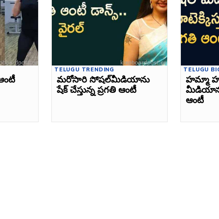
TELUGU TRENDING
TELUGU BI
ఆంటీ
మరోసారి సోషల్‌మీడియాను
హమ్మా హ
షేక్‌ చేస్తున్న ప్రగతి ఆంటీ
మీడియాను 
ఆంటీ