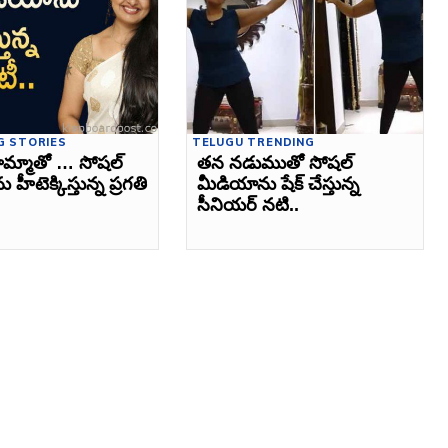
G STORIES
TELUGU TRENDING
మ్మాతో … సోషల్‌
తన నడుముతో సోషల్‌
హీటెక్కిస్తున్న ప్రగతి
మీడియాను షేక్‌ చేస్తున్న
సీనియర్‌ నటి..