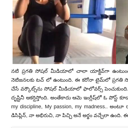
నటి ప్రగతి సోషల్‌ మీడియాలో చాలా యాక్టివ్‌గా ఉంట
నెటిజనలకు టచ్‌ లో ఉంటుంది. ఈ కరోనా టైమ్‌లో ప్రగతి
చేసే వర్కౌట్స్‌ను సోషల్ మీడియాలో ఫాలోవర్స్ పెంచుకుంది‌
దృష్టినీ ఆకర్షిస్తోంది. అంతేకాదు ఆమె ఇంగ్లీష్‌లో ఓ పోస్ట
my discipline, My passion, my madness.. అంటూ రాస
డిసిప్లిన్‌, నా అభిరుచి, నా పిచ్చి అనే అర్థం వచ్చేలా ఉంది.