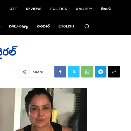
S
OTT
REVIEWS
POLITICS
GALLERY
తెలుగు
ి
సినిమా రివ్యూ
పొలిటికల్
ENGLISH
ైరల్‌
Share