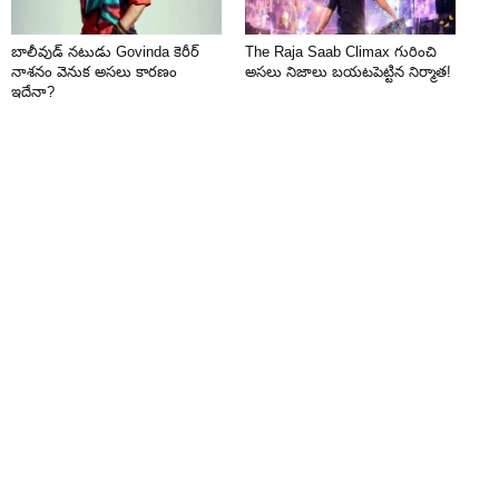
బాలీవుడ్ నటుడు Govinda కెరీర్
The Raja Saab Climax గురించి
నాశనం వెనుక అసలు కారణం
అసలు నిజాలు బయటపెట్టిన నిర్మాత!
ఇదేనా?