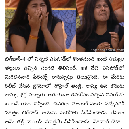
బిగ్‌బాస్‌-4 లో నిన్నటి ఎపిసోడ్‌లో కొంతమంది ఇంటి సభ్యుల
తల్లులు వచ్చిన సంగతి తెలిసిందే. ఇక నేటి ఎపిసోడ్‌లో
మిగిలిన‌వారి పేరెంట్స్ రానున్న‌ట్లు తెలుస్తోంది. ఈ మేర‌కు
రిలీజ్ చేసిన ప్రోమోలో సోహైల్ తండ్రి, లాస్య త‌న కొడుకు
జున్ను, భర్త వచ్చారు. అరియానా త‌న‌కోసం వ‌చ్చిన విన‌య్‌కు
ఐ ల‌వ్ యూ చెప్పింది. చివరిగా మోనాల్ వంతు వ‌చ్చేస‌రికి
మాత్రం బిగ్‌బాస్ ఆమెను మ‌రోసారి ఏడిపించాడు. కేవ‌లం
ఆమె త‌ల్లి వాయిస్ మాత్ర‌మే వినిపించాడు. మోనాల్ బెటా..