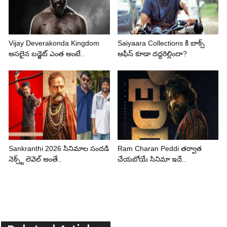
Vijay Deverakonda Kingdom
Saiyaara Collections కి బాక్స్
అసలైన బడ్జెట్ ఎంత అంటే..
ఆఫీస్ కూడా దద్దరిల్లిందా?
Sankranthi 2026 సినిమాల సందడి
Ram Charan Peddi తర్వాత
నెక్స్ట్ లెవెల్ అంతే..
చేయబోయే సినిమా ఇదే..