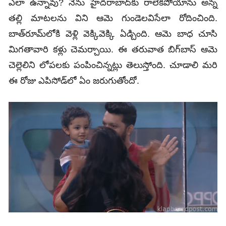
ఎలా ఉన్నావు? నేను హైద‌రాబాద్‌కు రాలేక‌పోయాను అన్న
త‌ల్లి మాట‌లను విని ఆమె గుండెల‌విసేలా రోదించింది.
బాత్‌రూమ్‌లోకి వెళ్లి వెక్కివెక్కి ఏడ్చింది. ఆమె బాధ చూసి
మిగ‌తావారి క‌ళ్లు చెమర్చాయి. ఈ తరువాత బిగ్‌బాస్ ఆమె
చెల్లెలిని లోప‌లకు పంపించిన్నట్లు తెలుస్తోంది‌. చూడాలి మరి
ఈ రోజు ఎపిసోడ్‌లో ఏం జరుగుతోందో.