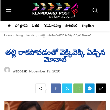
బిగ్ స్టోరీస్
ఓటిటి
సినిమా రివ్యూ
పొలిటికల్
English
Home
Telugu Trending
తల్లి రాకపోవడంతో వెక్కివెక్కి ఏడ్చిన మోనాల్‌
తల్లి రాకపోవడంతో వెక్కివెక్కి ఏడ్చిన
మోనాల్‌
webdesk
November 19, 2020