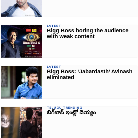
LATEST
Bigg Boss boring the audience
with weak content
LATEST
Bigg Boss: ‘Jabardasth’ Avinash
eliminated
TELUGU TRENDING
బిగ్‌బాస్‌ ఇంట్లో దెయ్యం