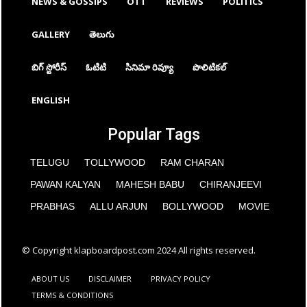
NEWS & GOSSIPS
OTT
REVIEWS
POLITICS
GALLERY
తెలుగు
బిగ్ స్టోరీస్
ఓటిటి
సినిమా రివ్యూ
పొలిటికల్
ENGLISH
Popular Tags
TELUGU
TOLLYWOOD
RAM CHARAN
PAWAN KALYAN
MAHESH BABU
CHIRANJEEVI
PRABHAS
ALLU ARJUN
BOLLYWOOD
MOVIE
© Copyright klapboardpost.com 2024 All rights reserved.
ABOUT US
DISCLAIMER
PRIVACY POLICY
TERMS & CONDITIONS