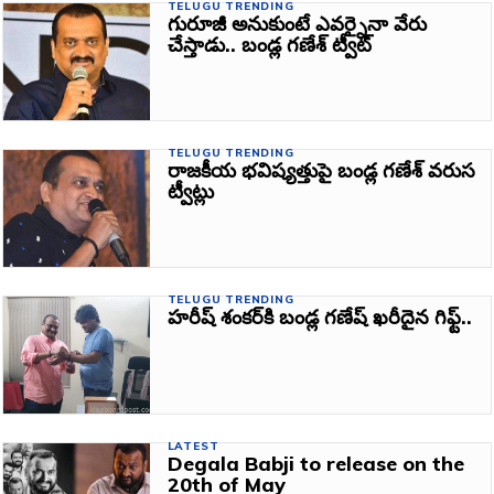
TELUGU TRENDING
గురూజీ అనుకుంటే ఎవర్నైనా వేరు
చేస్తాడు.. బండ్ల గణేశ్‌ ట్వీట్‌
TELUGU TRENDING
రాజకీయ భవిష్యత్తుపై బండ్ల గణేశ్‌ వరుస
ట్వీట్లు
TELUGU TRENDING
హరీష్ శంకర్‌కి బండ్ల గ‌ణేష్ ఖ‌రీదైన గిఫ్ట్‌..
LATEST
Degala Babji to release on the
20th of May