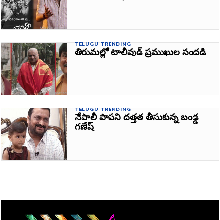
TELUGU TRENDING
తిరుమల్లో టాలీవుడ్‌ ప్రముఖుల సందడి
TELUGU TRENDING
నేపాలీ పాపని దత్తత తీసుకున్న బండ్డ
గణేష్‌