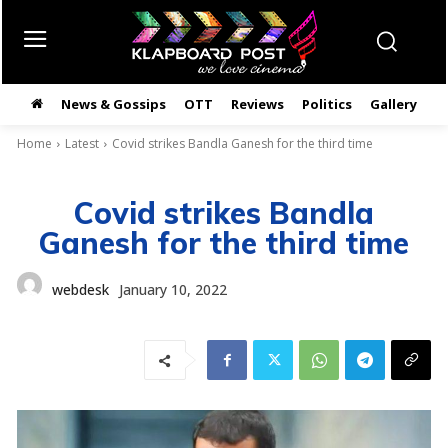
News & Gossips
OTT
Reviews
Politics
Gallery
తె
Home
Latest
Covid strikes Bandla Ganesh for the third time
Covid strikes Bandla
Ganesh for the third time
webdesk
January 10, 2022