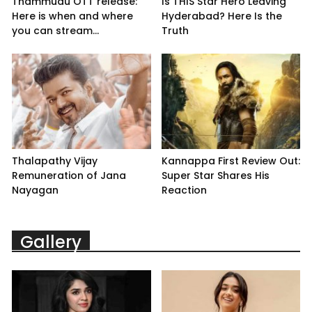
Thammudu OTT release:
Is THIS Star Hero Leaving
Here is when and where
Hyderabad? Here Is the
you can stream...
Truth
Thalapathy Vijay
Kannappa First Review Out:
Remuneration of Jana
Super Star Shares His
Nayagan
Reaction
Gallery