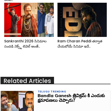
Sankranthi 2026 సినిమాల
Ram Charan Peddi తర్వాత
సందడి నెక్స్ట్ లెవెల్ అంతే..
చేయబోయే సినిమా ఇదే..
Related Articles
TELUGU TRENDING
Bandla Ganesh త్రివిక్రమ్ కి ఎందుకు
క్షమాపణలు చెప్పారు?