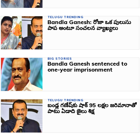
TELUGU TRENDING
Bandla Ganesh: రోజా ఒక పులుసు
పాప అంటూ సంచలన వ్యాఖ్యలు
BIG STORIES
Bandla Ganesh sentenced to
one-year imprisonment
TELUGU TRENDING
బండ్ల గణేష్‌కు షాక్ 95 లక్షల జరిమానాతో
పాటు ఏడాది జైలు శిక్ష