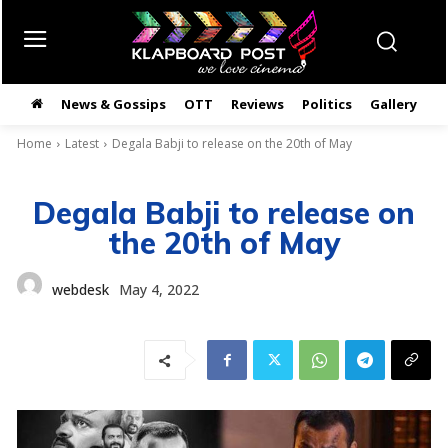
News & Gossips
OTT
Reviews
Politics
Gallery
తె
Home
Latest
Degala Babji to release on the 20th of May
Degala Babji to release on
the 20th of May
webdesk
May 4, 2022