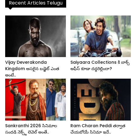
Recent Articles Telugu
Vijay Deverakonda
Saiyaara Collections కి బాక్స్
Kingdom అసలైన బడ్జెట్ ఎంత
ఆఫీస్ కూడా దద్దరిల్లిందా?
అంటే..
Sankranthi 2026 సినిమాల
Ram Charan Peddi తర్వాత
సందడి నెక్స్ట్ లెవెల్ అంతే..
చేయబోయే సినిమా ఇదే..