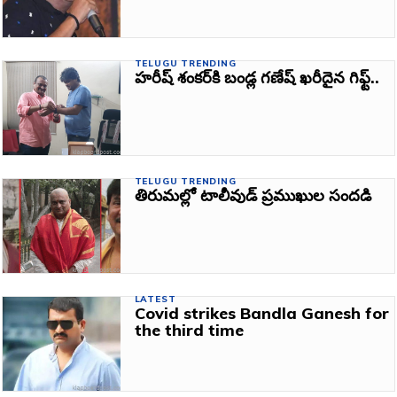
TELUGU TRENDING
హరీష్ శంకర్‌కి బండ్ల గ‌ణేష్ ఖ‌రీదైన గిఫ్ట్‌..
TELUGU TRENDING
తిరుమల్లో టాలీవుడ్‌ ప్రముఖుల సందడి
LATEST
Covid strikes Bandla Ganesh for
the third time