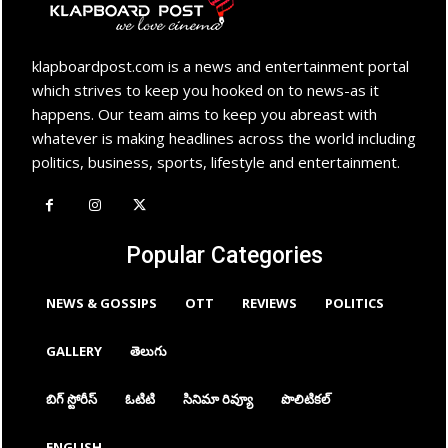
klapboardpost.com is a news and entertainment portal
which strives to keep you hooked on to news-as it
happens. Our team aims to keep you abreast with
whatever is making headlines across the world including
politics, business, sports, lifestyle and entertainment.
Popular Categories
NEWS & GOSSIPS
OTT
REVIEWS
POLITICS
GALLERY
తెలుగు
బిగ్ స్టోరీస్
ఓటిటి
సినిమా రివ్యూ
పొలిటికల్
ENGLISH