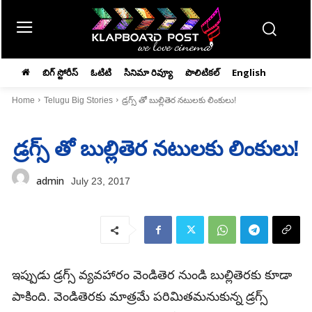
బిగ్ స్టోరీస్
ఓటిటి
సినిమా రివ్యూ
పొలిటికల్
English
Home
Telugu Big Stories
డ్రగ్స్ తో బుల్లితెర నటులకు లింకులు!
డ్రగ్స్ తో బుల్లితెర నటులకు లింకులు!
admin
July 23, 2017
ఇప్పుడు డ్రగ్స్ వ్యవహారం వెండితెర నుండి బుల్లితెరకు కూడా
పాకింది. వెండితెరకు మాత్రమే పరిమితమనుకున్న డ్రగ్స్