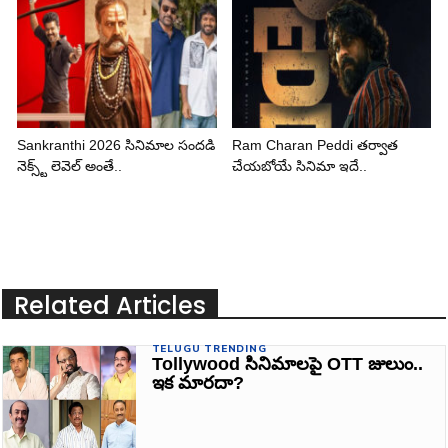
Sankranthi 2026 సినిమాల సందడి
Ram Charan Peddi తర్వాత
నెక్స్ట్ లెవెల్ అంతే..
చేయబోయే సినిమా ఇదే..
Related Articles
TELUGU TRENDING
Tollywood సినిమాలపై OTT జులుం..
ఇక మారదా?