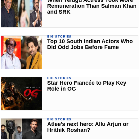
When Telugu Actress Took More
Remuneration Than Salman Khan
and SRK
BIG STORIES
Top 10 South Indian Actors Who
Did Odd Jobs Before Fame
BIG STORIES
Star Hero Fiancée to Play Key
Role in OG
BIG STORIES
Atlee’s next hero: Allu Arjun or
Hrithik Roshan?