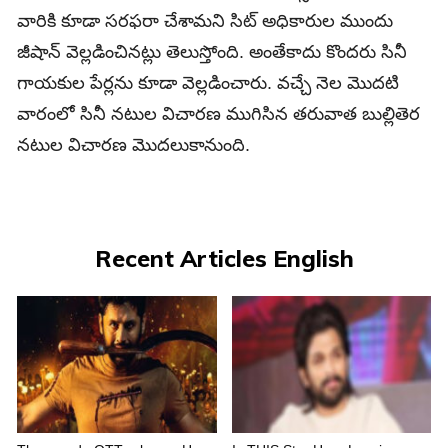
వారికి కూడా సరఫరా చేశామని సిట్ అధికారుల ముందు
జీషాన్ వెల్లడించినట్లు తెలుస్తోంది. అంతేకాదు కొందరు సినీ
గాయకుల పేర్లను కూడా వెల్లడించారు. వచ్చే నెల మొదటి
వారంలో సినీ నటుల విచారణ ముగిసిన తరువాత బుల్లితెర
నటుల విచారణ మొదలుకానుంది.
Recent Articles English