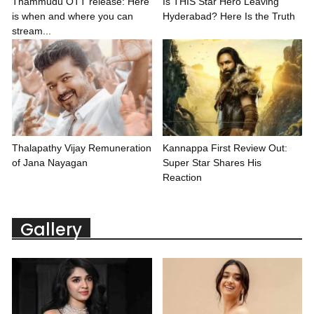
Thammudu OTT release: Here
Is THIS Star Hero Leaving
is when and where you can
Hyderabad? Here Is the Truth
stream...
Thalapathy Vijay Remuneration
Kannappa First Review Out:
of Jana Nayagan
Super Star Shares His
Reaction
Gallery