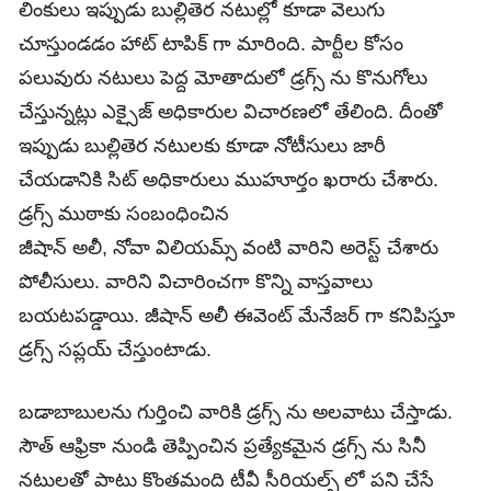
లింకులు ఇప్పుడు బుల్లితెర నటుల్లో కూడా వెలుగు
చూస్తుండడం హాట్ టాపిక్ గా మారింది. పార్టీల కోసం
పలువురు నటులు పెద్ద మోతాదులో డ్రగ్స్ ను కొనుగోలు
చేస్తున్నట్లు ఎక్సైజ్ అధికారుల విచారణలో తేలింది. దీంతో
ఇప్పుడు బుల్లితెర నటులకు కూడా నోటీసులు జారీ
చేయడానికి సిట్ అధికారులు ముహూర్తం ఖరారు చేశారు.
డ్రగ్స్ ముఠాకు సంబంధించిన
జీషాన్ అలీ, నోవా విలియమ్స్ వంటి వారిని అరెస్ట్ చేశారు
పోలీసులు. వారిని విచారించగా కొన్ని వాస్తవాలు
బయటపడ్డాయి. జీషాన్ అలీ ఈవెంట్ మేనేజర్ గా కనిపిస్తూ
డ్రగ్స్ సప్లయ్ చేస్తుంటాడు.
బడాబాబులను గుర్తించి వారికి డ్రగ్స్ ను అలవాటు చేస్తాడు.
సౌత్ ఆఫ్రికా నుండి తెప్పించిన ప్రత్యేకమైన డ్రగ్స్ ను సినీ
నటులతో పాటు కొంతమంది టీవీ సీరియల్స్ లో పని చేసే