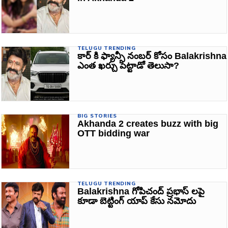
TELUGU TRENDING
కార్ కి ఫ్యాన్సీ నంబర్ కోసం Balakrishna
ఎంత ఖర్చు పెట్టాడో తెలుసా?
BIG STORIES
Akhanda 2 creates buzz with big
OTT bidding war
TELUGU TRENDING
Balakrishna గోపిచంద్ ప్రభాస్‌ లపై
కూడా బెట్టింగ్ యాప్ కేసు నమోదు