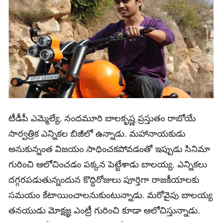
టీడీపీ ఎమ్మెల్యే, నందమూరి బాల‌కృష్ణ ప్ర‌స్తుతం రాబోయే
సార్వత్రిక ఎన్నికల బిజీలో ఉన్నాడు. మహానాయకుడు
అనుకున్నంత విజయం సాధించకపోవడంతో ఇప్పుడు సినిమా
గురించి ఆలోచించడం పక్కన పెట్టేశాడు బాలయ్య. ఎన్నికలు
దగ్గరపడుతున్నందున కొద్దిరోజులు పూర్తిగా రాజకీయాలకు
సమయం కేటాయించాలనుకుంటున్నాడు. మరోవైపు బాలయ్య
తనయుడు మోక్ష‌జ్ఞ ఎంట్రీ గురించి కూడా ఆలోచిస్తున్నాడు.