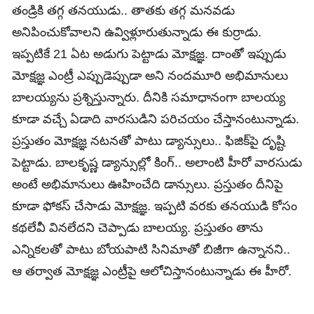
తండ్రికి త‌గ్గ త‌న‌యుడు.. తాత‌కు తగ్గ మ‌న‌వ‌డు
అనిపించుకోవాల‌ని ఉవ్విళ్లూరుతున్నాడు ఈ కుర్రాడు.
ఇప్ప‌టికే 21 ఏట అడుగు పెట్టాడు మోక్షజ్ఞ. దాంతో ఇప్పుడు
మోక్ష‌జ్ఞ ఎంట్రీ ఎప్పుడెప్పుడా అని నంద‌మూరి అభిమానులు
బాల‌య్య‌ను ప్ర‌శ్నిస్తున్నారు. దీనికి స‌మాధానంగా బాల‌య్య
కూడా వ‌చ్చే ఏడాది వార‌సుడిని ప‌రిచ‌యం చేస్తానంటున్నాడు.
ప్ర‌స్తుతం మోక్ష‌జ్ఞ న‌ట‌న‌తో పాటు డ్యాన్సులు.. ఫిజిక్‌పై దృష్టి
పెట్టాడు. బాల‌కృష్ణ డ్యాన్సుల్లో కింగ్.. అలాంటి హీరో వార‌సుడు
అంటే అభిమానులు ఊహించేది డాన్సులు. ప్ర‌స్తుతం దీనిపై
కూడా ఫోక‌స్ చేసాడు మోక్షజ్ఞ. ఇప్ప‌టి వ‌ర‌కు త‌న‌యుడి కోసం
క‌థ‌లేవీ విన‌లేద‌ని చెప్పాడు బాల‌య్య‌. ప్ర‌స్తుతం తాను
ఎన్నిక‌ల‌తో పాటు బోయ‌పాటి సినిమాతో బిజీగా ఉన్నాన‌ని..
ఆ త‌ర్వాత మోక్షజ్ఞ ఎంట్రీపై ఆలోచిస్తానంటున్నాడు ఈ హీరో.