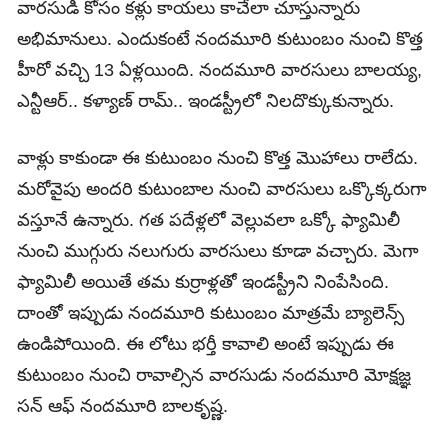
వారసుడి కోసం క‌ళ్లు కాయ‌లు కాచేలా చూస్తున్నారు
అభిమానులు. ఎందుకంటే నంద‌మూరి కుటుంబం నుంచి కొత్త
హీరో వ‌చ్చి 13 ఏళ్లయింది. నందమూరి వారసులు బాల‌య్య,
ఎన్టీఆర్.. క‌ళ్యాణ్ రామ్.. ఇండ‌స్ట్రీలో నిలదొక్కుకున్నారు.
వాళ్లు కాకుండా ఈ కుటుంబం నుంచి కొత్త మొహాలు రాలేదు.
మ‌రోవైపు అంద‌రి కుటుంబాల నుంచి వార‌సులు ఒక్కొక్క‌రుగా
వ‌స్తూనే ఉన్నారు. గ‌త ప‌దేళ్ల‌లో వెల్లువ‌లా ఒక్కో ఫ్యామిలీ
నుంచి ముగ్గురు న‌లుగురు వార‌సులు కూడా వ‌చ్చారు. మెగా
ఫ్యామిలీ అయితే త‌మ కుర్రాళ్ల‌తో ఇండ‌స్ట్రీని నింపేసింది.
దాంతో ఇప్పుడు నంద‌మూరి కుటుంబం మాత్ర‌మే బ్యాలెన్స్
ఉండిపోయింది. ఈ లోటు భ‌ర్తీ కావాలి అంటే ఇప్పుడు ఈ
కుటుంబం నుంచి రావాల్సిన వార‌సుడు నంద‌మూరి మోక్ష‌జ్ఞ
స‌న్ ఆఫ్ నంద‌మూరి బాల‌కృష్ణ‌.