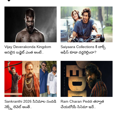
Vijay Deverakonda Kingdom
Saiyaara Collections కి బాక్స్
అసలైన బడ్జెట్ ఎంత అంటే..
ఆఫీస్ కూడా దద్దరిల్లిందా?
Sankranthi 2026 సినిమాల సందడి
Ram Charan Peddi తర్వాత
నెక్స్ట్ లెవెల్ అంతే..
చేయబోయే సినిమా ఇదే..