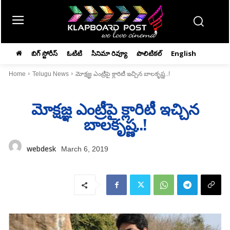
బిగ్ స్టోరీస్
ఓటిటి
సినిమా రివ్యూ
పొలిటికల్
English
Home
Telugu News
మోక్షజ్ఞ ఎంట్రీపై క్లారిటీ ఇచ్చిన బాలకృష్ణ..!
మోక్షజ్ఞ ఎంట్రీపై క్లారిటీ ఇచ్చిన
బాలకృష్ణ..!
webdesk
March 6, 2019