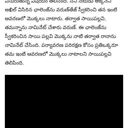
విసురుతున్న విషయం తెలిసిందే. సినీ నటుడు అక్కినేని
అఖిల్‌ విసిరిన ఛాలెంజ్‌ను వరుణ్‌తేజ్‌ స్వీకరించి తన ఇంటి
ఆవరణలో మొక్కలు నాటారు. తర్వాత సాయిపల్లవి,
తమన్నాను నామినేట్‌ చేశారు వరుణ్‌. ఈ ఛాలెంజ్‌ను
స్వీకరించిన సాయి పల్లవి మొక్కను నాటి తర్వాత రానాను
నామినేట్ చేసింది. పర్యావరణ పరిరక్షణ కోసం ప్రతిఒక్కరూ
తమ ఇంటి ఆవరణలో మొక్కలు నాటాలని సాయిపల్లవి
తెలిపింది.