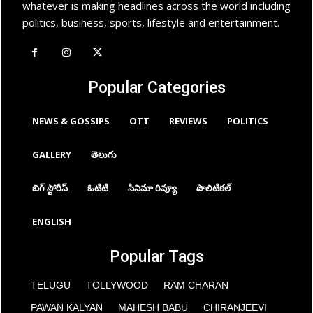
whatever is making headlines across the world including
politics, business, sports, lifestyle and entertainment.
Popular Categories
NEWS & GOSSIPS
OTT
REVIEWS
POLITICS
GALLERY
తెలుగు
బిగ్ స్టోరీస్
ఓటిటి
సినిమా రివ్యూ
పొలిటికల్
ENGLISH
Popular Tags
TELUGU
TOLLYWOOD
RAM CHARAN
PAWAN KALYAN
MAHESH BABU
CHIRANJEEVI