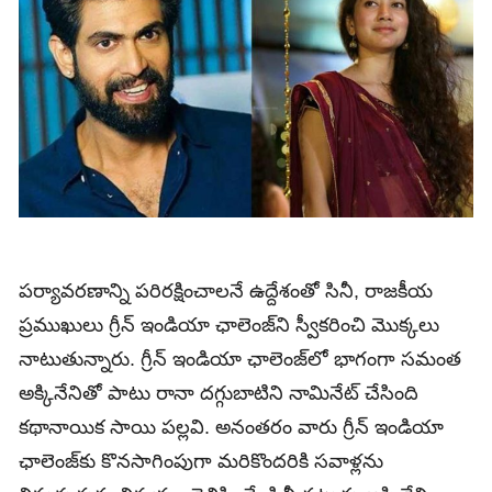
పర్యావరణాన్ని పరిరక్షించాలనే ఉద్దేశంతో సినీ, రాజకీయ
ప్రముఖులు గ్రీన్‌ ఇండియా ఛాలెంజ్‌ని స్వీకరించి మొక్కలు
నాటుతున్నారు. గ్రీన్‌ ఇండియా ఛాలెంజ్‌లో భాగంగా సమంత
అక్కినేనితో పాటు రానా దగ్గుబాటిని నామినేట్‌ చేసింది
కథానాయిక సాయి పల్లవి. అనంతరం వారు గ్రీన్‌ ఇండియా
ఛాలెంజ్‌కు కొనసాగింపుగా మరికొందరికి సవాళ్లను