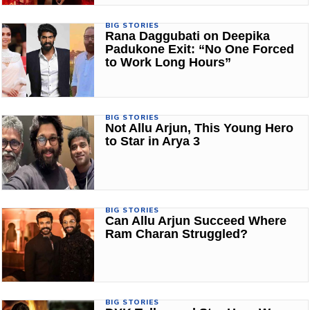
BIG STORIES
Rana Daggubati on Deepika
Padukone Exit: “No One Forced
to Work Long Hours”
BIG STORIES
Not Allu Arjun, This Young Hero
to Star in Arya 3
BIG STORIES
Can Allu Arjun Succeed Where
Ram Charan Struggled?
BIG STORIES