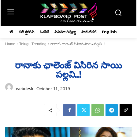
బిగ్ స్టోరీస్
ఓటిటి
సినిమా రివ్యూ
పొలిటికల్
English
Home
Telugu Trending
రానాకు ఛాలెంజ్ విసిరిన సాయి పల్లవి..!
రానాకు ఛాలెంజ్ విసిరిన సాయి
పల్లవి..!
webdesk
October 11, 2019