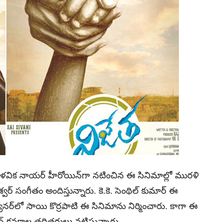
మాళవిక నాయర్‌ హీరోయిన్‌గా నటించిన ఈ సినిమాల్లో మురళి
శ్వర్‌ సంగీతం అందిస్తున్నారు. కె.కె. సెంథిల్‌ కుమార్‌ ఈ
యానర్‌లో సాయి కొర్రపాటి ఈ సినిమాను నిర్మించారు. కాగా ఈ
జీవ్‌ కనకాల తదితరులు నటిస్తున్నారు.