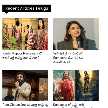
Recent Articles Telugu
Ranbir Kapoor Ramayana లో
“అది టాక్సిక్ గా మారింది”
ఇంత పెద్ద తప్పు ఎలా చేశారు?
Samantha దేని గురించి
చెబుతోందంటే..
Ram Charan మీద దుమ్మెత్తి పోస్తున్న
Kannappa తో విష్ణు భారీ