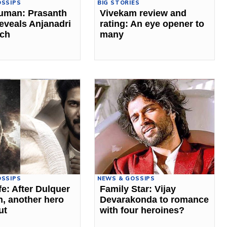
OSSIPS
BIG STORIES
uman: Prasanth
Vivekam review and
eveals Anjanadri
rating: An eye opener to
tch
many
OSSIPS
NEWS & GOSSIPS
fe: After Dulquer
Family Star: Vijay
, another hero
Devarakonda to romance
ut
with four heroines?