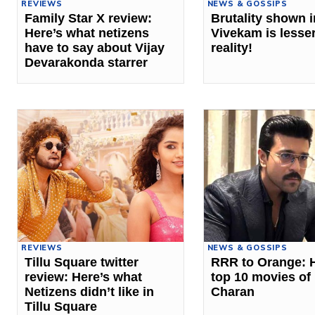
REVIEWS
NEWS & GOSSIPS
Family Star X review:
Brutality shown i
Here’s what netizens
Vivekam is lesse
have to say about Vijay
reality!
Devarakonda starrer
REVIEWS
NEWS & GOSSIPS
Tillu Square twitter
RRR to Orange: H
review: Here’s what
top 10 movies o
Netizens didn’t like in
Charan
Tillu Square