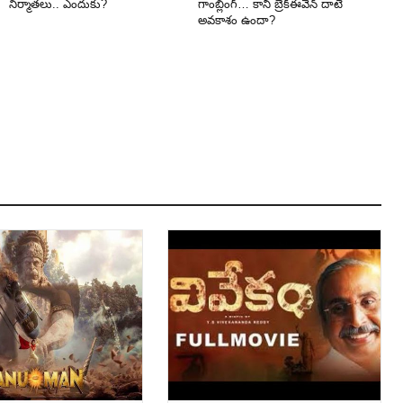
నిర్మాతలు.. ఎందుకు?
గాంబ్లింగ్… కానీ బ్రేక్‌ఈవెన్ దాటే
అవకాశం ఉందా?