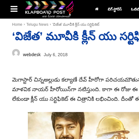
బిగ్ స్టోరీస్
ఓటిట
Home
Telugu News
'విజేత' మూవీకి క్లీన్‌ యు సర్టిఫికెట్‌
‘విజేత’ మూవీకి క్లీన్‌ యు సర్టిఫి
webdesk
July 6, 2018
మెగాస్టార్‌ చిన్నఅల్లుడు కల్యాణే దేవ్‌ హీరోగా పరిచయమౌతున్న
మాళవిక నాయర్‌ హీరోయిన్‌గా నటిస్తుంది. కాగా ఈ రోజు ఈ మూ
లేకుండా క్లీన్‌ యు సర్టిఫికెట్‌ ఈ చిత్రానికి లభించింది. ద