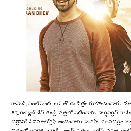
కామెడీ, సెంటిమెంట్‌, లవ్‌ తో ఈ చిత్రం రూపొందించారు. 
శర్మ కల్యాణ్‌ దేవ్‌ తండ్రి పాత్రలో నటించారు. హర్షవర్ధన్‌ రామే
చిత్రానికి సినిమాటోగ్రఫి అందించారు. వారహి చలనచిత్రం బ్
చిత్రంలో తనికెళ్ళ భరణి, నాజర్‌, సత్యం రాజేష్‌, ప్రగతి, రా