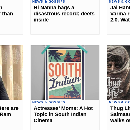
NEWS & GOSSIPS
NEWS & G
n
Hi Nanna bags a
Jai Han
r than
disastrous record; deets
Varma r
inside
2.0. Wa
NEWS & GOSSIPS
NEWS & G
ere are
Actresses’ Moms: A Hot
Thug Li
f Ram
Topic in South Indian
Salmaan
Cinema
walks o