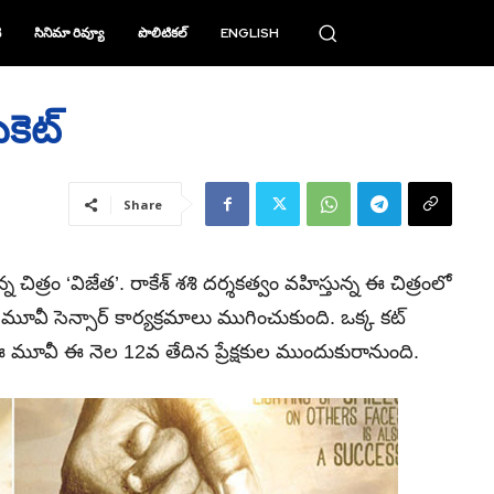
ి
సినిమా రివ్యూ
పొలిటికల్
ENGLISH
కెట్‌
Share
 చిత్రం ‘విజేత’. రాకేశ్‌ శశి దర్శకత్వం వహిస్తున్న ఈ చిత్రంలో
వీ సెన్సార్‌ కార్యక్రమాలు ముగించుకుంది. ఒక్క కట్‌
ీంతో ఈ మూవీ ఈ నెల 12వ తేదిన ప్రేక్షకుల ముందుకురానుంది.