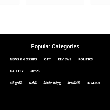
Popular Categories
NEWS & GOSSIPS
OTT
REVIEWS
POLITICS
GALLERY
తెలుగు
బిగ్ స్టోరీస్
ఓటిటి
సినిమా రివ్యూ
పొలిటికల్
ENGLISH