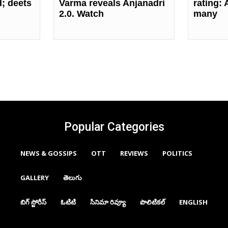
d; deets
Varma reveals Anjanadri
rating:
2.0. Watch
many
Popular Categories
NEWS & GOSSIPS
OTT
REVIEWS
POLITICS
GALLERY
తెలుగు
బిగ్ స్టోరీస్
ఓటిటి
సినిమా రివ్యూ
పొలిటికల్
ENGLISH