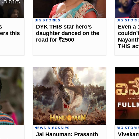
BIG STORIES
BIG STORI
s
DYK THIS star hero’s
Even a 
ers this
daughter danced on the
couldn’
road for ₹2500
Nayanth
THIS ac
NEWS & GOSSIPS
BIG STORI
Jai Hanuman: Prasanth
Vivekam