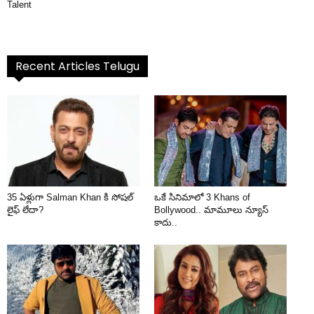
Talent
Recent Articles Telugu
35 ఏళ్లుగా Salman Khan కి సోషల్
ఒకే సినిమాలో 3 Khans of
లైఫ్ లేదా?
Bollywood.. మామూలు న్యూస్
కాదు..