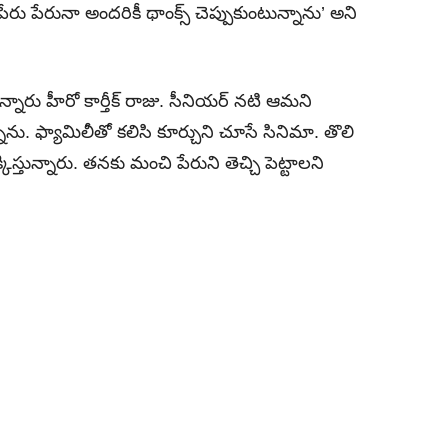
లా పేరు పేరునా అంద‌రికీ థాంక్స్ చెప్పుకుంటున్నాను’ అని
దన్నారు హీరో కార్తీక్‌ రాజు. సీనియర్‌ నటి ఆమని
నాను. ఫ్యామిలీతో క‌లిసి కూర్చుని చూసే సినిమా. తొలి
తున్నారు. త‌న‌కు మంచి పేరుని తెచ్చి పెట్టాల‌ని