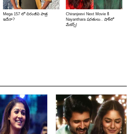
Mega 157 లో చిరంజీవి పాత్ర
Chiranjeevi Next Movie కి
ఇదేనా?
Nayanthara షరతులు.. షాక్‌లో
మేకర్స్!