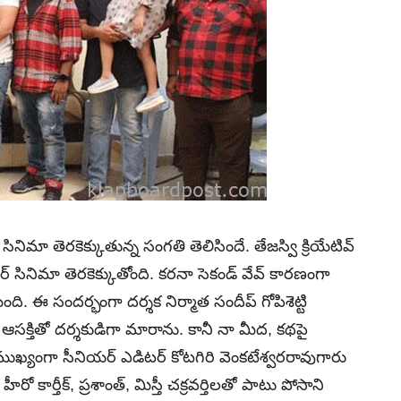
గా ఓ సినిమా తెరకెక్కుతున్న సంగతి తెలిసిందే. తేజ‌స్వి క్రియేటివ్
హారర్‌ సినిమా తెరకెక్కుతోంది. కరనా సెకండ్‌ వేవ్‌ కారణంగా
. ఈ సందర్భంగా ద‌ర్శ‌క నిర్మాత సందీప్ గోపిశెట్టి
 ఆస‌క్తితో ద‌ర్శ‌కుడిగా మారాను. కానీ నా మీద‌, క‌థ‌పై
ుఖ్యంగా సీనియ‌ర్ ఎడిట‌ర్ కోట‌గిరి వెంక‌టేశ్వ‌ర‌రావుగారు
ార్తీక్‌, ప్ర‌శాంత్‌, మిస్తీ చ‌క్ర‌వ‌ర్తిల‌తో పాటు పోసాని