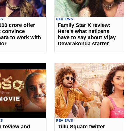
ES
REVIEWS
100 crore offer
Family Star X review:
t convince
Here’s what netizens
ara to work with
have to say about Vijay
tor
Devarakonda starrer
ES
REVIEWS
 review and
Tillu Square twitter