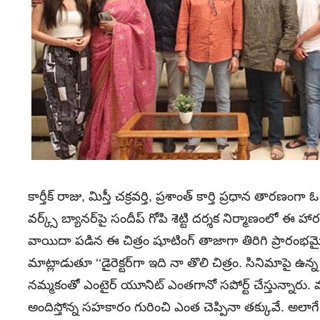
కార్తీక్ రాజు, మిస్తీ చ‌క్ర‌వ‌ర్తి, ప్రశాంత్ కార్తి ప్రధాన తారణం
వ‌ర్క్స్ బ్యాన‌ర్‌పై సందీప్ గోపి శెట్టి ద‌ర్శ‌క నిర్మాణంలో ఈ 
వాయిదా పడిన ఈ చిత్రం షూటింగ్‌ తాజాగా తిరిగి ప్రారంభమైంది
మాట్లాడుతూ ‘‘డైరెక్ట‌ర్‌గా ఇది నా తొలి చిత్రం. సినిమాపై ఉన్న
న‌మ్మ‌కంతో ఎంటైర్ యూనిట్ ఎంత‌గానో స‌పోర్ట్ చేస్తున్నారు. మ
అందిస్తోన్న స‌హ‌కారం గురించి ఎంత చెప్పినా త‌క్కువే. అలాగే హీరో క