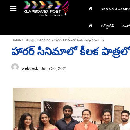
NEWS & GOSSIP
బిగ్ స్టోరీస్
ఓటిట
Home
Telugu Trending
హారర్‌ సినిమాలో కీలక పాత్రలో 'ఆమని'
హారర్‌ సినిమాలో కీలక పాత్ర
webdesk
June 30, 2021