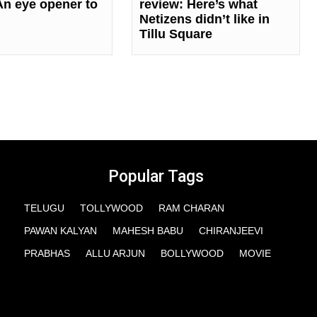
 An eye opener to
review: Here’s what
Netizens didn’t like in
Tillu Square
Popular Tags
TELUGU
TOLLYWOOD
RAM CHARAN
PAWAN KALYAN
MAHESH BABU
CHIRANJEEVI
PRABHAS
ALLU ARJUN
BOLLYWOOD
MOVIE