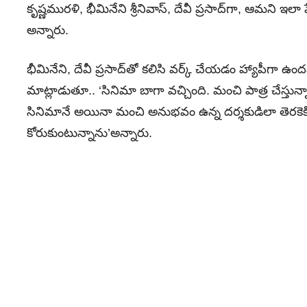
కృష్ణ‌ముర‌ళి, భీమినేని శ్రీనివాస్‌, దేవీ ప్ర‌సాద్‌గా, ఆమ‌ని ఇ
అన్నారు.
భీమినేని, దేవీ ప్రసాద్‌తో క‌లిసి వ‌ర్క్ చేయ‌డం హ్యాపీగా ఉం
మాట్లాడుతూ.. ‘సినిమా బాగా వ‌చ్చింది. మంచి పాత్ర చేస్తున్
సినిమానే అయినా మంచి అనుభ‌వం ఉన్న ద‌ర్శ‌కుడిలా తెర‌కెక్కిస్
కోరుకుంటున్నాను’అన్నారు.