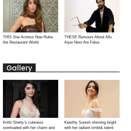
THIS Star Actress Now Rules
THESE Rumours About Allu
the Restaurant World
Arjun Next Are False
Gallery
Krithi Shetty’s cuteness
Keerthy Suresh shinning bright
overloaded with her charm and
with her radiant smile& talent