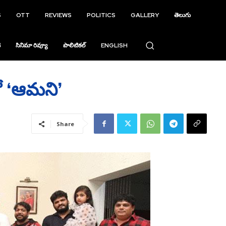
S
OTT
REVIEWS
POLITICS
GALLERY
తెలుగు
ి
సినిమా రివ్యూ
పొలిటికల్
ENGLISH
లో ‘ఆమని’
Share