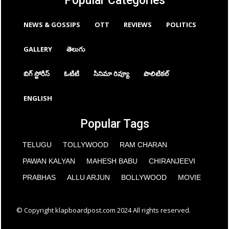
Popular Categories
NEWS & GOSSIPS
OTT
REVIEWS
POLITICS
GALLERY
తెలుగు
బిగ్ స్టోరీస్
ఓటిటి
సినిమా రివ్యూ
పొలిటికల్
ENGLISH
Popular Tags
TELUGU
TOLLYWOOD
RAM CHARAN
PAWAN KALYAN
MAHESH BABU
CHIRANJEEVI
PRABHAS
ALLU ARJUN
BOLLYWOOD
MOVIE
© Copyright klapboardpost.com 2024 All rights reserved.