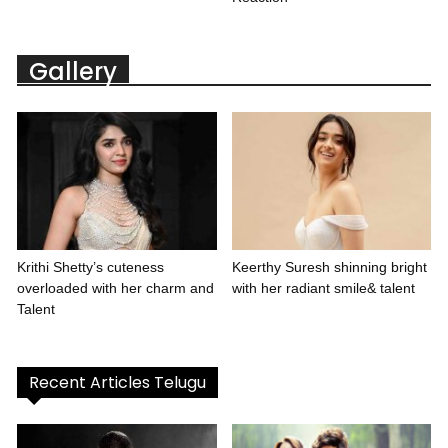
Gallery
Krithi Shetty’s cuteness
Keerthy Suresh shinning bright
overloaded with her charm and
with her radiant smile& talent
Talent
Recent Articles Telugu