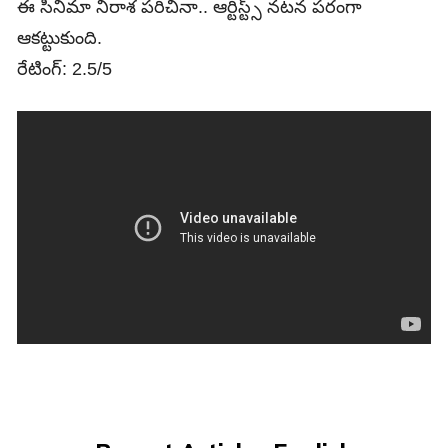
ఈ సినిమా నిరాశ పరిచినా.. ఆర్టిస్ట్స్ నటన పరంగా
ఆకట్టుకుంది.
రేటింగ్: 2.5/5