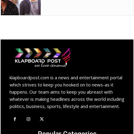
klapboardpost.com is a news and entertainment portal
which strives to keep you hooked on to news-as it
happens. Our team aims to keep you abreast with
whatever is making headlines across the world including
politics, business, sports, lifestyle and entertainment.