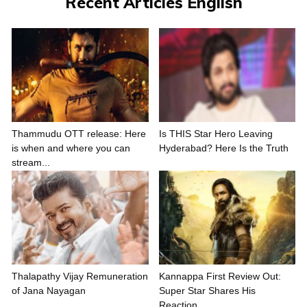
Recent Articles English
Thammudu OTT release: Here
Is THIS Star Hero Leaving
is when and where you can
Hyderabad? Here Is the Truth
stream...
Thalapathy Vijay Remuneration
Kannappa First Review Out:
of Jana Nayagan
Super Star Shares His
Reaction