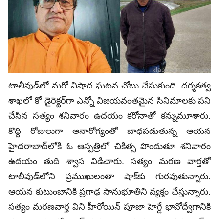
టాలీవుడ్‌లో మరో విషాద ఘటన చోటు చేసుకుంది. దర్శకత్వ
శాఖలో కో డైరెక్టర్‌గా ఎన్నో విజయవంతమైన సినిమాలకు పని
చేసిన సత్యం శనివారం ఉదయం కరోనాతో కన్నుమూశారు.
కొద్ది రోజులుగా అనారోగ్యంతో బాధపడుతున్న ఆయన
హైదరాబాద్‌లోకి ఓ ఆస్పత్రిలో చికిత్స పొందుతూ శనివారం
ఉదయం తుది శ్వాస విడిచారు. సత్యం మరణ వార్తతో
టాలీవుడ్‌లోని ప్రముఖులంతా షాక్‌కు గురవుతున్నారు.
ఆయన కుటుంబానికి ప్రగాఢ సానుభూతిని వ్యక్తం చేస్తున్నారు.
సత్యం మరణవార్త విని హీరోయిన్‌ పూజా హెగ్డే భావోద్వేగానికి