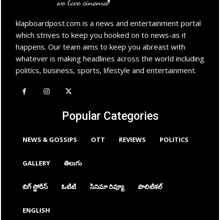
klapboardpost.com is a news and entertainment portal
which strives to keep you hooked on to news-as it
happens. Our team aims to keep you abreast with
whatever is making headlines across the world including
politics, business, sports, lifestyle and entertainment.
Popular Categories
NEWS & GOSSIPS
OTT
REVIEWS
POLITICS
GALLERY
తెలుగు
బిగ్ స్టోరీస్
ఓటిటి
సినిమా రివ్యూ
పొలిటికల్
ENGLISH