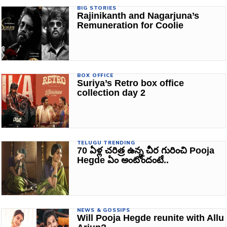
BIG STORIES
Rajinikanth and Nagarjuna’s
Remuneration for Coolie
BOX OFFICE
Suriya’s Retro box office
collection day 2
TELUGU TRENDING
70 ఏళ్ల చరిత్ర ఉన్న చీర గురించి Pooja
Hegde ఏం అంటోందంటే..
NEWS & GOSSIPS
Will Pooja Hegde reunite with Allu