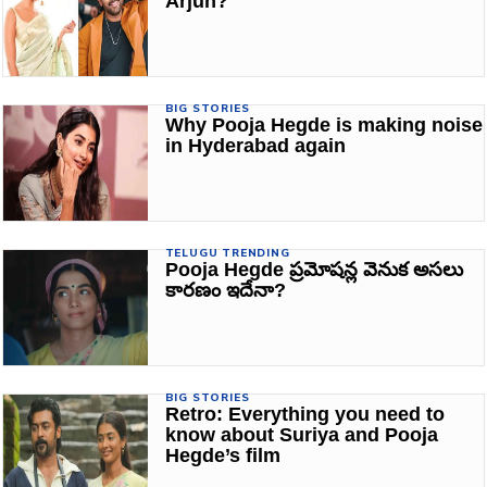
Arjun?
BIG STORIES
Why Pooja Hegde is making noise
in Hyderabad again
TELUGU TRENDING
Pooja Hegde ప్రమోషన్ల వెనుక అసలు
కారణం ఇదేనా?
BIG STORIES
Retro: Everything you need to
know about Suriya and Pooja
Hegde’s film