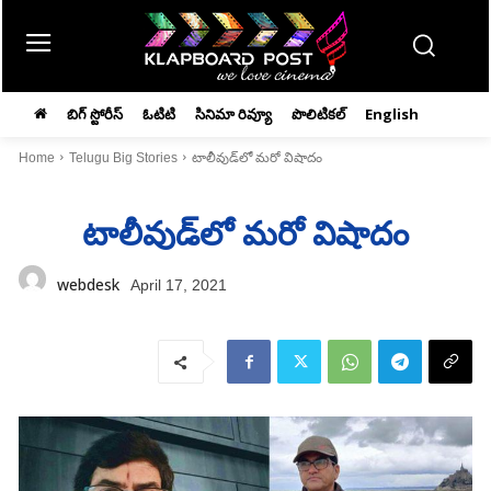
బిగ్ స్టోరీస్
ఓటిటి
సినిమా రివ్యూ
పొలిటికల్
English
Home
Telugu Big Stories
టాలీవుడ్‌లో మరో విషాదం
టాలీవుడ్‌లో మరో విషాదం
webdesk
April 17, 2021