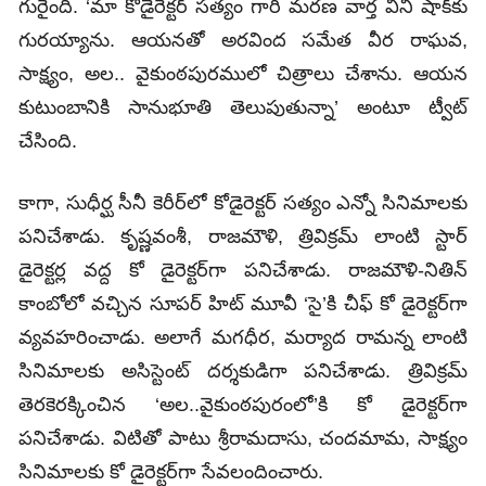
గురైంది. ‘మా కోడైరెక్టర్ సత్యం గారి మరణ వార్త విని షాక్‌కు
గురయ్యాను. ఆయనతో అరవింద సమేత వీర రాఘవ,
సాక్ష్యం, అల.. వైకుంఠపురములో చిత్రాలు చేశాను. ఆయన
కుటుంబానికి సానుభూతి తెలుపుతున్నా’ అంటూ ట్వీట్‌
చేసింది.
కాగా, సుధీర్ఘ సీనీ కెరీర్‌లో కోడైరెక్టర్‌ సత్యం ఎన్నో సినిమాలకు
పనిచేశాడు. కృష్ణవంశీ, రాజమౌళి, త్రివిక్రమ్‌ లాంటి స్టార్‌
డైరెక్టర్ల వద్ద కో డైరెక్టర్‌గా పనిచేశాడు. రాజమౌళి-నితిన్‌
కాంబోలో వచ్చిన సూపర్‌ హిట్‌ మూవీ ‘సై’కి చీఫ్‌ కో డైరెక్టర్‌గా
వ్యవహరించాడు. అలాగే మగధీర, మర్యాద రామన్న లాంటి
సినిమాలకు అసిస్టెంట్‌ దర్శకుడిగా పనిచేశాడు. త్రివిక్రమ్‌
తెరకెరక్కించిన ‘అల..వైకుంఠపురంలో’కి కో డైరెక్టర్‌గా
పనిచేశాడు. విటితో పాటు శ్రీరామదాసు, చందమామ, సాక్ష్యం
సినిమాలకు కో డైరెక్టర్‌గా సేవలందించారు.