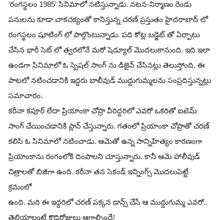
‘రంగస్థలం 1985’ సినిమాలో నటిస్తున్నాడు. నటన-నిర్మాణం రెండు
పనులను కూడా చాకచక్యంతో కానిస్తున్న చరణ్ ప్రస్తుతం హైదరాబాద్ లో
రంగస్థలం షూటింగ్ లో పాల్గొంటున్నాడు. పది కోట్ల బడ్జెట్ తో ఏర్పాటు
చేసిన భారీ సెట్ లో త్వరలోనే మరో షెడ్యూల్ మొదలుకానుంది. ఇది ఇలా
ఉండగా సినిమాలో ఓ స్పెషల్ సాంగ్ ను డిజైన్ చేసినట్లు తెలుస్తోంది. ఈ
పాటలో నటించడానికి ఇద్దరు బాలీవుడ్ ముద్దుగుమ్మలను సంప్రదిస్తున్నట్లు
సమాచారం.
కరీనా కపూర్ లేదా ప్రియాంకా చోప్రా వీరిద్దరిలో ఎవరో ఒకరితో ఐటెమ్
సాంగ్ చేయించడానికి ప్లాన్ చేస్తున్నారు. గతంలో ప్రియాంకా చోప్రాతో చరణ్
కలిసి ఓ సినిమాలో నటించాడు. ఆమెతో ఉన్న సాన్నిహిత్యం కారణంగా
ప్రియాంకాను రంగంలోకి దింపాలని చూస్తున్నారు. కానీ ఆమె హాలీవుడ్
చిత్రాలతో బిజీగా ఉంది. కరీనా తన సెకండ్ ఇన్నింగ్స్ మొదలుపెట్టే
క్రమంలో
ఉంది. మరి ఈ ఇద్దరిలో చరణ్ పక్కన డాన్స్ చేసే ఆ ముద్దుగుమ్మ ఎవరో..
తెలియాలంటే కొద్దిరోజులు ఆగాల్సిందే!