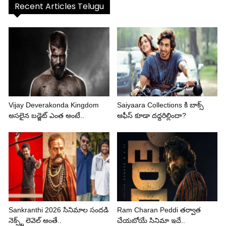
Recent Articles Telugu
Vijay Deverakonda Kingdom
Saiyaara Collections కి బాక్స్
అసలైన బడ్జెట్ ఎంత అంటే..
ఆఫీస్ కూడా దద్దరిల్లిందా?
Sankranthi 2026 సినిమాల సందడి
Ram Charan Peddi తర్వాత
నెక్స్ట్ లెవెల్ అంతే..
చేయబోయే సినిమా ఇదే..