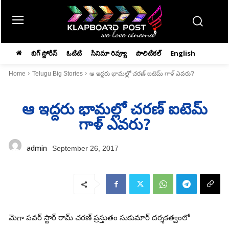
బిగ్ స్టోరీస్
ఓటిటి
సినిమా రివ్యూ
పొలిటికల్
English
Home
Telugu Big Stories
ఆ ఇద్దరు భామల్లో చరణ్ ఐటెమ్ గాళ్ ఎవరు?
ఆ ఇద్దరు భామల్లో చరణ్ ఐటెమ్
గాళ్ ఎవరు?
admin
September 26, 2017
మెగా పవర్ స్టార్ రామ్ చరణ్ ప్రస్తుతం సుకుమార్ దర్శకత్వంలో