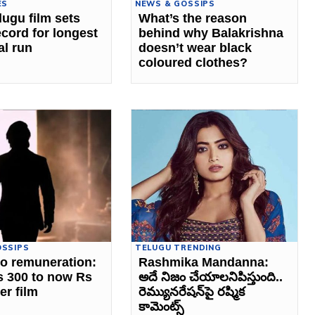
ES
NEWS & GOSSIPS
lugu film sets
What’s the reason
ecord for longest
behind why Balakrishna
al run
doesn’t wear black
coloured clothes?
OSSIPS
TELUGU TRENDING
ro remuneration:
Rashmika Mandanna:
 300 to now Rs
అదే నిజం చేయాలనిపిస్తుంది..
er film
రెమ్యునరేషన్‌పై రష్మిక
కామెంట్స్‌