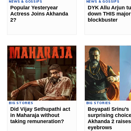
NEWS & GOSSIPS
NEWS & GOSSIPS
Popular Yesteryear
DYK Allu Arjun t
Actress Joins Akhanda
down THIS major
2?
blockbuster
BIG STORIES
BIG STORIES
Did Vijay Sethupathi act
Boyapati Srinu’s
in Maharaja without
surprising choice
taking remuneration?
Akhanda 2 raises
eyebrows