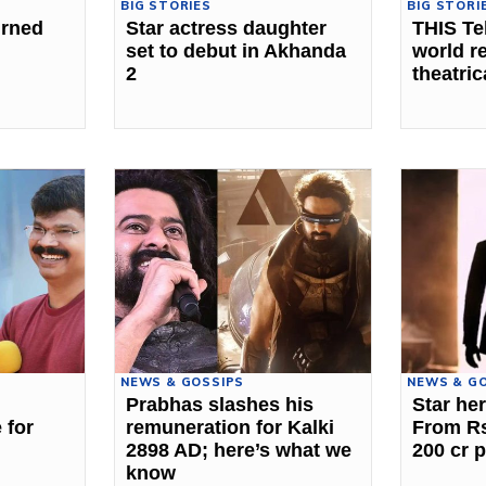
BIG STORIES
BIG STORI
urned
Star actress daughter
THIS Te
set to debut in Akhanda
world r
2
theatric
NEWS & GOSSIPS
NEWS & G
Prabhas slashes his
Star he
 for
remuneration for Kalki
From Rs
2898 AD; here’s what we
200 cr p
know