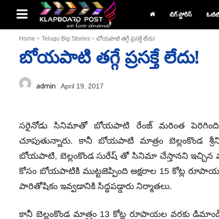
బిగ్ స్టోరీస్
ఓటిట
Home
Telugu Big Stories
బోయపాటి తగ్గే ప్రసక్తే లేదు!
బోయపాటి తగ్గే ప్రసక్తే లేదు!
admin
April 19, 2017
సరైనోడు సినిమాతో బోయపాటి రేంజ్ మరింత పెరిగింది.
చూపుతున్నారు. కానీ బోయపాటి మాత్రం బెల్లంకొండ శ్రీన
బోయపాటి, బెల్లంకొండ సురేష్ తో సినిమా చేస్తానని ఇచ్చిన
కోసం బోయపాటికి ముట్టజెప్పింది అక్షరాల 15 కోట్ల రూపాయ
పారితోషికం ఇవ్వడానికి సిద్ధపడ్డారు నిర్మాతలు.
కానీ బెల్లంకొండ మాత్రం 13 కోట్ల రూపాయల వరకు డిమా