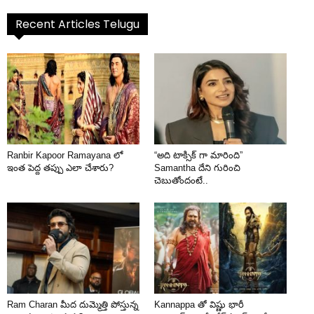
Recent Articles Telugu
Ranbir Kapoor Ramayana లో
“అది టాక్సిక్ గా మారింది”
ఇంత పెద్ద తప్పు ఎలా చేశారు?
Samantha దేని గురించి
చెబుతోందంటే..
Ram Charan మీద దుమ్మెత్తి పోస్తున్న
Kannappa తో విష్ణు భారీ