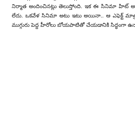
నిర్మాత అందించినట్లు తెలుస్తోంది. ఇక ఈ సినిమా హిట్
లేదు. ఒకవేళ సినిమా అటు ఇటు అయినా.. ఆ ఎఫెక్ట్ మాత
ముగ్గురు పెద్ద హీరోలు బోయపాటితో చేయడానికి సిద్ధంగా ఉన్