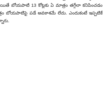
 అయితే బోయపాటి 13 కోట్లకు ఏ మాత్రం తగ్గేలా కనిపించడం
్రం బోయపాటిపై పడే అవకాశమే లేదు. ఎందుకంటే ఇప్పటికే
నారు.