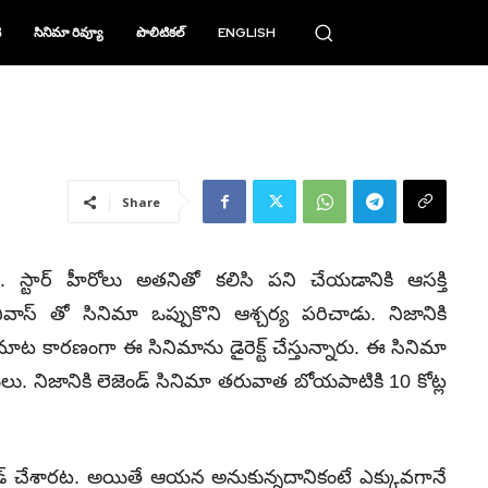
ి
సినిమా రివ్యూ
పొలిటికల్
ENGLISH
Share
 స్టార్ హీరోలు అతనితో కలిసి పని చేయడానికి ఆసక్తి
ివాస్ తో సినిమా ఒప్పుకొని ఆశ్చర్య పరిచాడు. నిజానికి
 మాట కారణంగా ఈ సినిమాను డైరెక్ట్ చేస్తున్నారు. ఈ సినిమా
లు. నిజానికి లెజెండ్ సినిమా తరువాత బోయపాటికి 10 కోట్ల
ండ్ చేశారట. అయితే ఆయన అనుకున్నదానికంటే ఎక్కువగానే