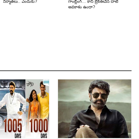
నిర్మాతలు.. ఎందుకు?
గాంబ్లింగ్… కానీ బ్రేక్‌ఈవెన్ దాటే
అవకాశం ఉందా?