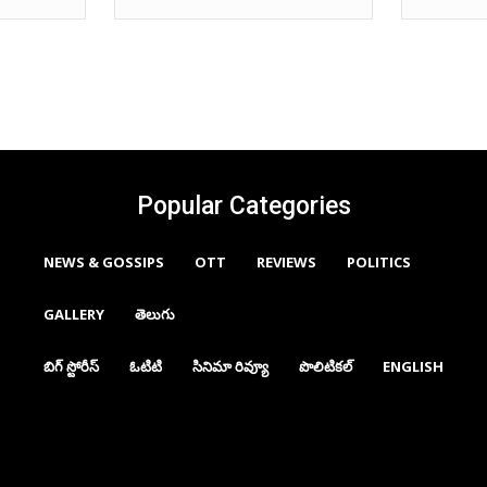
Popular Categories
NEWS & GOSSIPS
OTT
REVIEWS
POLITICS
GALLERY
తెలుగు
బిగ్ స్టోరీస్
ఓటిటి
సినిమా రివ్యూ
పొలిటికల్
ENGLISH