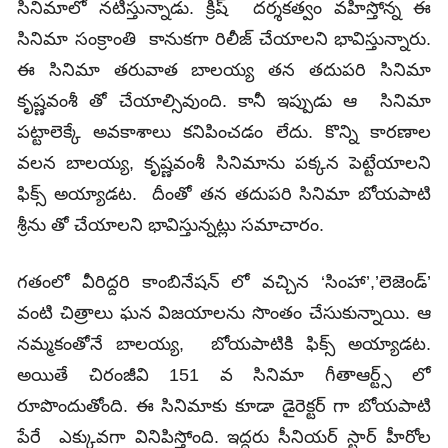
సినిమాలో నటిస్తున్నాడు. క్రిష్ దర్శకత్వం వహిస్తోన్న ఈ
సినిమా సంక్రాంతి కానుకగా రిలీజ్ చేయాలని భావిస్తున్నారు.
ఈ సినిమా తరువాత బాలయ్య తన తదుపరి సినిమా
కృష్ణవంశీ తో చేయాల్సివుంది. కానీ ఇప్పుడు ఆ సినిమా
పట్టాలెక్కే అవకాశాలు కనిపించడం లేదు. కొన్ని కారణాల
వలన బాలయ్య, కృష్ణవంశీ సినిమాను పక్కన పెట్టేయాలని
ఫిక్స్ అయ్యాడట. దీంతో తన తదుపరి సినిమా బోయపాటి
శ్రీను తో చేయాలని భావిస్తున్నట్లు సమాచారం.
గతంలో వీరిద్దరి కాంబినేషన్ లో వచ్చిన ‘సింహా’,’లెజెండ్’
వంటి చిత్రాలు ఘన విజయాలను సొంతం చేసుకున్నాయి. ఆ
నమ్మకంతోనే బాలయ్య, బోయపాటికి ఫిక్స్ అయ్యాడట.
అయితే చిరంజీవి 151 వ సినిమా గీతాఆర్ట్స్ లో
రూపొందుతోంది. ఈ సినిమాకు కూడా డైరెక్టర్ గా బోయపాటి
పేరే ఎక్కువగా వినిపిస్తోంది. ఇద్దరు సీనియర్ స్టార్ హీరోల