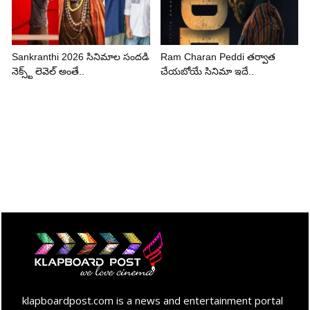
Sankranthi 2026 సినిమాల సందడి
Ram Charan Peddi తర్వాత
నెక్స్ట్ లెవెల్ అంతే..
చేయబోయే సినిమా ఇదే..
klapboardpost.com is a news and entertainment portal