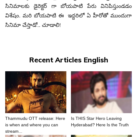
సినిమాలకు డైరెక్టర్ గా బోయపాటి పేరు వినిపిస్తుండడం
విశేషం. మరి బోయపాటి ఈ ఇద్దరిలో ఏ హీరోతో ముందుగా
సినిమా చేస్తాడో.. చూడాలి!
Recent Articles English
Thammudu OTT release: Here
Is THIS Star Hero Leaving
is when and where you can
Hyderabad? Here Is the Truth
stream...