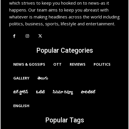
which strives to keep you hooked on to news-as it
happens. Our team aims to keep you abreast with
whatever is making headlines across the world including
politics, business, sports, lifestyle and entertainment.
Popular Categories
NEWS & GOSSIPS
OTT
REVIEWS
POLITICS
GALLERY
తెలుగు
బిగ్ స్టోరీస్
ఓటిటి
సినిమా రివ్యూ
పొలిటికల్
ENGLISH
Popular Tags