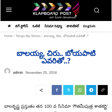
బిగ్ స్టోరీస్
ఓటిటి
సినిమా రివ్యూ
పొలిటికల్
English
Home
Telugu Big Stories
బాలయ్య, చిరు.. బోయపాటి ఎవరితో..?
బాలయ్య, చిరు.. బోయపాటి
ఎవరితో..?
admin
November 25, 2016
బాలకృష్ణ ప్రస్తుతం తన 100 వ సినిమా ‘గౌతమీపుత్ర శాతకర్ణి’