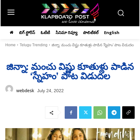
బిగ్ స్టోరీస్
ఓటిటి
సినిమా రివ్యూ
పొలిటికల్
English
Home
Telugu Trending
జిన్నా: మంచు విష్ణు కూతుళ్లు పాడిన 'స్నేహం' పాట విడుదల
జిన్నా: మంచు విష్ణు కూతుళ్లు పాడిన
‘స్నేహం’ పాట విడుదల
webdesk
July 24, 2022