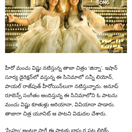
హీరో మంచు విష్ణు నటిస్తున్న తాజా చిత్రం ‘జిన్నా’. ఇషాన్
సూర్య డైరెక్షన్‌లో వస్తున్న ఈ సినిమాలో సన్నీ లియోన్‌,
పాయల్‌ రాజ్‌పుత్‌ హీరోయిన్‌లుగా నటిస్తున్నారు. అనూప్‌
రూబెన్స్‌ సంగీతం అందిస్తున్న ఈ సినిమాలోని ఓ పాటను
మంచు విష్ణు కూతుళ్లు అరియానా, వివియానా పాడారు.
తాజాగా చిత్ర యూనిట్‌ ఆ పాటని విడుదల చేశారు.
‘స్నేహం’ అంటూ సాగే ఈ పాటకు భాస్కర పట్ల లిరిక్స్‌