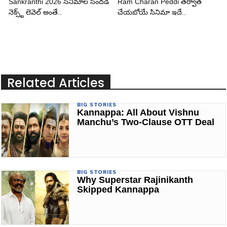
Sankranthi 2026 సినిమాల సందడి
Ram Charan Peddi తర్వాత
నెక్స్ట్ లెవెల్ అంతే..
చేయబోయే సినిమా ఇదే..
Related Articles
BIG STORIES
Kannappa: All About Vishnu
Manchu’s Two-Clause OTT Deal
BIG STORIES
Why Superstar Rajinikanth
Skipped Kannappa