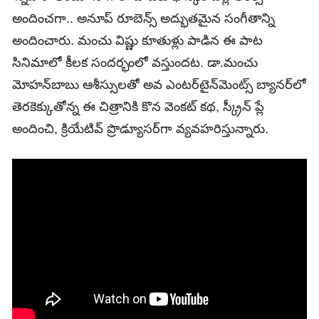
అందించగా.. అనూప్‌ రూబెన్స్‌ అద్భుతమైన సంగీతాన్ని
అందించారు. మంచు విష్ణు కూతుళ్లు పాడిన ఈ పాట
సినిమాలో కీలక సందర్భంలో వస్తుందట. డా.మంచు
మోహన్‌బాబు ఆశీస్సులతో అవ ఎంటర్‌టైన్‌మెంట్స్‌ బ్యానర్‌లో
తెరకెక్కుతోన్న ఈ చిత్రానికి కొన వెంకట్‌ కథ, స్క్రీన్‌ ప్లే
అందించి, క్రియేటివ్‌ ప్రొడ్యూసర్‌గా వ్యవహరిస్తున్నారు.