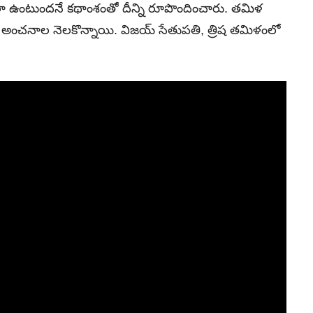
 ఎలా ఉంటుందనే కథాంశంతో దీన్ని రూపొందించారు. తమిళ
 అంచనాల నెలకొన్నాయి. విజయ్‌ సేతుపతి, త్రిష తమిళంలో