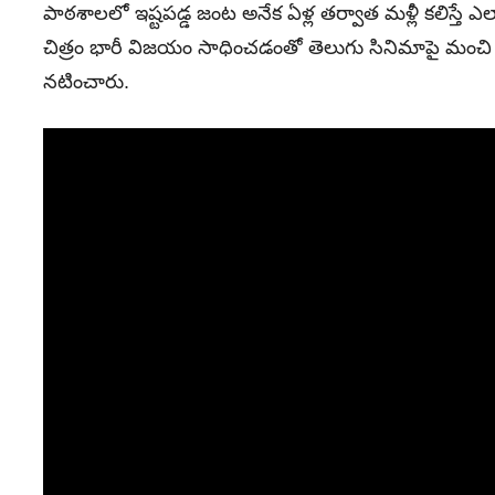
పాఠశాలలో ఇష్టపడ్డ జంట అనేక ఏళ్ల తర్వాత మళ్లీ కలిస్తే
చిత్రం భారీ విజయం సాధించడంతో తెలుగు సినిమాపై మంచి
నటించారు.