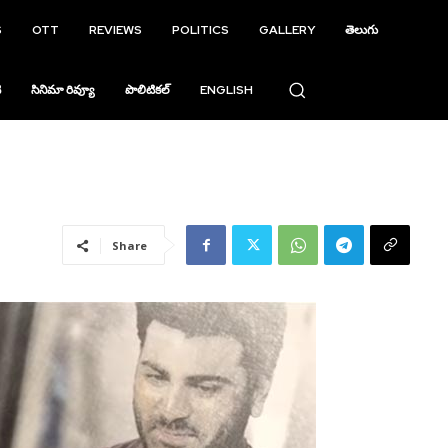
S
OTT
REVIEWS
POLITICS
GALLERY
తెలుగు
ి
సినిమా రివ్యూ
పొలిటికల్
ENGLISH
Share