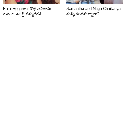
Kajal Aggarwal కొత్త అవతారం
Samantha and Naga Chaitanya
గురించి తెలిస్తే నమ్మలేరు!
మళ్ళీ కలవనున్నారా?