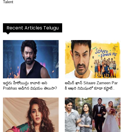
Talent
Recent Articles Telugu
ఇద్దరు హీరోయిన్లు కావాలి అని
అమీర్ ఖాన్ Sitaare Zameen Par
Prabhas అడిగిన విషయం తెలుసా?
కి ఆఖరి నిమిషంలో కూడా కష్టాలే..