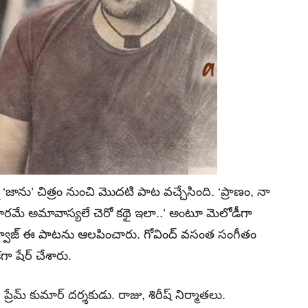
 ‘జాను’ చిత్రం నుంచి మొదటి పాట వచ్చేసింది. ‘ప్రాణం, నా
 దూరమే అమావాస్యలే చెరో కథై ఇలా..’ అంటూ మెలోడీగా
భరద్వాజ్‌ ఈ పాటను ఆలపించారు. గోవింద్‌ వసంత సంగీతం
షేర్‌ చేశారు.
రేమ్‌ కుమార్‌ దర్శకుడు. రాజు, శిరీష్‌ నిర్మాతలు.