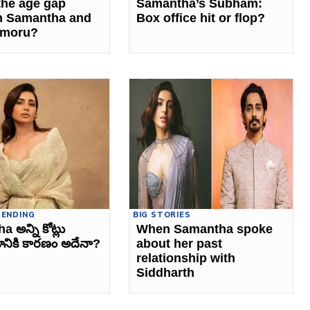
the age gap
Samantha’s Subham:
n Samantha and
Box office hit or flop?
imoru?
RENDING
BIG STORIES
 అన్ని కోట్లు
When Samantha spoke
ానికి కారణం అదేనా?
about her past
relationship with
Siddharth