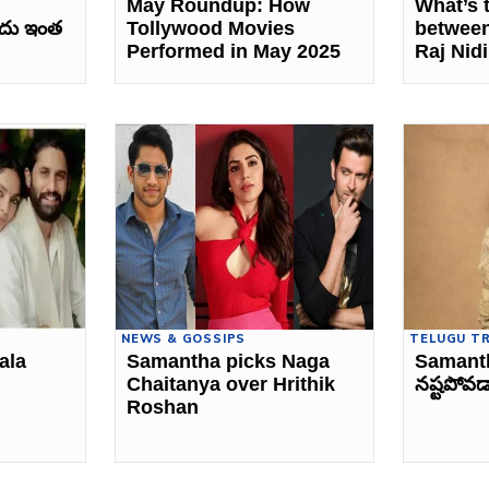
May Roundup: How
What’s 
ీదు ఇంత
Tollywood Movies
betwee
Performed in May 2025
Raj Nid
NEWS & GOSSIPS
TELUGU T
ala
Samantha picks Naga
Samantha
Chaitanya over Hrithik
నష్టపోవడ
Roshan