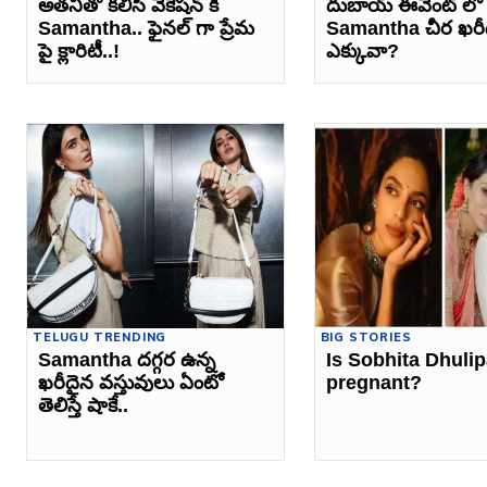
అతనితో కలిసి వెకేషన్ కి
దుబాయ్ ఈవెంట్ లో
Samantha.. ఫైనల్ గా ప్రేమ
Samantha చీర ఖర
పై క్లారిటీ..!
ఎక్కువా?
TELUGU TRENDING
BIG STORIES
Samantha దగ్గర ఉన్న
Is Sobhita Dhulip
ఖరీదైన వస్తువులు ఏంటో
pregnant?
తెలిస్తే షాకే..