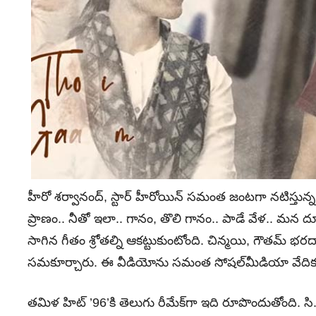
హీరో శర్వానంద్‌, స్టార్‌ హీరోయిన్‌ సమంత జంటగా నటిస్తున్న
ప్రాణం.. నీతో ఇలా.. గానం, తొలి గానం.. పాడే వేళ.. మన
సాగిన గీతం శ్రోతల్ని ఆకట్టుకుంటోంది. చిన్మయి, గౌతమ్‌ 
సమకూర్చారు. ఈ వీడియోను సమంత సోషల్‌మీడియా వేదికగా 
తమిళ హిట్‌ ’96’కి తెలుగు రీమేక్‌గా ఇది రూపొందుతోంది. సి. ప్