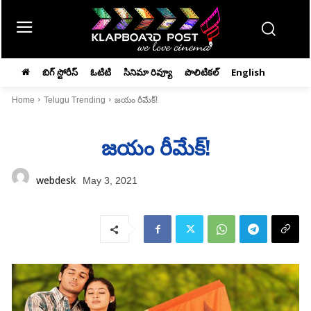
బిగ్ స్టోరీస్
ఓటిటి
సినిమా రివ్యూ
పొలిటికల్
English
Home
Telugu Trending
జయం రీమేక్‌!
జయం రీమేక్‌!
webdesk
May 3, 2021