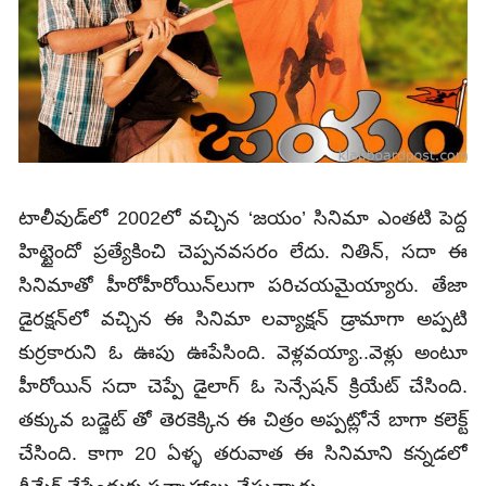
టాలీవుడ్‌లో 2002లో వచ్చిన ‘జయం’ సినిమా ఎంతటి పెద్ద
హిట్టైందో ప్రత్యేకించి చెప్పనవసరం లేదు. నితిన్, సదా ఈ
సినిమాతో హీరోహీరోయిన్‌లుగా పరిచయమైయ్యారు. తేజా
డైరక్షన్‌లో వచ్చిన ఈ సినిమా లవ్యాక్షన్ డ్రామాగా అప్పటి
కుర్రకారుని ఓ ఊపు ఊపేసింది. వెళ్లవయ్యా..వెళ్లు అంటూ
హీరోయిన్ సదా చెప్పే డైలాగ్‌ ఓ సెన్సేషన్ క్రియేట్ చేసింది.
తక్కువ బడ్జెట్ తో తెరకెక్కిన ఈ చిత్రం అప్పట్లోనే బాగా కలెక్ట్
చేసింది. కాగా 20 ఏళ్ళ తరువాత ఈ సినిమాని కన్నడలో