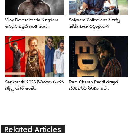
Vijay Deverakonda Kingdom
Saiyaara Collections కి బాక్స్
అసలైన బడ్జెట్ ఎంత అంటే..
ఆఫీస్ కూడా దద్దరిల్లిందా?
Sankranthi 2026 సినిమాల సందడి
Ram Charan Peddi తర్వాత
నెక్స్ట్ లెవెల్ అంతే..
చేయబోయే సినిమా ఇదే..
Related Articles