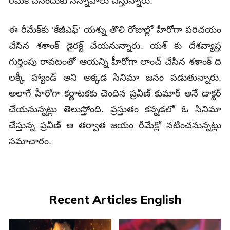
రీమేక్ చేసేందుకు సన్నాహాలు చేస్తున్నారు.
ఈ రీమేక్‌కు ‘కేజీఎఫ్’ యశ్ను తొలి రోజుల్లో హీరోగా పరిచయం
చేసిన శశాంక్ డైరక్ట్ చేయనున్నారు. యశ్ కు దేశవ్యాప్త
గుర్తింపు రావటంతో ఆయన్ని హీరోగా లాంచ్ చేసిన శశాంక్ ది
లక్కీ హ్యాండ్ అని అక్కడ సినిమా జనం పడుతున్నారు.
అలాగే హీరోగా కర్ణాటకకు చెందిన ప్రవీణ్ కుమార్ అనే డాక్టర్
చేయనున్నట్లు తెలుస్తోంది. ప్రస్తుతం కన్నడలో ఓ సినిమా
చేస్తున్న ప్రవీణ్ ఆ తర్వాత జయం రీమేక్లో నటించనున్నట్లు
సమాచారం.
Recent Articles English