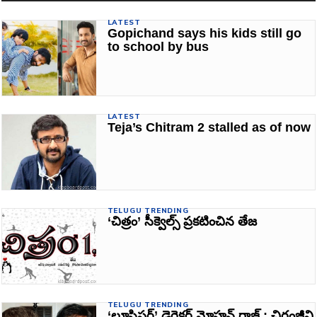
LATEST
Gopichand says his kids still go
to school by bus
LATEST
Teja’s Chitram 2 stalled as of now
TELUGU TRENDING
‘చిత్రం’ సీక్వెల్స్‌ ప్రకటించిన తేజ
TELUGU TRENDING
‘లూసిఫర్‌’ డైరెక్టర్‌ మోహన్‌ రాజ్‌ : చిరంజీవి