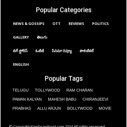
Popular Categories
NEWS & GOSSIPS
OTT
REVIEWS
POLITICS
GALLERY
తెలుగు
బిగ్ స్టోరీస్
ఓటిటి
సినిమా రివ్యూ
పొలిటికల్
ENGLISH
Popular Tags
TELUGU
TOLLYWOOD
RAM CHARAN
PAWAN KALYAN
MAHESH BABU
CHIRANJEEVI
PRABHAS
ALLU ARJUN
BOLLYWOOD
MOVIE
© Copyright klapboardpost.com 2024 All rights reserved.