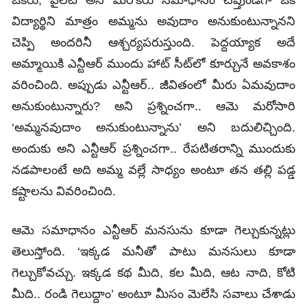
ఒకరు, పైలెట్‌ అని మరొకరు సమాధానం చెప్తుండగా ఒక
విద్యార్థిని మాత్రం అమ్మను అవుదాం అనుకుంటున్నానని
చెప్పి అందరినీ ఆశ్చర్యపరుస్తుంది. పెద్దయ్యాక అదే
అమ్మాయికి ఎన్టీఆర్‌ ముందు హాట్‌ సీట్‌లో కూర్చునే అవకాశం
వరించింది. అప్పుడు ఎన్టీఆర్‌.. జీవితంలో మీరు ఏమవుదాం
అనుకుంటున్నారు? అని ప్రశ్నించగా.. ఆమె మరోసారి
‘అమ్మనవుదాం అనుకుంటున్నాను’ అని బదులిచ్చింది.
అందుకు అని ఎన్టీఆర్‌ ప్రశ్నించగా.. రేపటితరాన్ని ముందుకు
నడపాలంటే అది అమ్మ వల్లే సాధ్యం అంటూ తన తల్లి పడ్డ
కష్టాలను వివరించింది.
ఆమె సమాధానం ఎన్టీఆర్‌ మనసును కూడా గెల్చుకున్నట్లు
తెలుస్తోంది. ‘ఇక్కడ మనీతో పాటు మనసులు కూడా
గెల్చుకోవచ్చు. ఇక్కడ కథ మీది, కల మీది, ఆట నాది, కోటి
మీది.. రండి గెలుద్దాం’ అంటూ మీసం మెలేసి సవాలు చేశాడు