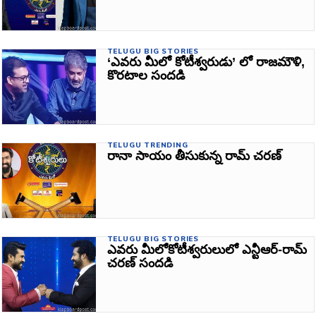
TELUGU BIG STORIES
‘ఎవరు మీలో కోటీశ్వరుడు’ లో రాజమౌళి,
కొరటాల సందడి
TELUGU TRENDING
రానా సాయం తీసుకున్న రామ్‌ చరణ్‌
TELUGU BIG STORIES
ఎవరు మీలోకోటీశ్వరులులో ఎన్టీఆర్‌-రామ్‌
చరణ్‌ సందడి