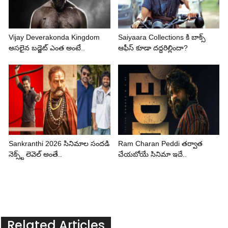
Vijay Deverakonda Kingdom
Saiyaara Collections కి బాక్స్
అసలైన బడ్జెట్ ఎంత అంటే..
ఆఫీస్ కూడా దద్దరిల్లిందా?
Sankranthi 2026 సినిమాల సందడి
Ram Charan Peddi తర్వాత
నెక్స్ట్ లెవెల్ అంతే..
చేయబోయే సినిమా ఇదే..
Related Articles