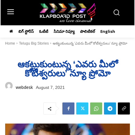
బిగ్ స్టోరీస్
ఓటిటి
సినిమా రివ్యూ
పొలిటికల్
English
Home
Telugu Big Stories
ఆకట్టుకుంటున్న 'ఎవరు మీలో కోటీశ్వరులు' న్యూ ప్రోమో
ఆకట్టుకుంటున్న ‘ఎవరు మీలో
కోటీశ్వరులు’ న్యూ ప్రోమో
webdesk
August 7, 2021