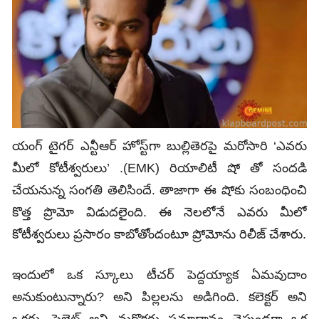
యంగ్‌ టైగర్‌ ఎన్టీఆర్‌ హోస్ట్‌గా బుల్లితెరపై మరోసారి ‘ఎవరు
మీలో కోటీశ్వరులు’ .(EMK) రియాలిటీ షో తో సందడి
చేయనున్న సంగతి తెలిసిందే. తాజాగా ఈ షోకు సంబంధించి
కొత్త ప్రొమో విడుదలైంది. ఈ నెలలోనే ఎవరు మీలో
కోటీశ్వరులు ప్రసారం కాబోతోందంటూ ప్రోమోను రిలీజ్‌ చేశారు.
ఇందులో ఒక స్కూలు టీచర్‌ పెద్దయ్యాక ఏమవుదాం
అనుకుంటున్నారు? అని పిల్లలను అడిగింది. కలెక్టర్‌ అని