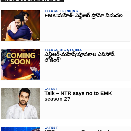
TELUGU TRENDING
EMK:మహేశ్‌- ఎన్టీఆర్‌ ప్రోమో విడుదల
TELUGU BIG STORIES
ఎన్టీఆర్‌-మహేష్‌‘పూనకాల ఎపిసోడ్‌
లోడింగ్‌’
LATEST
Talk – NTR says no to EMK
season 2?
LATEST