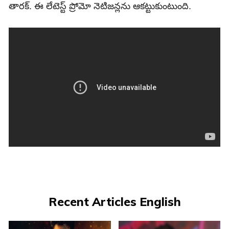
తారక్‌. ఈ లేటెస్ట్‌ ప్రోమో నెటిజన్లను ఆకట్టుకుంటుంది.
Recent Articles English