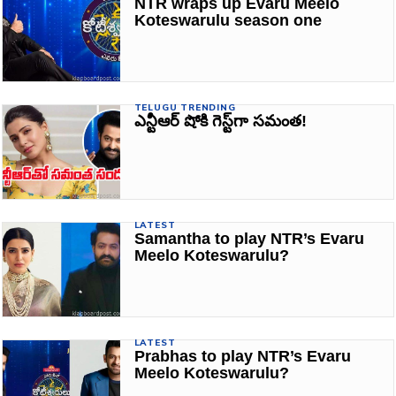
NTR wraps up Evaru Meelo
Koteswarulu season one
TELUGU TRENDING
ఎన్టీఆర్‌ షోకి గెస్ట్‌గా సమంత!
LATEST
Samantha to play NTR’s Evaru
Meelo Koteswarulu?
LATEST
Prabhas to play NTR’s Evaru
Meelo Koteswarulu?