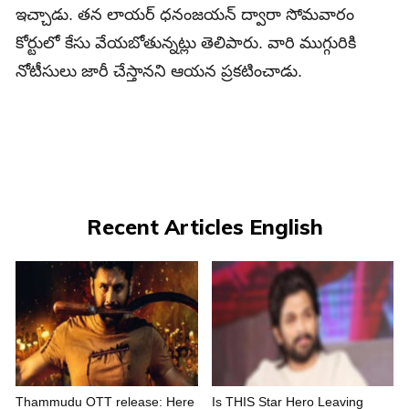
ఇచ్చాడు. తన లాయర్ ధనంజయన్ ద్వారా సోమ‌వారం
కోర్టులో కేసు వేయబోతున్నట్లు తెలిపారు. వారి ముగ్గురికి
నోటీసులు జారీ చేస్తానని ఆయన ప్రకటించాడు.
Recent Articles English
Thammudu OTT release: Here
Is THIS Star Hero Leaving