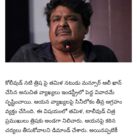
కోలీవుడ్ నటి త్రిష పై త‌మిళ న‌టుడు మన్సూర్ ఆలీ ఖాన్
చేసిన అనుచిత వ్యాఖ్యలు ఇండస్ట్రీలో పెద్ద వివాదమే
సృష్టించాయి. ఆయన వ్యాఖ్యలపై సినీలోకం తీవ్ర ఆగ్రహం
వ్యక్తం చేసింది. ఈ విషయంలో తమిళ, టాలీవుడ్‌ చిత్ర
ప్రముఖులు త్రిషకు అండగా నిలిచారు. ఆయనపై కఠిన
చర్యలు తీసుకోవాలని డిమాండ్ చేశారు. అయినప్పటికీ