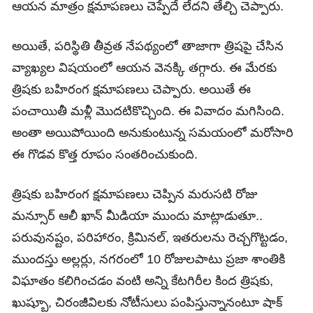
ఆయన మాత్రం క్షమాపణలు చెప్పేదే లేదని తేల్చి చెప్పారు.
అయితే, పరిస్థితి తీవ్రత నేపథ్యంలో తాజాగా త్రిషపై చేసిన
వ్యాఖ్యల విషయంలో ఆయన వెనక్కి తగ్గారు. ఈ మేరకు
త్రిషకు బహిరంగ క్షమాపణలు చెప్పారు. అయితే ఈ
పంచాయితీ మ‌ళ్లీ మొద‌టికొచ్చింది. ఈ వివాదం మ‌గిసింది.
అంతా అయిపోయింది అనుకుంటున్న స‌మ‌యంలో మ‌రోసారి
ఈ గొడ‌వ కొత్త‌ రూపం సంత‌రించుకుంది.
త్రిషకు బహిరంగ క్షమాపణలు చెప్పిన మ‌రుస‌టి రోజు
మన్సూర్ ఆలీ ఖాన్ మీడియా ముందు మాట్లాడుతూ..
పరువునష్టం, పరిహారం, క్రిమినల్, ఇత‌రుల‌ను రెచ్చ‌గొట్ట‌డం,
ముందస్తు అల్లర్లు, నగరంలో 10 రోజులపాటు ప్రజా శాంతికి
విఘాతం కలిగించడం వంటి అన్ని కేటగిరీల కింద త్రిష‌కు,
ఖుష్బూ, చిరంజీవిల‌కు నోటీసులు పంపిస్తున్నానంటూ షాక్