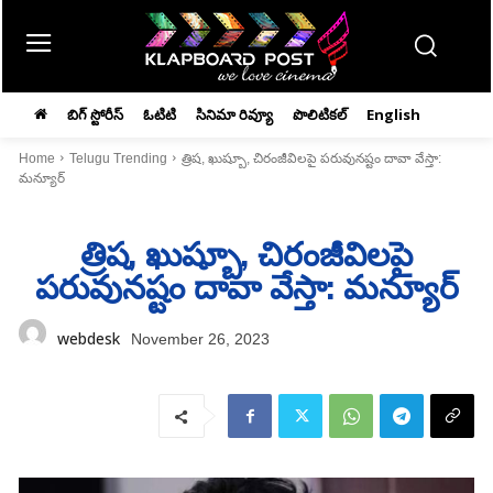
బిగ్ స్టోరీస్
ఓటిటి
సినిమా రివ్యూ
పొలిటికల్
English
Home
Telugu Trending
త్రిష, ఖుష్బూ, చిరంజీవిలపై పరువునష్టం దావా వేస్తా:
మన్యూర్‌
త్రిష, ఖుష్బూ, చిరంజీవిలపై
పరువునష్టం దావా వేస్తా: మన్యూర్‌
webdesk
November 26, 2023