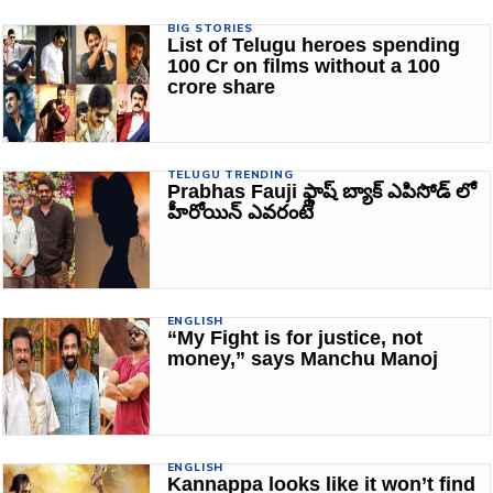
BIG STORIES
List of Telugu heroes spending
100 Cr on films without a 100
crore share
TELUGU TRENDING
Prabhas Fauji ఫ్లాష్ బ్యాక్ ఎపిసోడ్ లో
హీరోయిన్ ఎవరంటే
ENGLISH
“My Fight is for justice, not
money,” says Manchu Manoj
ENGLISH
Kannappa looks like it won’t find