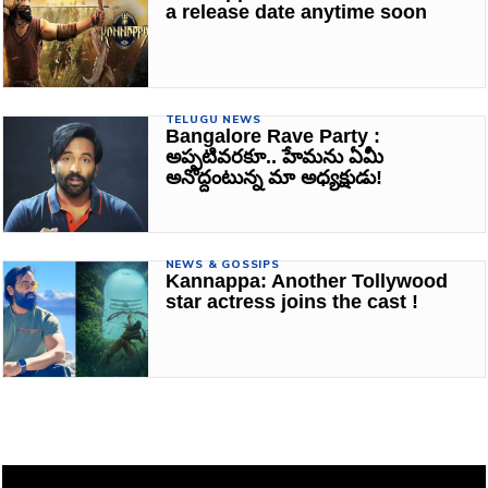
a release date anytime soon
TELUGU NEWS
Bangalore Rave Party :
అప్పటివరకూ.. హేమను ఏమీ
అనొద్దంటున్న మా అధ్యక్షుడు!
NEWS & GOSSIPS
Kannappa: Another Tollywood
star actress joins the cast !