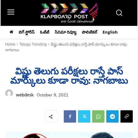
బిగ్ స్టోరీస్
ఓటిటి
సినిమా రివ్యూ
పొలిటికల్
English
Home
Telugu Trending
విష్ణు తెలుగు పరీక్షలు రాస్తే పాస్‌ మార్కులు కూడా రావు:
నాగబాబు
విష్ణు తెలుగు పరీక్షలు రాస్తే పాస్‌
మార్కులు కూడా రావు: నాగబాబు
webdesk
October 9, 2021