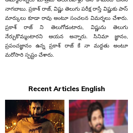
నాగబాబు. ప్రకాశ్ రాజ్, విష్ణు తెలుగు పరీక్ష రాస్తే విష్ణుకు పాస్
మార్కులు కూడా రావు అంటూ సంచలన విమర్శలు చేశారు.
ప్రకాశ్ రాజ్ ని తెలుగోడంటారు, విష్ణును తెలుగు
నేర్చుకొమ్మంటారని ఆయన అన్నారు. సినిమా జ్ఞానం,
ప్రపంచజ్ఞానం ఉన్న ప్రకాశ్ రాజ్ కే నా మద్దతు అంటూ
మరోసారి స్పష్టం చేశారు.
Recent Articles English