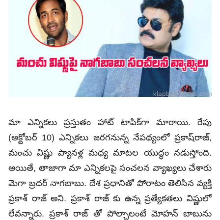
మా ఎన్నికలు ప్రస్తుతం హాట్‌ టాపిక్‌గా మారాయి. రేపు
(అక్టోబర్‌ 10) ఎన్నికలు జరగనున్న నేపథ్యంలో ప్రకాష్‌రాజ్,
మంచు విష్ణు ప్యానళ్ల మధ్య మాటల యుద్ధం నడుస్తోంది.
అయితే, తాజాగా మా ఎన్నికలపై సంచలన వ్యాఖ్యలు చేశారు
మెగా బ్రదర్‌ నాగబాబు. దేశ ప్రధానితో పోరాటం తెలిసిన వ్యక్తి
ప్రకాశ్ రాజ్ అని. ప్రకాశ్ రాజ్ కు ఉన్న ప్రత్యేకతలు విష్ణులో
లేవన్నారు. ప్రకాశ్ రాజ్ తో పోల్చాలంటే మోహన్ బాబును