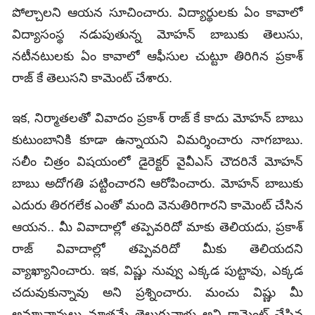
పోల్చాలని ఆయన సూచించారు. విద్యార్థులకు ఏం కావాలో
విద్యాసంస్థ నడుపుతున్న మోహన్ బాబుకు తెలుసు,
నటీనటులకు ఏం కావాలో ఆఫీసుల చుట్టూ తిరిగిన ప్రకాశ్
రాజ్ కే తెలుసని కామెంట్ చేశారు.
ఇక, నిర్మాతలతో వివాదం ప్రకాశ్ రాజ్ కే కాదు మోహన్ బాబు
కుటుంబానికి కూడా ఉన్నాయని విమర్శించారు నాగబాబు.
సలీం చిత్రం విషయంలో డైరెక్టర్ వైవీఎస్ చౌదరినే మోహన్
బాబు అదోగతి పట్టించారని ఆరోపించారు. మోహన్ బాబుకు
ఎదురు తిరగలేక ఎంతో మంది వెనుతిరిగారని కామెంట్ చేసిన
ఆయన.. మీ వివాదాల్లో తప్పెవరిదో మాకు తెలియదు, ప్రకాశ్
రాజ్ వివాదాల్లో తప్పెవరిదో మీకు తెలియదని
వ్యాఖ్యానించారు. ఇక, విష్ణు నువ్వు ఎక్కడ పుట్టావు, ఎక్కడ
చదువుకున్నావు అని ప్రశ్నించారు. మంచు విష్ణు మీ
అమ్మానాన్నలు మాత్రమే తెలుగువాళ్లు అని కామెంట్ చేసిన