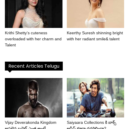
Krithi Shetty’s cuteness
Keerthy Suresh shinning bright
overloaded with her charm and
with her radiant smile& talent
Talent
Recent Articles Telugu
Vijay Deverakonda Kingdom
Saiyaara Collections కి బాక్స్
అసలైన బడ్జెట్ ఎంత అంటే..
ఆఫీస్ కూడా దద్దరిల్లిందా?