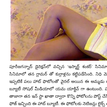
పూరీజగన్నాద్ డైరెక్షన్‌లో వచ్చిన ‘ఇస్మార్ట్ శంకర్’ స
సినిమాలో తన గ్లామర్ తో కుర్రాళ్లను కట్టిపడేసింది. నిధి 
ఇప్పటికే పలు హాట్ ఫొటోలతో వైరల్‌ అయిన ఈ అమ్మడు తాజాగ
బ్యూటీ సోషల్ మీడియాలో యమ యాక్టివ్ గా ఉంటుంది. హాట్ 
తాజాగా తన ఇన్ స్టా ఖాతా ద్వారా కొన్ని ఫోటోలను పోస్ట్ 
ఫోజ్ ఇచ్చింది ఈ హాట్‌ బ్యూటీ. ఈ ఫోటోలకు నెటిజన్లు లైక్స