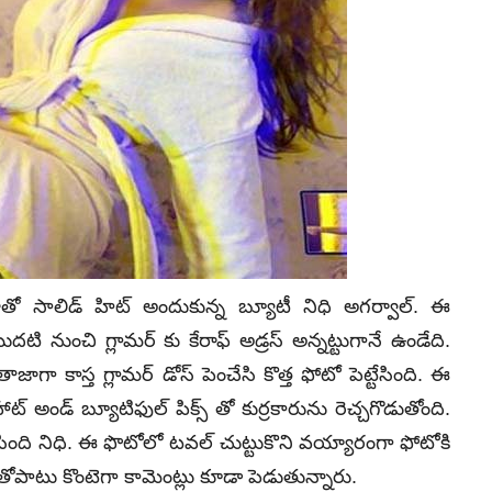
ినిమాతో సాలిడ్ హిట్ అందుకున్న బ్యూటీ నిధి అగర్వాల్. ఈ
మొదటి నుంచి గ్లామర్ కు కేరాఫ్ అడ్రస్ అన్నట్టుగానే ఉండేది.
ా కాస్త గ్లామర్ డోస్ పెంచేసి కొత్త ఫోటో పెట్టేసింది. ఈ
అండ్ బ్యూటిఫుల్ పిక్స్ తో కుర్రకారును రెచ్చగొడుతోంది.
చేసింది నిధి. ఈ ఫొటోలో టవల్ చుట్టుకొని వయ్యారంగా ఫోటోకి
్ తోపాటు కొంటెగా కామెంట్లు కూడా పెడుతున్నారు.