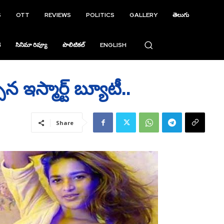
S
OTT
REVIEWS
POLITICS
GALLERY
తెలుగు
ి
సినిమా రివ్యూ
పొలిటికల్
ENGLISH
ఇస్మార్ట్ బ్యూటీ..
Share