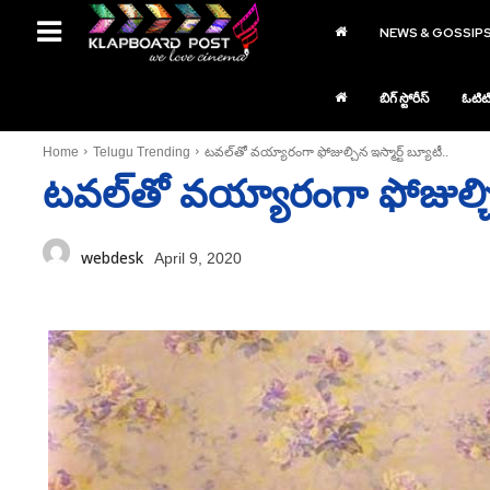
NEWS & GOSSIP
బిగ్ స్టోరీస్
ఓటిట
Home
Telugu Trending
టవల్‌తో వయ్యారంగా ఫోజుల్చిన ఇస్మార్ట్ బ్యూటీ..
టవల్‌తో వయ్యారంగా ఫోజుల్చిన 
webdesk
April 9, 2020