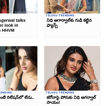
TELUGU TRENDING
Agerwal talks
నిధి అగార్వాల్‌కు గుడి కట్టిన
er look in
ఫ్యాన్స్‌
s HHVM
RENDING
TELUGU TRENDING
టి రిలేషన్‌లో లేను..
కరోనాపై పోరుకు నిధి అగర్వాల్‌
సాయం!