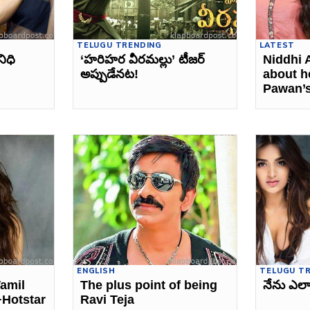
TELUGU TRENDING
LATEST
ిధి
‘హరిహర వీరమల్లు’ టీజర్‌
Niddhi 
అప్పుడేనట!
about h
Pawan’
ENGLISH
TELUGU T
Tamil
The plus point of being
నేను ఎలాం
+Hotstar
Ravi Teja