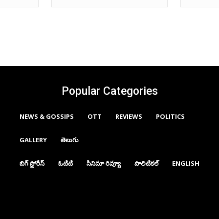
Popular Categories
NEWS & GOSSIPS
OTT
REVIEWS
POLITICS
GALLERY
తెలుగు
బిగ్ స్టోరీస్
ఓటిటి
సినిమా రివ్యూ
పొలిటికల్
ENGLISH