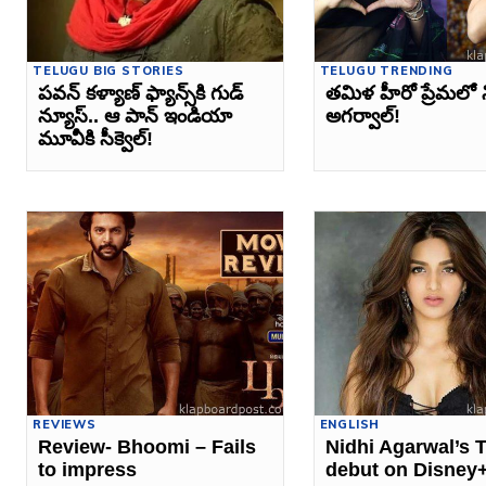
TELUGU BIG STORIES
TELUGU TRENDING
పవన్‌ కళ్యాణ్‌ ఫ్యాన్స్‌కి గుడ్‌
తమిళ హీరో ప్రేమలో న
న్యూస్‌.. ఆ పాన్‌ ఇండియా
అగర్వాల్!
మూవీకి సీక్వెల్‌‌!
REVIEWS
ENGLISH
Review- Bhoomi – Fails
Nidhi Agarwal’s 
to impress
debut on Disney