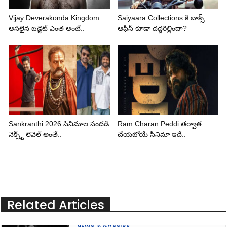
Vijay Deverakonda Kingdom
Saiyaara Collections కి బాక్స్
అసలైన బడ్జెట్ ఎంత అంటే..
ఆఫీస్ కూడా దద్దరిల్లిందా?
Sankranthi 2026 సినిమాల సందడి
Ram Charan Peddi తర్వాత
నెక్స్ట్ లెవెల్ అంతే..
చేయబోయే సినిమా ఇదే..
Related Articles
NEWS & GOSSIPS