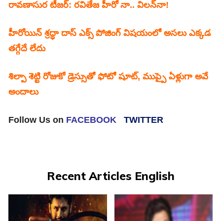
రావణాసుర టీజర్‌: రవితేజ హీరో నా.. విలన్‌నా!
హీరోయిన్ శ్రద్ధా దాస్ ఎక్స్ పోజింగ్ విషయంలో అసలు ఎక్కడ
తగ్గేదే లేదు
శిల్పా శెట్టి రోజుకో డ్రెస్సుతో ఫోటో షూట్, ముప్పై ఏళ్లుగా అవే
అందాలు
Follow Us on
FACEBOOK
TWITTER
Recent Articles English