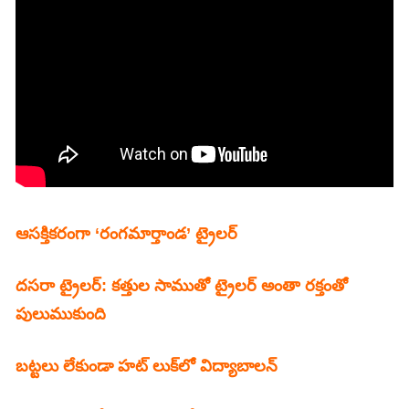
ఆసక్తికరంగా ‘రంగమార్తాండ’ ట్రైలర్‌
దసరా ట్రైలర్: కత్తుల సాముతో ట్రైలర్ అంతా రక్తంతో
పులుముకుంది
బట్టలు లేకుండా హట్‌ లుక్‌లో విద్యాబాలన్‌