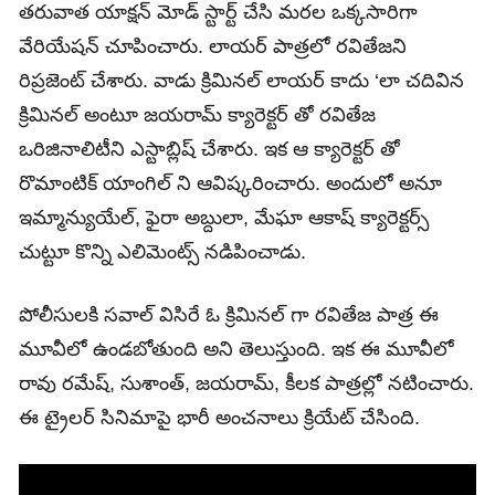
తరువాత యాక్షన్ మోడ్ స్టార్ట్ చేసి మరల ఒక్కసారిగా
వేరియేషన్ చూపించారు. లాయర్ పాత్రలో రవితేజని
రిప్రజెంట్ చేశారు. వాడు క్రిమినల్ లాయర్ కాదు ‘లా చదివిన
క్రిమినల్ అంటూ జయరామ్ క్యారెక్టర్ తో రవితేజ
ఒరిజినాలిటీని ఎస్టాబ్లిష్ చేశారు. ఇక ఆ క్యారెక్టర్ తో
రొమాంటిక్ యాంగిల్ ని ఆవిష్కరించారు. అందులో అనూ
ఇమ్మాన్యుయేల్, ఫైరా అబ్దులా, మేఘా ఆకాష్ క్యారెక్టర్స్
చుట్టూ కొన్ని ఎలిమెంట్స్ నడిపించాడు.
పోలీసులకి సవాల్ విసిరే ఓ క్రిమినల్ గా రవితేజ పాత్ర ఈ
మూవీలో ఉండబోతుంది అని తెలుస్తుంది. ఇక ఈ మూవీలో
రావు రమేష్, సుశాంత్, జయరామ్, కీలక పాత్రల్లో నటించారు.
ఈ ట్రైలర్‌ సినిమాపై భారీ అంచనాలు క్రియేట్‌ చేసింది.