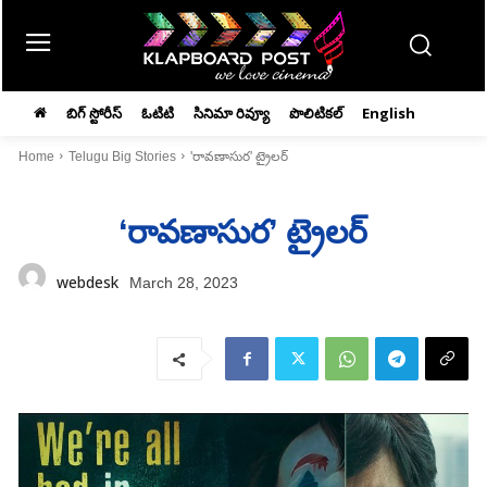
బిగ్ స్టోరీస్
ఓటిటి
సినిమా రివ్యూ
పొలిటికల్
English
Home
Telugu Big Stories
'రావణాసుర' ట్రైలర్‌
‘రావణాసుర’ ట్రైలర్‌
webdesk
March 28, 2023