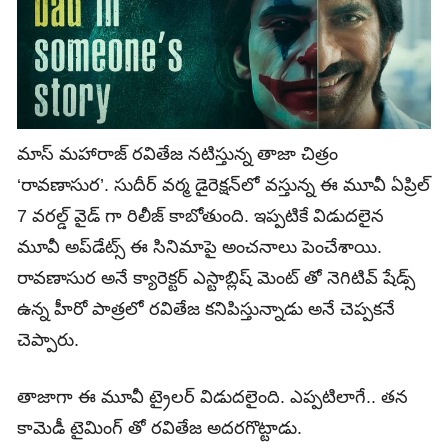
మాస్ మహారాజ్ రవితేజ నటిస్తున్న తాజా చిత్రం
‘రావణాసుర’. సుదీర్ వర్మ డైరెక్షన్‌లో వస్తున్న ఈ మూవీ ఏప్రిల్
7 వరల్డ్ వైడ్ గా రిలీజ్ కాబోతుంది. ఇప్పటికే విడుదలైన
మూవీ అప్‌డేట్స్‌ ఈ సినిమాపై అంచనాలు పెంచేశాయి.
రావణాసుర అనే క్యారెక్టర్ ఎస్టాబ్లిష్ మెంట్ తో నెగిటివ్ షేడ్స్
ఉన్న హీరో పాత్రలో రవితేజ కనిపిస్తున్నాడు అనే చెప్పకనే
చెప్పారు.
తాజాగా ఈ మూవీ ట్రైలర్ విడుదలైంది. ఎప్పటిలాగే.. తన
కామెడీ టైమింగ్‌ తో రవితేజ అదరగొట్టాడు.