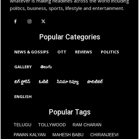
whatever is making headlines across the world including
politics, business, sports, lifestyle and entertainment.
Popular Categories
NEWS & GOSSIPS
OTT
REVIEWS
POLITICS
GALLERY
తెలుగు
బిగ్ స్టోరీస్
ఓటిటి
సినిమా రివ్యూ
పొలిటికల్
ENGLISH
Popular Tags
TELUGU
TOLLYWOOD
RAM CHARAN
PAWAN KALYAN
MAHESH BABU
CHIRANJEEVI