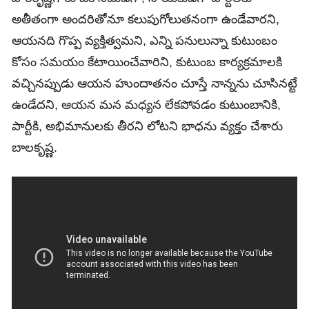
అతీతంగా అందరితోనూ కలుపుగోలుతనంగా ఉండేవారని,
ఆయనది గొప్ప వ్యక్తిత్వమని, ఎన్ని పనులున్నా కుటుంబం
కోసం సమయం కేటాయించేవారిని, కుటుంబ కార్యక్రమాలకి
వచ్చినప్పుడు ఆయన హుందాతనం చూస్తే నాన్నను చూసినట్టే
ఉండేదని, ఆయన మన మధ్యన లేకపోవడం కుటుంబానికి,
పార్టీకి, అభిమానులకు తీరని లోటని భాధను వ్యక్తం చేశారు
బాలకృష్ణ.