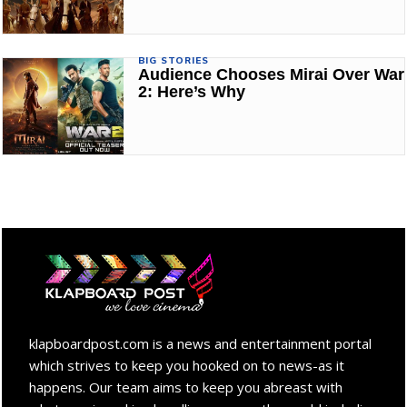
BIG STORIES
Audience Chooses Mirai Over War
2: Here’s Why
klapboardpost.com is a news and entertainment portal
which strives to keep you hooked on to news-as it
happens. Our team aims to keep you abreast with