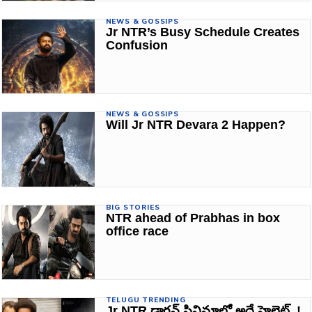
NEWS & GOSSIPS
Jr NTR’s Busy Schedule Creates
Confusion
NEWS & GOSSIPS
Will Jr NTR Devara 2 Happen?
BIG STORIES
NTR ahead of Prabhas in box
office race
TELUGU TRENDING
Jr NTR డ్రాగన్ సినిమాలో అదే హైలైట్..!