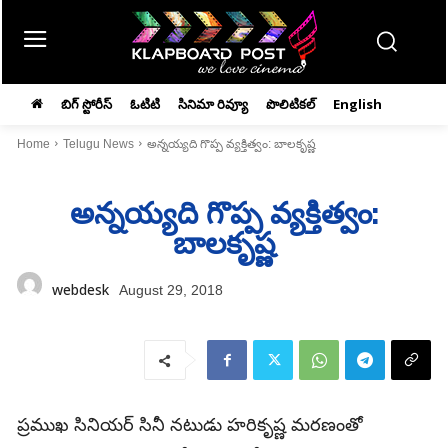
బిగ్ స్టోరీస్
ఓటిటి
సినిమా రివ్యూ
పొలిటికల్
English
Home
Telugu News
అన్నయ్యది గొప్ప వ్యక్తిత్వం: బాలకృష్ణ
అన్నయ్యది గొప్ప వ్యక్తిత్వం:
బాలకృష్ణ
webdesk
August 29, 2018
ప్రముఖ సినియర్‌ సినీ నటుడు హరికృష్ణ మరణంతో