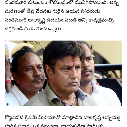
నందమూరి కుటుంబం శోకసంద్రంలో మునిగిపోయింది. అన్న
మరణంతో తీవ్ర వేదనకు గురైన ఆయన సోదరుడు
నందమూరి బాలకృష్ణ ఉదయం నుండి అన్ని కార్యక్రమాల్ని
దగ్గరుండి చూసుకుంటున్నారు.
కొద్దిసేపటి క్రితమే మీడియాతో మాట్లాడిన బాలకృష్ణ అన్నయ్య
హరికృష్ణగారు ఒక నటుడిగా, నాయకుడిగా పార్టీలకు