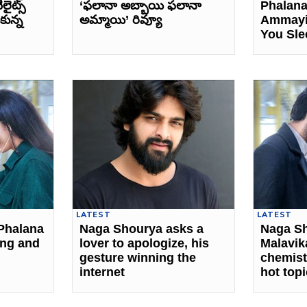
ైట్స్‌
‘ఫలానా అబ్బాయి ఫలానా
Phalana
కున్న
అమ్మాయి’ రివ్యూ
Ammayi
You Sle
LATEST
LATEST
Phalana
Naga Shourya asks a
Naga S
ng and
lover to apologize, his
Malavik
gesture winning the
chemist
internet
hot topi