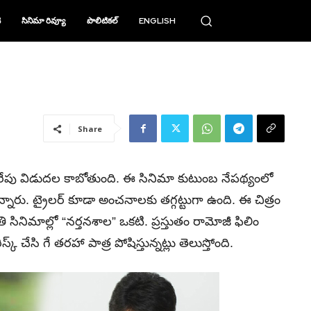
ి
సినిమా రివ్యూ
పొలిటికల్
ENGLISH
Share
ా రేపు విడుదల కాబోతుంది. ఈ సినిమా కుటుంబ నేపథ్యంలో
నారు. ట్రైలర్ కూడా అంచనాలకు తగ్గట్టుగా ఉంది. ఈ చిత్రం
తి సినిమాల్లో “నర్తనశాల” ఒకటి. ప్రస్తుతం రామోజీ ఫిలిం
చేసి గే తరహా పాత్ర పోషిస్తున్నట్లు తెలుస్తోంది.