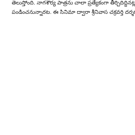
తెలుస్తోంది. నాగశౌర్య పాత్రను చాలా ప్రత్యేకంగా తీర్చిదిద్ది
పండించనున్నారట. ఈ సినిమా ద్వారా శ్రీనివాస చక్రవర్తి 