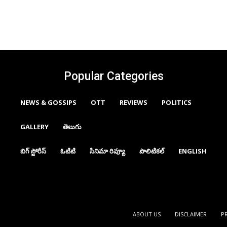
Popular Categories
NEWS & GOSSIPS
OTT
REVIEWS
POLITICS
GALLERY
తెలుగు
బిగ్ స్టోరీస్
ఓటిటి
సినిమా రివ్యూ
పొలిటికల్
ENGLISH
ABOUT US
DISCLAIMER
P