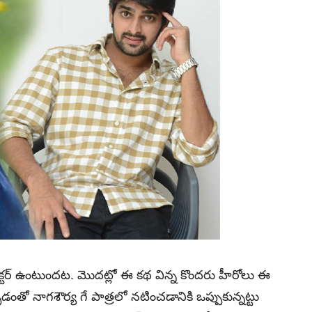
ెక్టర్ ఉంటుందట. మొదట్లో ఈ కథ విన్న కొందరు హీరోలు ఈ
తో నాగశౌర్య గే పాత్రలో నటించడానికి ఒప్పుకున్నట్టు