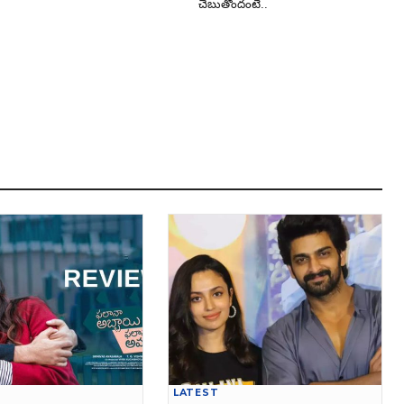
చెబుతోందంటే..
LATEST