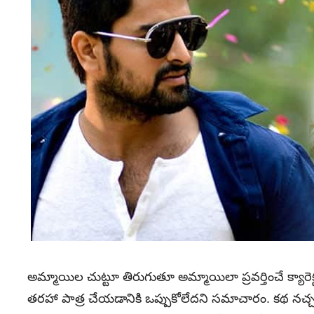
అమ్మాయిల చుట్టూ తిరుగుతూ అమ్మాయిలా ప్రవర్తించే క్యార
తరహా పాత్ర చేయడానికి ఒప్పుకోలేదని సమాచారం. కథ నచ్చడం