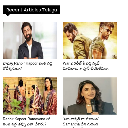
Recent Articles Telugu
వామ్మో Ranbir Kapoor ఇంత పెద్ద
War 2 రిలీజ్ కి పెద్ద స్కెచ్..
కోటీశ్వరుడా?
మామూలుగా ప్లాన్ చేయలేదుగా..
Ranbir Kapoor Ramayana లో
“అది టాక్సిక్ గా మారింది”
ఇంత పెద్ద తప్పు ఎలా చేశారు?
Samantha దేని గురించి