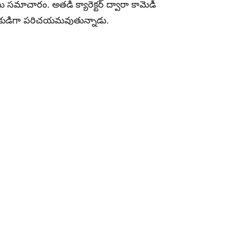
నట్లు సమాచారం. అతడి క్యారెక్టర్ ద్వారా కామెడీ
దర్శకుడిగా పరిచయమవుతున్నాడు.