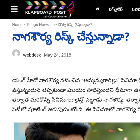
బిగ్ స్టోరీస్
ఓటిట
Home
Telugu News
నాగశౌర్య రిస్క్ చేస్తున్నాడా?
నాగశౌర్య రిస్క్ చేస్తున్నాడా?
webdesk
May 24, 2018
యంగ్ హీరో నాగశౌర్య నటించిన “అమ్మమ్మగారిల్లు” సినిమ
వస్తున్నందున తప్పకుండా విజయం సాధిస్తుందని ధీమాగా ఉన్
తర్వాత మరికొన్ని సినిమాలు లైన్లో పెట్టాడు నాగశౌర్య. తర్వా
సిటీలో షూటింగ్ జరుపుకుంటోంది. ఈ సినిమాలో నాగశౌర్య రిస్క్ 