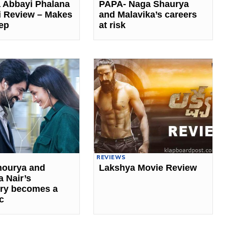
 Abbayi Phalana
PAPA- Naga Shaurya
 Review – Makes
and Malavika’s careers
ep
at risk
REVIEWS
hourya and
Lakshya Movie Review
a Nair’s
ry becomes a
c