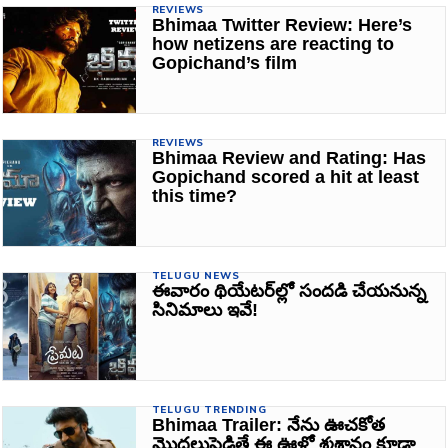
REVIEWS
Bhimaa Twitter Review: Here’s
how netizens are reacting to
Gopichand’s film
REVIEWS
Bhimaa Review and Rating: Has
Gopichand scored a hit at least
this time?
TELUGU NEWS
ఈవారం థియేటర్‌ల్లో సందడి చేయనున్న
సినిమాలు ఇవే!
TELUGU TRENDING
Bhimaa Trailer: నేను ఊచకోత
మొదలుపెడితే ఈ ఊళ్లో శ్మశానం కూడా