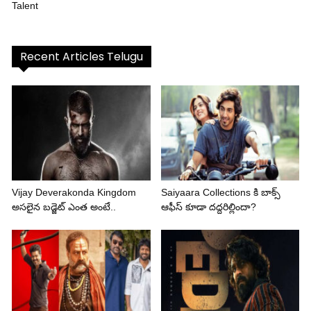
Talent
Recent Articles Telugu
Vijay Deverakonda Kingdom
Saiyaara Collections కి బాక్స్
అసలైన బడ్జెట్ ఎంత అంటే..
ఆఫీస్ కూడా దద్దరిల్లిందా?