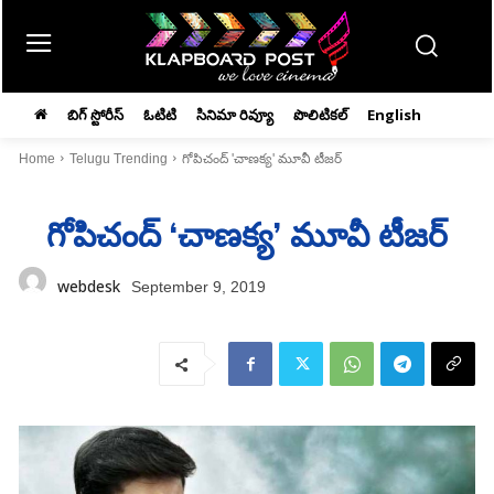
బిగ్ స్టోరీస్
ఓటిటి
సినిమా రివ్యూ
పొలిటికల్
English
Home
Telugu Trending
గోపిచంద్‌ 'చాణక్య' మూవీ టీజర్‌
గోపిచంద్‌ ‘చాణక్య’ మూవీ టీజర్‌
webdesk
September 9, 2019