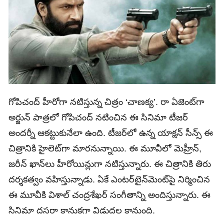
గోపిచంద్‌ హీరోగా నటిస్తున్న చిత్రం ‘చాణక్య’. రా ఏజెంట్‌గా
అర్జున్‌ పాత్రలో గోపిచంద్‌ నటించిన ఈ సినిమా టీజర్‌
అందర్నీ ఆకట్టుకునేలా ఉంది. టీజర్‌లో ఉన్న యాక్షన్‌ సీన్స్‌ ఈ
చిత్రానికి హైలెట్‌గా మారనున్నాయి. ఈ మూవీలో మెహ్రీన్‌,
జరీన్‌ ఖాన్‌లు హీరోయిన్లుగా నటిస్తున్నారు. ఈ చిత్రానికి తిరు
దర్శకత్వం వహిస్తున్నాడు. ఏకే ఎంటర్‌టైన్‌మెంట్‌పై నిర్మించిన
ఈ మూవీకి విశాల్‌ చంద్రశేఖర్‌ సంగీతాన్ని అందిస్తున్నారు. ఈ
సినిమా దసరా కానుకగా విడుదల కానుంది.