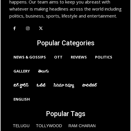
happens. Our team aims to keep you abreast with
whatever is making headlines across the world including
politics, business, sports, lifestyle and entertainment.
Popular Categories
NEWS & GOSSIPS
OTT
REVIEWS
POLITICS
GALLERY
తెలుగు
బిగ్ స్టోరీస్
ఓటిటి
సినిమా రివ్యూ
పొలిటికల్
ENGLISH
Popular Tags
TELUGU
TOLLYWOOD
RAM CHARAN