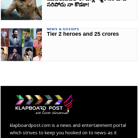
సరిపోదు నా కొడకా!
NEWS & GOSSIPS
Tier 2 heroes and 25 crores
klapboardpost.com is a news and entertainment portal
which strives to keep you hooked on to news-as it