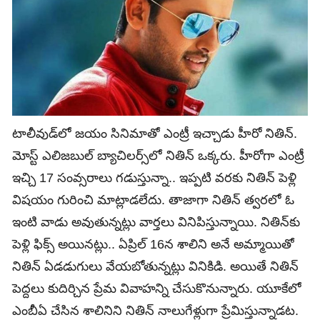
టాలీవుడ్‌లో జయం సినిమాతో ఎంట్రీ ఇచ్చాడు హీరో నితిన్‌.
మోస్ట్‌ ఎలిజబుల్‌ బ్యాచిలర్స్‌లో నితిన్‌ ఒక్కరు. హీరోగా ఎంట్రీ
ఇచ్చి 17 సంవ్సరాలు గడుస్తున్నా.. ఇప్పటి వరకు నితిన్‌ పెళ్లి
విషయం గురించి మాట్లాడలేదు. తాజాగా నితిన్‌ త్వరలో ఓ
ఇంటి వాడు అవుతున్నట్లు వార్తలు వినిపిస్తున్నాయి. నితిన్‌కు
పెళ్లి ఫిక్స్‌ అయినట్లు.. ఏప్రిల్‌ 16న శాలిని అనే అమ్మాయితో
నితిన్‌ ఏడడుగులు వేయబోతున్నట్లు వినికిడి. అయితే నితిన్‌
పెద్దలు కుదిర్చిన ప్రేమ వివాహన్ని చేసుకొనున్నారు. యూకేలో
ఎంబీఏ చేసిన శాలినిని నితిన్‌ నాలుగేళ్లుగా ప్రేమిస్తున్నాడట.