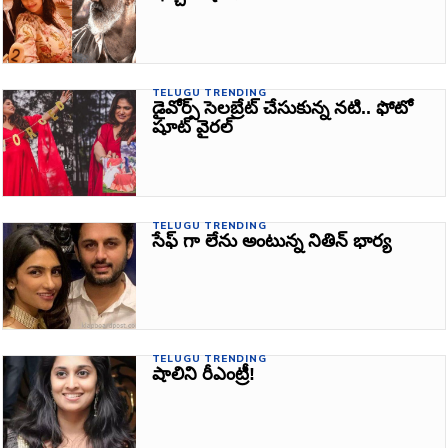
TELUGU TRENDING
డైవోర్స్‌ సెలబ్రేట్‌ చేసుకున్న నటి.. ఫోటో
షూట్‌ వైరల్‌
TELUGU TRENDING
సేఫ్ గా లేను అంటున్న నితిన్‌ భార్య
TELUGU TRENDING
షాలిని రీఎంట్రీ!