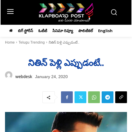
బిగ్ స్టోరీస్
ఓటిటి
సినిమా రివ్యూ
పొలిటికల్
English
Home
Telugu Trending
నితిన్‌ పెళ్లి ఎప్పుడంటే..
నితిన్‌ పెళ్లి ఎప్పుడంటే..
webdesk
January 24, 2020