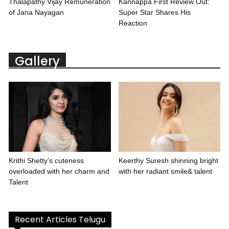
Thalapathy Vijay Remuneration
Kannappa First Review Out:
of Jana Nayagan
Super Star Shares His
Reaction
Gallery
Krithi Shetty’s cuteness
Keerthy Suresh shinning bright
overloaded with her charm and
with her radiant smile& talent
Talent
Recent Articles Telugu