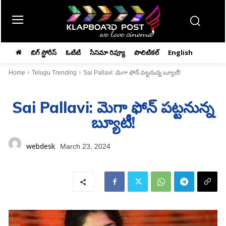
బిగ్ స్టోరీస్
ఓటిటి
సినిమా రివ్యూ
పొలిటికల్
English
Home
Telugu Trending
Sai Pallavi: మెగా ఫోన్‌ పట్టనున్న బ్యూటీ!
Sai Pallavi: మెగా ఫోన్‌ పట్టనున్న
బ్యూటీ!
webdesk
March 23, 2024