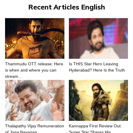
Recent Articles English
Thammudu OTT release: Here
Is THIS Star Hero Leaving
is when and where you can
Hyderabad? Here Is the Truth
stream...
Thalapathy Vijay Remuneration
Kannappa First Review Out:
of Jana Nayagan
Super Star Shares His