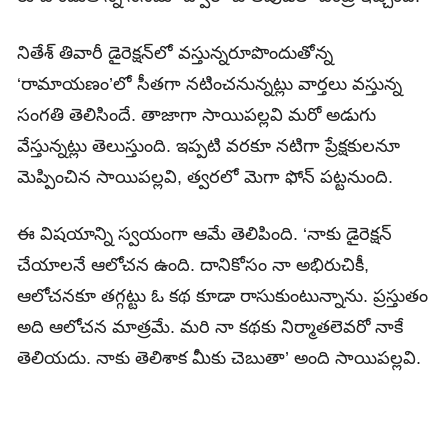
నితేశ్‌ తివారీ డైరెక్షన్‌లో వస్తున్నరూపొందుతోన్న
‘రామాయణం’లో సీతగా నటించనున్నట్లు వార్తలు వస్తున్న
సంగతి తెలిసిందే. తాజాగా సాయిపల్లవి మరో అడుగు
వేస్తున్నట్లు తెలుస్తుంది. ఇప్పటి వరకూ నటిగా ప్రేక్షకులనూ
మెప్పించిన సాయిపల్లవి, త్వరలో మెగా ఫోన్‌ పట్టనుంది.
ఈ విషయాన్ని స్వయంగా ఆమే తెలిపింది. ‘నాకు డైరెక్షన్‌
చేయాలనే ఆలోచన ఉంది. దానికోసం నా అభిరుచికీ,
ఆలోచనకూ తగ్గట్టు ఓ కథ కూడా రాసుకుంటున్నాను. ప్రస్తుతం
అది ఆలోచన మాత్రమే. మరి నా కథకు నిర్మాతలెవరో నాకే
తెలియదు. నాకు తెలిశాక మీకు చెబుతా’ అంది సాయిపల్లవి.