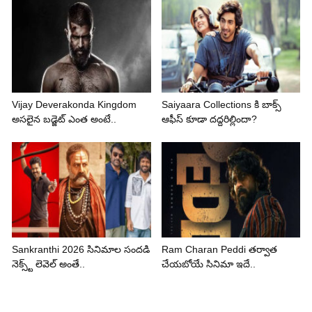
Vijay Deverakonda Kingdom
Saiyaara Collections కి బాక్స్
అసలైన బడ్జెట్ ఎంత అంటే..
ఆఫీస్ కూడా దద్దరిల్లిందా?
Sankranthi 2026 సినిమాల సందడి
Ram Charan Peddi తర్వాత
నెక్స్ట్ లెవెల్ అంతే..
చేయబోయే సినిమా ఇదే..