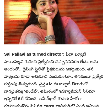
Sai Pallavi as turned director:
ఫిదా బ్యూటీ
సాయిపల్లవి గురించి ప్రత్యేకించి చెప్పానవసరం లేదు. ఆమె
అందంతో.. డ్రెసింగ్‌ స్టైల్‌తో ప్రేక్షకులును ఆకట్టుకుంది. తన
పాత్రలను కూడా ఆచితూచి ఎంచుకుంటూ.. తనకంటూ ప్రత్యేక
గుర్తింపు తెచ్చుకుంది. ప్రస్తుతం ఈ బ్యూటీ తెలుగులో
నాగచైతన్య ‘తండేల్‌’, తమిళంలో శివకార్తికేయన్‌ సినిమా
ఇప్పటికే ఓకే చేసింది. అమీర్‌ఖాన్‌ కొడుకు హీరోగా
రూపొందుతోన్న సినిమా ద్వారా బాలీవుడ్‌లో ఎంట్రీ ఇచ్చింది.