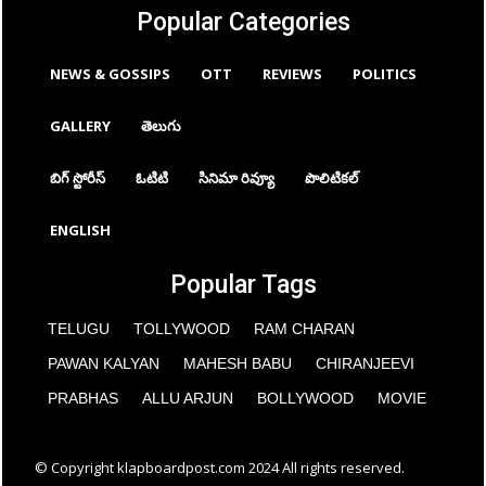
Popular Categories
NEWS & GOSSIPS
OTT
REVIEWS
POLITICS
GALLERY
తెలుగు
బిగ్ స్టోరీస్
ఓటిటి
సినిమా రివ్యూ
పొలిటికల్
ENGLISH
Popular Tags
TELUGU
TOLLYWOOD
RAM CHARAN
PAWAN KALYAN
MAHESH BABU
CHIRANJEEVI
PRABHAS
ALLU ARJUN
BOLLYWOOD
MOVIE
© Copyright klapboardpost.com 2024 All rights reserved.